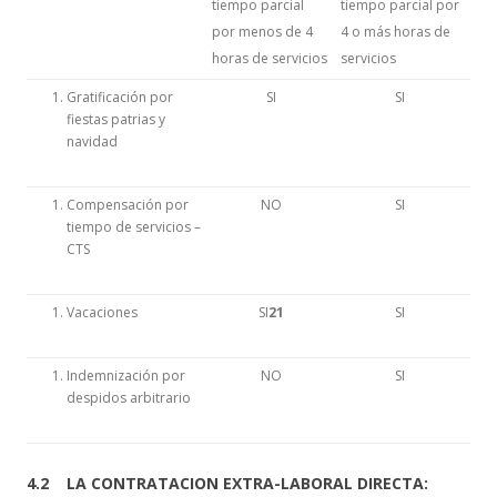
tiempo parcial
tiempo parcial por
por menos de 4
4 o más horas de
horas de servicios
servicios
Gratificación por
SI
SI
fiestas patrias y
navidad
Compensación por
NO
SI
tiempo de servicios –
CTS
Vacaciones
SI
21
SI
Indemnización por
NO
SI
despidos arbitrario
4.2 LA CONTRATACION EXTRA-LABORAL DIRECTA: