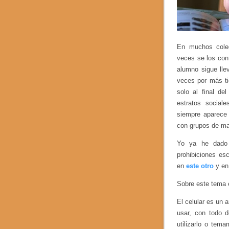
En muchos coleg
veces se los conf
alumno sigue lle
veces por más ti
solo al final de
estratos social
siempre aparece
con grupos de ma
Yo ya he dado m
prohibiciones es
en
este otro
y e
Sobre este tema 
El celular es un 
usar, con todo 
utilizarlo o tem