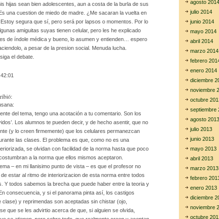
agosto 201
s hijas sean bien adolescentes, aun a costa de la burla de sus
julio 2014
Es una cuestion de miedo de madre. ¿Me sacaran la vuelta en
junio 2014
 Estoy segura que sí, pero será por lapsos o momentos. Por lo
lgunas amiguitas suyas tienen celular, pero les he explicado
mayo 2014
es de índole médica y bueno, lo asumen y entienden… espero
abril 2014
ciendolo, a pesar de la presion social. Menuda lucha.
marzo 2014
siga el debate.
febrero 201
enero 2014
:42:01
diciembre 2
noviembre 
ribió:
octubre 201
usana:
septiembre 
iente del tema, tengo una acotación a tu comentario. Son los
agosto 201
idos’. Los alumnos te pueden decir, y de hecho asentir, que no
julio 2013
nte (y lo creen firmemente) que los celulares permanezcan
junio 2013
urante las clases. El problema es que, como no es una
mayo 2013
eriorizada, se olvidan con facilidad de la norma hasta que poco
costumbran a la norma que ellos mismos aceptaron.
abril 2013
lema – en mi llanisimo punto de vista – es que el profesor no
marzo 2013
 de estar al ritmo de interiorizacion de esta norma entre todos
febrero 201
. Y todos sabemos la brecha que puede haber entre la teoria y
enero 2013
 En consecuencia, y si el panorama pinta así, los castigos
diciembre 2
 clase) y reprimendas son aceptadas sin chistar (ojo,
noviembre 
e que se les advirtio acerca de que, si alguien se olvida,
octubre 201