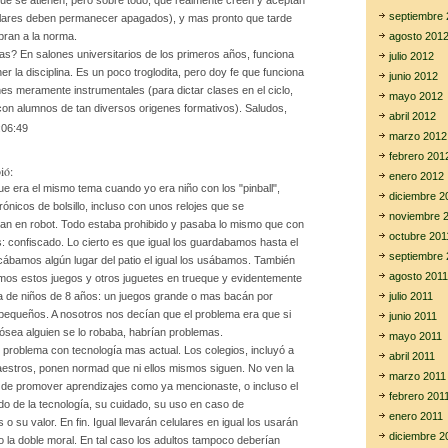
que se atienen, pero sobre todo, que realmente creen y aceptan
septiembre 
ulares deben permanecer apagados), y mas pronto que tarde
agosto 201
ran a la norma.
as? En salones universitarios de los primeros años, funciona
julio 2012
r la disciplina. Es un poco troglodita, pero doy fe que funciona
junio 2012
es meramente instrumentales (para dictar clases en el ciclo,
mayo 2012
con alumnos de tan diversos origenes formativos). Saludos,
abril 2012
:06:49
marzo 2012
febrero 201
ió:
enero 2012
e era el mismo tema cuando yo era niño con los "pinball",
diciembre 2
rónicos de bolsillo, incluso con unos relojes que se
noviembre 
an en robot. Todo estaba prohibido y pasaba lo mismo que con
octubre 201
s: confiscado. Lo cierto es que igual los guardabamos hasta el
septiembre 
cábamos algún lugar del patio el igual los usábamos. También
agosto 2011
mos estos juegos y otros juguetes en trueque y evidentemente
julio 2011
ica de niños de 8 años: un juegos grande o mas bacán por
pequeños. A nosotros nos decían que el problema era que si
junio 2011
 ósea alguien se lo robaba, habrían problemas.
mayo 2011
 problema con tecnología mas actual. Los colegios, incluyó a
abril 2011
estros, ponen normad que ni ellos mismos siguen. No ven la
marzo 2011
 de promover aprendizajes como ya mencionaste, o incluso el
febrero 201
do de la tecnología, su cuidado, su uso en caso de
enero 2011
o su valor. En fin. Igual llevarán celulares en igual los usarán
diciembre 2
 la doble moral. En tal caso los adultos tampoco deberían