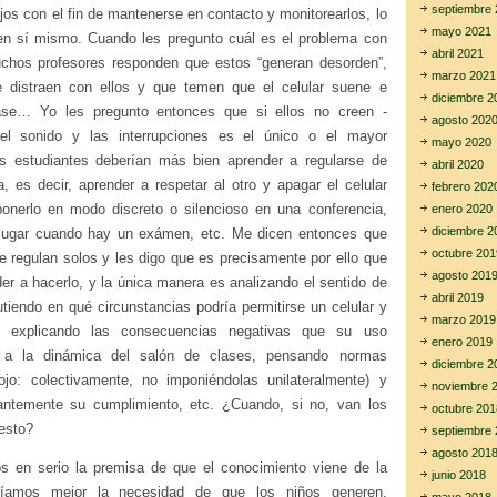
septiembre 
ijos con el fin de mantenerse en contacto y monitorearlos, lo
mayo 2021
n sí mismo. Cuando les pregunto cuál es el problema con
abril 2021
uchos profesores responden que estos “generan desorden”,
marzo 2021
e distraen con ellos y que temen que el celular suene e
diciembre 2
lase… Yo les pregunto entonces que si ellos no creen -
agosto 202
l sonido y las interrupciones es el único o el mayor
mayo 2020
s estudiantes deberían más bien aprender a regularse de
abril 2020
 es decir, aprender a respetar al otro y apagar el celular
febrero 202
ponerlo en modo discreto o silencioso en una conferencia,
enero 2020
diciembre 2
 lugar cuando hay un exámen, etc. Me dicen entonces que
octubre 201
e regulan solos y les digo que es precisamente por ello que
agosto 201
er a hacerlo, y la única manera es analizando el sentido de
abril 2019
tiendo en qué circunstancias podría permitirse un celular y
marzo 2019
 explicando las consecuencias negativas que su uso
enero 2019
e a la dinámica del salón de clases, pensando normas
diciembre 2
ojo: colectivamente, no imponiéndolas unilateralmente) y
noviembre 
antemente su cumplimiento, etc. ¿Cuando, si no, van los
octubre 201
 esto?
septiembre 
agosto 201
 en serio la premisa de que el conocimiento viene de la
junio 2018
eríamos mejor la necesidad de que los niños generen,