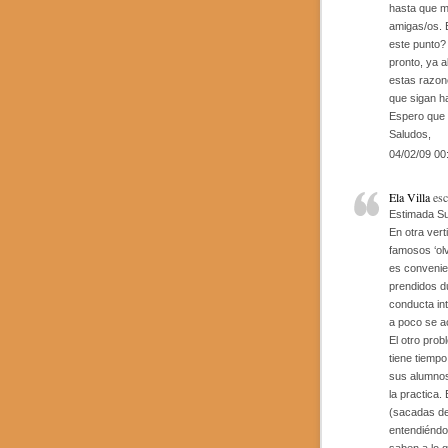
hasta que mi
amigas/os. 
este punto?
pronto, ya a
estas razon
que sigan ha
Espero que 
Saludos,
04/02/09 00
Ela Villa
esc
Estimada S
En otra vert
famosos ‘olv
es convenie
prendidos d
conducta int
a poco se a
El otro prob
tiene tiempo
sus alumnos
la practica.
(sacadas de
entendiéndos