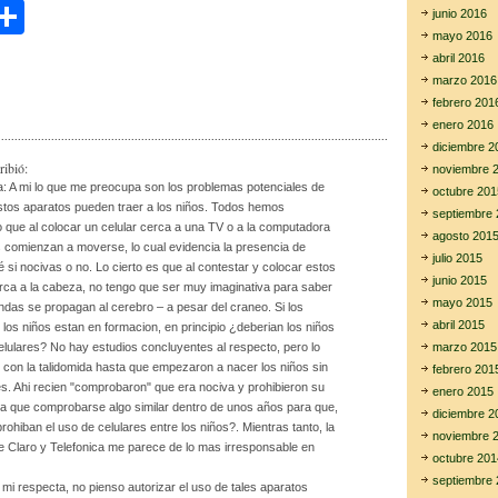
C
junio 2016
mayo 2016
i
o
abril 2016
m
marzo 2016
febrero 201
r
p
enero 2016
ar
diciembre 2
ribió:
noviembre 
tir
: A mi lo que me preocupa son los problemas potenciales de
octubre 201
stos aparatos pueden traer a los niños. Todos hemos
septiembre 
que al colocar un celular cerca a una TV o a la computadora
agosto 201
s comienzan a moverse, lo cual evidencia la presencia de
julio 2015
 si nocivas o no. Lo cierto es que al contestar y colocar estos
junio 2015
rca a la cabeza, no tengo que ser muy imaginativa para saber
mayo 2015
ndas se propagan al cerebro – a pesar del craneo. Si los
abril 2015
los niños estan en formacion, en principio ¿deberian los niños
marzo 2015
 celulares? No hay estudios concluyentes al respecto, pero lo
con la talidomida hasta que empezaron a nacer los niños sin
febrero 201
s. Ahi recien "comprobaron" que era nociva y prohibieron su
enero 2015
a que comprobarse algo similar dentro de unos años para que,
diciembre 2
prohiban el uso de celulares entre los niños?. Mientras tanto, la
noviembre 
de Claro y Telefonica me parece de lo mas irresponsable en
octubre 201
septiembre 
 mi respecta, no pienso autorizar el uso de tales aparatos