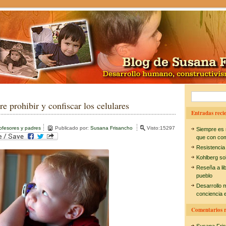
B
re prohibir y confiscar los celulares
u
Entradas recie
s
ofesores y padres
Publicado por:
Susana Frisancho
Visto:15297
Siempre es 
c
que con co
Resistencia
a
Kohlberg so
r
Reseña a li
pueblo
:
Desarrollo 
conciencia e
Comentarios r