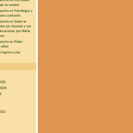
sancho
en
Los estilos
aje no existen
sancho
en
Psicólogos y
 otra confusión
sancho
en
Sobre la
ntre ser docente y ser
ducacional, por María
osa
sancho
en
Roles
 niños
l ingreso a los
2025
2025
3
2022