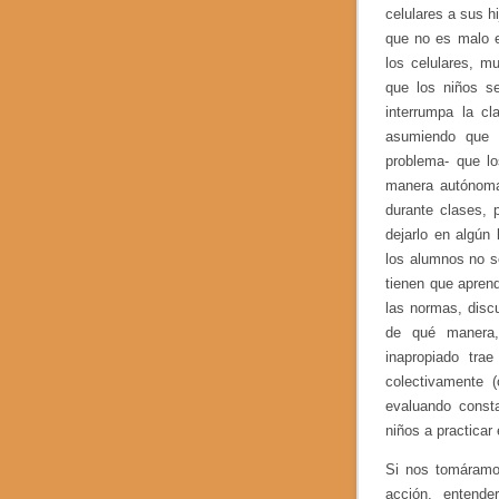
celulares a sus h
que no es malo e
los celulares, m
que los niños s
interrumpa la c
asumiendo que e
problema- que lo
manera autónoma,
durante clases, 
dejarlo en algún
los alumnos no s
tienen que aprend
las normas, discu
de qué manera,
inapropiado tra
colectivamente (
evaluando const
niños a practicar
Si nos tomáramos
acción, entend