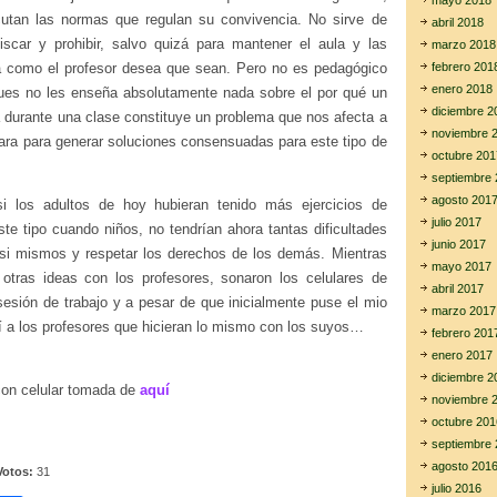
mayo 2018
cutan las normas que regulan su convivencia. No sirve de
abril 2018
fiscar y prohibir, salvo quizá para mantener el aula y las
marzo 2018
la como el profesor desea que sean. Pero no es pedagógico
febrero 201
enero 2018
pues no les enseña absolutamente nada sobre el por qué un
diciembre 2
a durante una clase constituye un problema que nos afecta a
noviembre 
para para generar soluciones consensuadas para este tipo de
octubre 201
septiembre 
agosto 201
i los adultos de hoy hubieran tenido más ejercicios de
julio 2017
te tipo cuando niños, no tendrían ahora tantas dificultades
junio 2017
si mismos y respetar los derechos de los demás. Mientras
mayo 2017
 otras ideas con los profesores, sonaron los celulares de
abril 2017
sesión de trabajo y a pesar de que inicialmente puse el mio
marzo 2017
í a los profesores que hicieran lo mismo con los suyos…
febrero 201
enero 2017
diciembre 2
con celular tomada de
aquí
noviembre 
octubre 201
septiembre 
agosto 201
Votos:
31
julio 2016