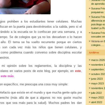
Susana Fri
de aprendiz
Susana Fri
psiquiatras:
Susana Fri
diferencia e
ios prohiben a los estudiantes tener celulares. Muchas
psicólogo e
iscan en la puerta para devolvérselos a la salida, pero si el
Isabel La R
vándolo a la escuela se lo confiscan por una semana, y a
Susana Fri
empo. Se de colegios que ya no los devuelven o lo hacen
sexuales en
Victoria
en
E
l año. El tema se ha vuelto recurrente porque en ciertos
colegios….
es son cada vez más los niños que tienen celulares, y
 como problema cuando converso sobre disciplina escolar
Archivos
estros.
marzo 2026
noviembre 
i opinión sobre los reglamentos, la disciplina y las
septiembre 
colares en varios posts de este blog, por ejemplo, en
este
,
octubre 202
n
este más
.
junio 2023
mayo 2023
en específico, me preocupa una cosa muy simple:
noviembre 
artefacto que existe en el mundo y que mucha gente opta por
julio 2022
derecho (más allá de que a algunos no nos guste mucho
mayo 2022
abril 2022
amos que sea malo para la salud). Muchos padres les dan