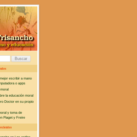
ntes
mejor escribir a mano
mputadora o apps
 moral
bre la educación moral
bro Doctor en su propio
moral y toma de
n Piaget y Freire
ecientes