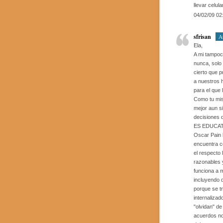
llevar celul
04/02/09 02
sfrisan
A
Ela,
A mi tampoc
nunca, solo
cierto que 
a nuestros 
para el que 
Como tu mis
mejor aun s
decisiones 
ES EDUCATIV
Oscar Pain l
encuentra c
el respecto
razonables y
funciona a 
incluyendo 
porque se t
internaliza
"olvidan" de
acuerdos no