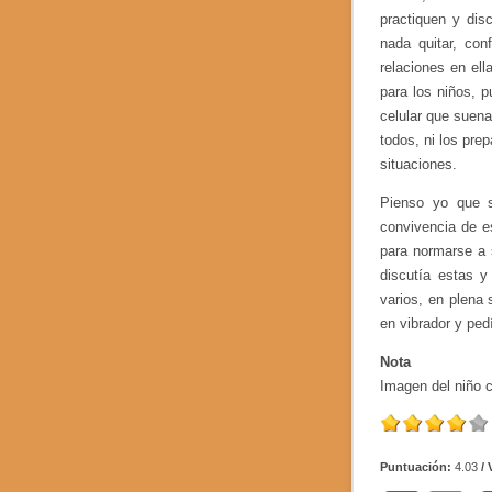
practiquen y dis
nada quitar, con
relaciones en el
para los niños, 
celular que suen
todos, ni los pre
situaciones.
Pienso yo que s
convivencia de es
para normarse a 
discutía estas y
varios, en plena 
en vibrador y ped
Nota
Imagen del niño 
Puntuación:
4.03
/ 