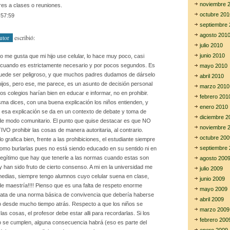
noviembre 
ares a clases o reuniones.
octubre 201
:57:59
septiembre 
agosto 201
escribió:
utor
julio 2010
junio 2010
o me gusta que mi hijo use celular, lo hace muy poco, casi
 cuando es estrictamente necesario y por pocos segundos. Es
mayo 2010
puede ser peligroso, y que muchos padres dudamos de dárselo
abril 2010
hijos, pero ese, me parece, es un asunto de decisión personal
marzo 2010
los colegios harían bien en educar e informar, no en prohibir.
febrero 201
ma dices, con una buena explicación los niños entienden, y
enero 2010
i esa explicación se da en un contexto de debate y toma de
diciembre 2
de modo comunitario. El punto que quise destacar es que NO
noviembre 
O prohibir las cosas de manera autoritaria, al contrario.
octubre 200
o grafica bien, frente a las prohibiciones, el estudiante siempre
septiembre 
omo burlarlas pues no está siendo educado en su sentido ni en
 legítimo que hay que tenerle a las normas cuando estas son
agosto 200
 han sido fruto de cierto consenso. A mi en la universidad me
julio 2009
medias, siempre tengo alumnos cuyo celular suena en clase,
junio 2009
de maestría!!!! Pienso que es una falta de respeto enorme
mayo 2009
rata de una norma básica de convivencia que debería haberse
abril 2009
do desde mucho tiempo atrás. Respecto a que los niños se
marzo 2009
 las cosas, el profesor debe estar alli para recordarlas. Si los
febrero 200
 se cumplen, alguna consecuencia habrá (eso es parte del