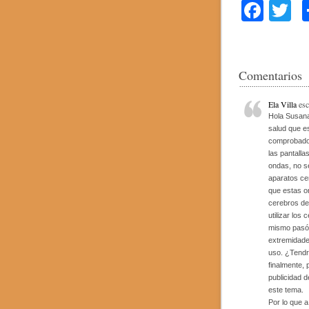
F
T
a
w
c
tt
e
e
Comentarios
b
Ela Villa
esc
o
Hola Susana
salud que e
o
comprobado 
las pantalla
k
ondas, no sé
aparatos ce
que estas o
cerebros de 
utilizar los
mismo pasó 
extremidade
uso. ¿Tendr
finalmente, 
publicidad 
este tema.
Por lo que a