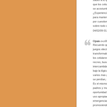
saben a lo 
que los cel
se acostumb
¿Experienci
para mantene
por cuestion
sobre todo 
04/02/09 01
Opain
escrib
Recuerdo qu
juegos elect
transformab
los celulare
recreo, bus
intercambiá
bajo la lóg
varios mas 
se perdían,
Es el mismo
padres y ma
oportunidad
uso apropia
emergencias 
promoviendo