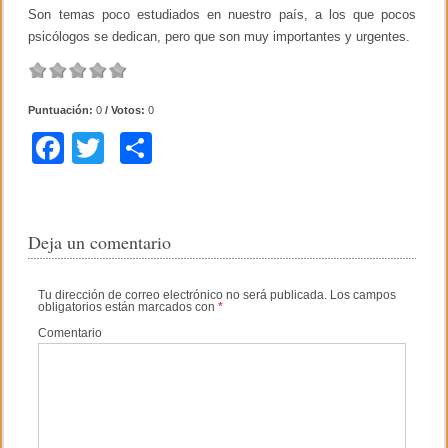
Son temas poco estudiados en nuestro país, a los que pocos
psicólogos se dedican, pero que son muy importantes y urgentes.
Puntuación:
0
/ Votos:
0
F
T
C
a
wi
o
c
tt
m
e
er
p
Deja un comentario
b
ar
Tu dirección de correo electrónico no será publicada.
Los campos
o
tir
obligatorios están marcados con
*
o
Comentario
k