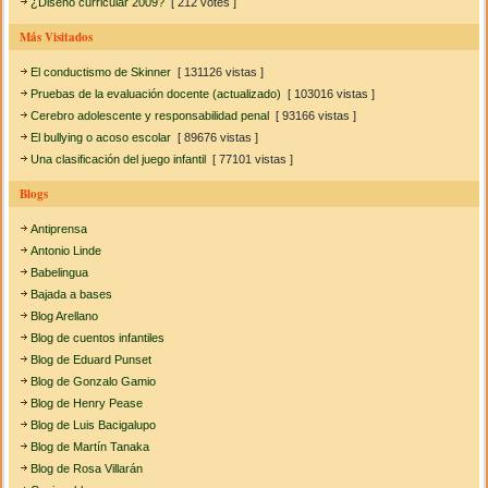
¿Diseño curricular 2009?
[ 212 votes ]
Más Visitados
El conductismo de Skinner
[ 131126 vistas ]
Pruebas de la evaluación docente (actualizado)
[ 103016 vistas ]
Cerebro adolescente y responsabilidad penal
[ 93166 vistas ]
El bullying o acoso escolar
[ 89676 vistas ]
Una clasificación del juego infantil
[ 77101 vistas ]
Blogs
Antiprensa
Antonio Linde
Babelingua
Bajada a bases
Blog Arellano
Blog de cuentos infantiles
Blog de Eduard Punset
Blog de Gonzalo Gamio
Blog de Henry Pease
Blog de Luis Bacigalupo
Blog de Martín Tanaka
Blog de Rosa Villarán