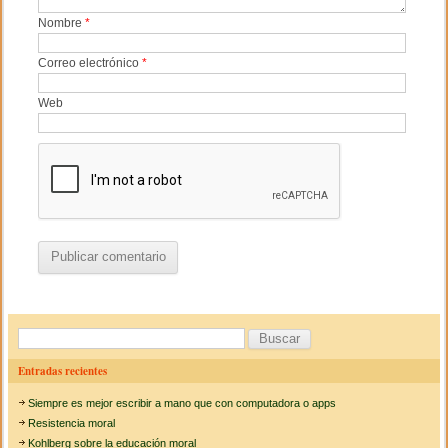
Nombre
*
Correo electrónico
*
Web
B
u
Entradas recientes
s
Siempre es mejor escribir a mano que con computadora o apps
c
Resistencia moral
a
Kohlberg sobre la educación moral