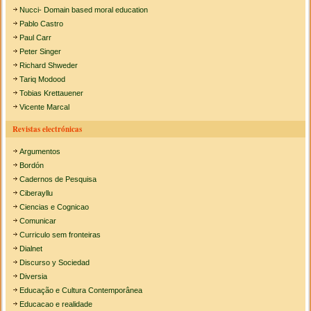
Nucci- Domain based moral education
Pablo Castro
Paul Carr
Peter Singer
Richard Shweder
Tariq Modood
Tobias Krettauener
Vicente Marcal
Revistas electrónicas
Argumentos
Bordón
Cadernos de Pesquisa
Ciberayllu
Ciencias e Cognicao
Comunicar
Curriculo sem fronteiras
Dialnet
Discurso y Sociedad
Diversia
Educação e Cultura Contemporânea
Educacao e realidade