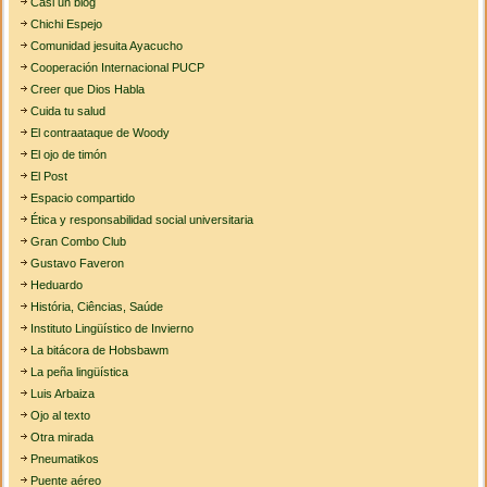
Casi un blog
Chichi Espejo
Comunidad jesuita Ayacucho
Cooperación Internacional PUCP
Creer que Dios Habla
Cuida tu salud
El contraataque de Woody
El ojo de timón
El Post
Espacio compartido
Ética y responsabilidad social universitaria
Gran Combo Club
Gustavo Faveron
Heduardo
História, Ciências, Saúde
Instituto Lingüístico de Invierno
La bitácora de Hobsbawm
La peña lingüística
Luis Arbaiza
Ojo al texto
Otra mirada
Pneumatikos
Puente aéreo