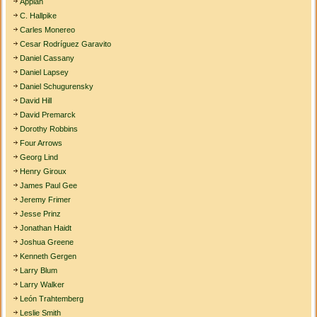
Appiah
C. Hallpike
Carles Monereo
Cesar Rodríguez Garavito
Daniel Cassany
Daniel Lapsey
Daniel Schugurensky
David Hill
David Premarck
Dorothy Robbins
Four Arrows
Georg Lind
Henry Giroux
James Paul Gee
Jeremy Frimer
Jesse Prinz
Jonathan Haidt
Joshua Greene
Kenneth Gergen
Larry Blum
Larry Walker
León Trahtemberg
Leslie Smith