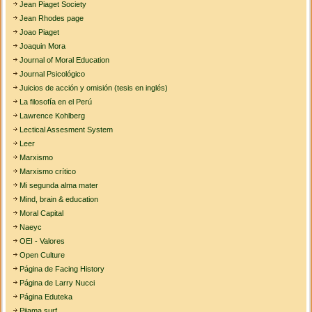
Jean Piaget Society
Jean Rhodes page
Joao Piaget
Joaquin Mora
Journal of Moral Education
Journal Psicológico
Juicios de acción y omisión (tesis en inglés)
La filosofía en el Perú
Lawrence Kohlberg
Lectical Assesment System
Leer
Marxismo
Marxismo crítico
Mi segunda alma mater
Mind, brain & education
Moral Capital
Naeyc
OEI - Valores
Open Culture
Página de Facing History
Página de Larry Nucci
Página Eduteka
Pijama surf