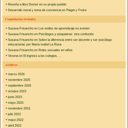
Reseña a libro Doctor en su propio pueblo
r
Desarrollo moral y toma de conciencia en Piaget y Freire
:
Comentarios recientes
Susana Frisancho
en
Los estilos de aprendizaje no existen
Susana Frisancho
en
Psicólogos y psiquiatras: otra confusión
Susana Frisancho
en
Sobre la diferencia entre ser docente y ser psicólogo
educacional, por María Isabel La Rosa
Susana Frisancho
en
Roles sexuales en niños
Victoria
en
El ingreso a los colegios….
Archivos
marzo 2026
noviembre 2025
septiembre 2025
octubre 2023
junio 2023
mayo 2023
noviembre 2022
julio 2022
mayo 2022
abril 2022