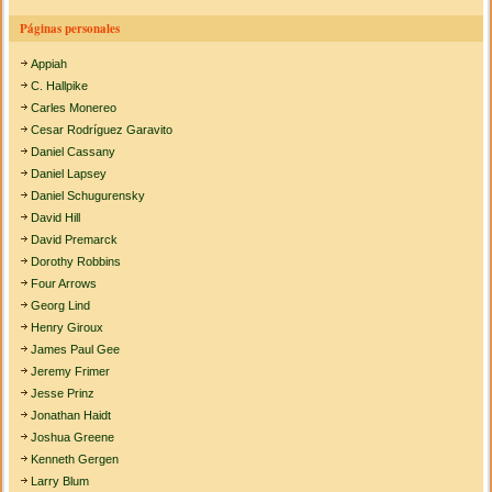
Páginas personales
Appiah
C. Hallpike
Carles Monereo
Cesar Rodríguez Garavito
Daniel Cassany
Daniel Lapsey
Daniel Schugurensky
David Hill
David Premarck
Dorothy Robbins
Four Arrows
Georg Lind
Henry Giroux
James Paul Gee
Jeremy Frimer
Jesse Prinz
Jonathan Haidt
Joshua Greene
Kenneth Gergen
Larry Blum