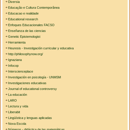
Diversia
Educação e Cultura Contemporânea
Educacao e realidade
Educational research
Enfoques Educacionales FACSO
Enseñanza de las ciencias
Genetic Epistemologist
Herramienta
Heuresis - Investigación curricular y educativa
http://philosophynow.org/
Ignaziana
Infocop
Interscienceplace
Investigación en psicología - UNMSM
Investigaciones educativas
Journal of educational controversy
La educación
LARO
Lectura y vida
Liberabit
Lingüística y lenguas aplicadas
Nova Escola
Números - didáctica de las matemáticas