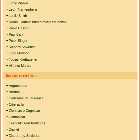
Larry Walker
León Trahtemberg
Leslie Smith
Nucci- Domain based moral education
Pablo Castro
Paul Carr
Peter Singer
Richard Shweder
Tariq Modood
Tobias Krettauener
Vicente Marcal
Revistas electrónicas
Argumentos
Bordón
Cadernos de Pesquisa
Ciberayllu
Ciencias e Cognicao
Comunicar
Curriculo sem fronteiras
Dialnet
Discurso y Sociedad