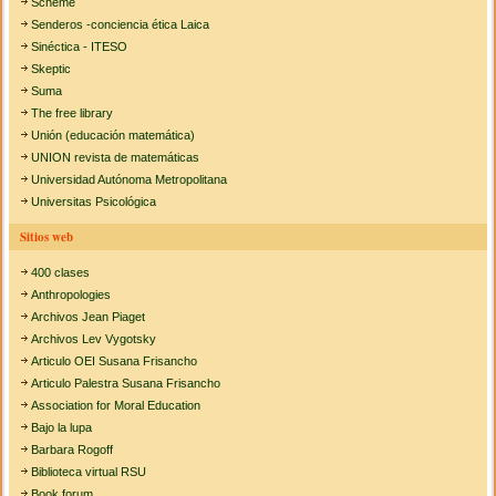
Scheme
Senderos -conciencia ética Laica
Sinéctica - ITESO
Skeptic
Suma
The free library
Unión (educación matemática)
UNION revista de matemáticas
Universidad Autónoma Metropolitana
Universitas Psicológica
Sitios web
400 clases
Anthropologies
Archivos Jean Piaget
Archivos Lev Vygotsky
Articulo OEI Susana Frisancho
Articulo Palestra Susana Frisancho
Association for Moral Education
Bajo la lupa
Barbara Rogoff
Biblioteca virtual RSU
Book forum