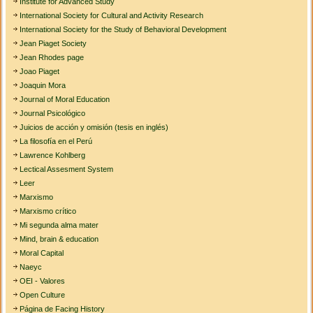
Institute for Advanced Study
International Society for Cultural and Activity Research
International Society for the Study of Behavioral Development
Jean Piaget Society
Jean Rhodes page
Joao Piaget
Joaquin Mora
Journal of Moral Education
Journal Psicológico
Juicios de acción y omisión (tesis en inglés)
La filosofía en el Perú
Lawrence Kohlberg
Lectical Assesment System
Leer
Marxismo
Marxismo crítico
Mi segunda alma mater
Mind, brain & education
Moral Capital
Naeyc
OEI - Valores
Open Culture
Página de Facing History