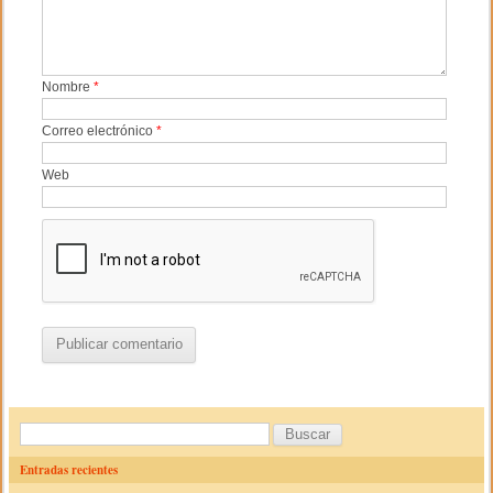
Nombre
*
Correo electrónico
*
Web
B
u
Entradas recientes
s