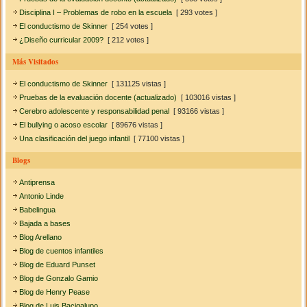
Disciplina I – Problemas de robo en la escuela
[ 293 votes ]
El conductismo de Skinner
[ 254 votes ]
¿Diseño curricular 2009?
[ 212 votes ]
Más Visitados
El conductismo de Skinner
[ 131125 vistas ]
Pruebas de la evaluación docente (actualizado)
[ 103016 vistas ]
Cerebro adolescente y responsabilidad penal
[ 93166 vistas ]
El bullying o acoso escolar
[ 89676 vistas ]
Una clasificación del juego infantil
[ 77100 vistas ]
Blogs
Antiprensa
Antonio Linde
Babelingua
Bajada a bases
Blog Arellano
Blog de cuentos infantiles
Blog de Eduard Punset
Blog de Gonzalo Gamio
Blog de Henry Pease
Blog de Luis Bacigalupo