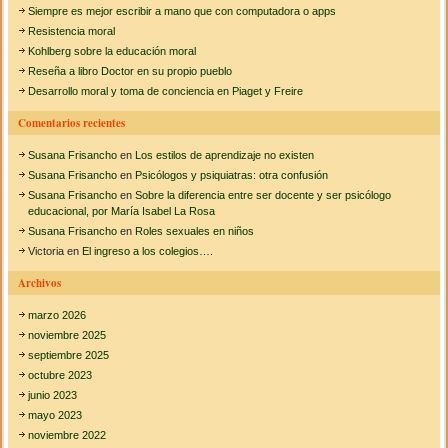
Siempre es mejor escribir a mano que con computadora o apps
c
Resistencia moral
a
Kohlberg sobre la educación moral
Reseña a libro Doctor en su propio pueblo
r
Desarrollo moral y toma de conciencia en Piaget y Freire
:
Comentarios recientes
Susana Frisancho
en
Los estilos de aprendizaje no existen
Susana Frisancho
en
Psicólogos y psiquiatras: otra confusión
Susana Frisancho
en
Sobre la diferencia entre ser docente y ser psicólogo
educacional, por María Isabel La Rosa
Susana Frisancho
en
Roles sexuales en niños
Victoria
en
El ingreso a los colegios….
Archivos
marzo 2026
noviembre 2025
septiembre 2025
octubre 2023
junio 2023
mayo 2023
noviembre 2022