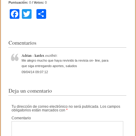
Puntuación:
0
/ Votos:
0
F
T
C
a
wi
o
c
tt
m
e
er
p
Comentarios
b
ar
Adrian - kardex
escribió:
o
tir
Me alegro mucho que haya revivido la revista on- line, para
que siga entregando aportes, saludos
o
09/04/14 09:07:12
k
Deja un comentario
Tu dirección de correo electrónico no será publicada.
Los campos
obligatorios están marcados con
*
Comentario