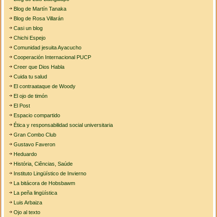
Blog de Martín Tanaka
Blog de Rosa Villarán
Casi un blog
Chichi Espejo
Comunidad jesuita Ayacucho
Cooperación Internacional PUCP
Creer que Dios Habla
Cuida tu salud
El contraataque de Woody
El ojo de timón
El Post
Espacio compartido
Ética y responsabilidad social universitaria
Gran Combo Club
Gustavo Faveron
Heduardo
História, Ciências, Saúde
Instituto Lingüístico de Invierno
La bitácora de Hobsbawm
La peña lingüística
Luis Arbaiza
Ojo al texto