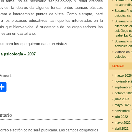
Susana Fri
 el tema, no es necesario ser psicólogo ni tener grandes
de aprendiz
evios; la idea es dar algunos fundamentos teóricos básicos
Susana Fri
rsar e intercambiar puntos de vista. Como siempre, haré
psiquiatras:
a los procesos educativos, así que los interesados en la
Susana Fri
diferencia e
s que bienvenidos. A sugerencia de los organizadores las
psicólogo e
o están en castellano.
Isabel La R
Susana Fri
bus para los que quieran darle un vistazo:
sexuales en
Victoria
en
E
a psicología – 2007
colegios….
Archivos
marzo 2026
Votos:
1
noviembre 
C
septiembre 
i
o
octubre 202
junio 2023
m
mayo 2023
noviembre 
r
p
ntario
julio 2022
ar
mayo 2022
abril 2022
correo electrónico no será publicada.
Los campos obligatorios