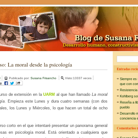
B
so: La moral desde la psicología
u
Entradas recie
s
l
Publicado por:
Susana Frisancho
Visto:13337 veces
Siempre es 
c
que con co
Resistencia
a
curso de extensión en la
UARM
al que han llamado
La moral
Kohlberg so
r
gía
. Empieza este Lunes y dura cuatro semanas (con dos
Reseña a li
pueblo
les, los Lunes y Miércoles, lo que hacen un total de ocho
:
Desarrollo 
conciencia e
rso corto en el que intentaré presentar un panorama general
Comentarios r
sas en psicología moral. Está orientado a cualquiera que