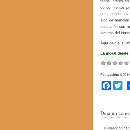
tenga interés en
conocimientos pr
para luego conve
algo de mención 
educación son má
lecturas del curs
Aquí dejo el silla
La moral desde l
Puntuación:
0.00
/ 
F
T
a
w
c
tt
e
e
Deja un come
b
Tu dirección de 