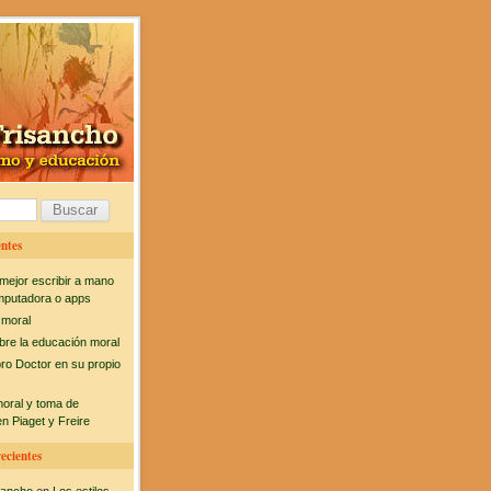
ntes
mejor escribir a mano
mputadora o apps
 moral
bre la educación moral
bro Doctor en su propio
moral y toma de
n Piaget y Freire
ecientes