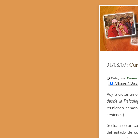
31/08/07:
Cur
Categoría:
Genera
Voy a dictar un 
desde la Psicolo
reuniones semana
sesiones).
Se trata de un cu
del estado de co