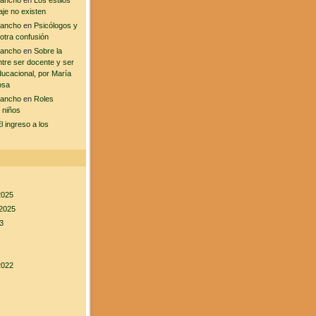
sancho
en
Los estilos
aje no existen
sancho
en
Psicólogos y
 otra confusión
sancho
en
Sobre la
ntre ser docente y ser
ducacional, por María
osa
sancho
en
Roles
 niños
l ingreso a los
2025
2025
3
2022