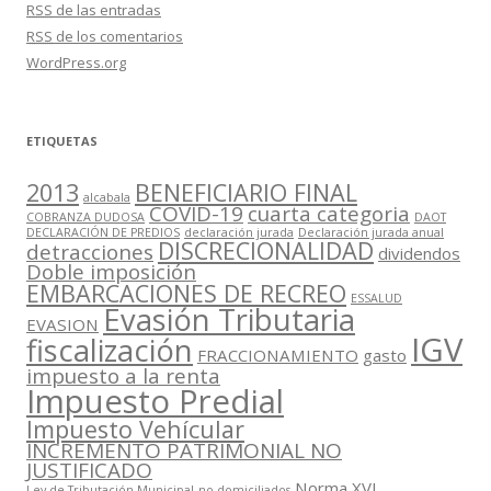
RSS
de las entradas
RSS
de los comentarios
WordPress.org
ETIQUETAS
2013
BENEFICIARIO FINAL
alcabala
COVID-19
cuarta categoria
COBRANZA DUDOSA
DAOT
DECLARACIÓN DE PREDIOS
declaración jurada
Declaración jurada anual
DISCRECIONALIDAD
detracciones
dividendos
Doble imposición
EMBARCACIONES DE RECREO
ESSALUD
Evasión Tributaria
EVASION
IGV
fiscalización
FRACCIONAMIENTO
gasto
impuesto a la renta
Impuesto Predial
Impuesto Vehícular
INCREMENTO PATRIMONIAL NO
JUSTIFICADO
Norma XVI
Ley de Tributación Municipal
no domiciliados