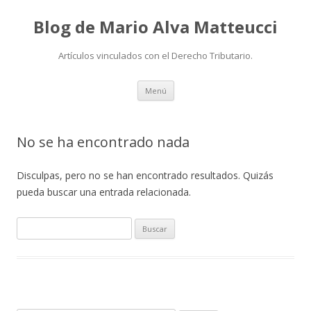
Blog de Mario Alva Matteucci
Artículos vinculados con el Derecho Tributario.
Ir
Menú
al
contenido
No se ha encontrado nada
Disculpas, pero no se han encontrado resultados. Quizás
pueda buscar una entrada relacionada.
B
u
s
c
a
r