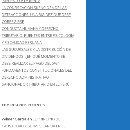
IMPUESTO A LA RENTA
LA CONFISCACIÓN SILENCIOSA DE LAS
DETRACCIONES: UNA RIGIDEZ QUE DEBE
CORREGIRSE
CONDUCTA HUMANA Y DERECHO
TRIBUTARIO: PUENTES ENTRE PSICOLOGÍA
Y FISCALIDAD PERUANA
LAS SUCURSALES Y LA DISTRIBUCIÓN DE
DIVIDENDOS: ¿EN QUÉ MOMENTO SE
DEBE REALIZAR EL PAGO DEL 5%?
FUNDAMENTOS CONSTITUCIONALES DEL
DERECHO ADMINISTRATIVO
SANCIONADOR TRIBUTARIO EN EL PERÚ
COMENTARIOS RECIENTES
Wilmer García
en
EL PRINCIPIO DE
CAUSALIDAD Y SU IMPLICANCIA EN EL