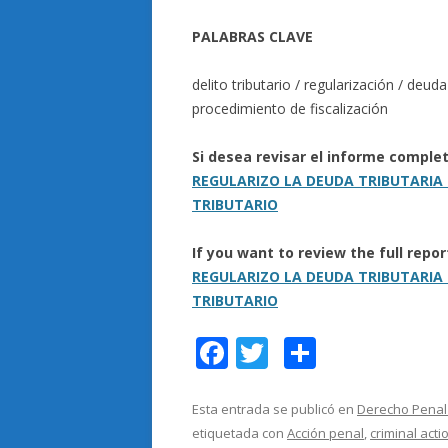
PALABRAS CLAVE
delito tributario / regularización / deud
procedimiento de fiscalización
Si desea revisar el informe compl
REGULARIZO LA DEUDA TRIBUTARIA 
TRIBUTARIO
If you want to review the full rep
REGULARIZO LA DEUDA TRIBUTARIA 
TRIBUTARIO
F
T
C
ac
w
o
e
itt
m
Esta entrada se publicó en
Derecho Penal 
etiquetada con
Acción penal
,
criminal acti