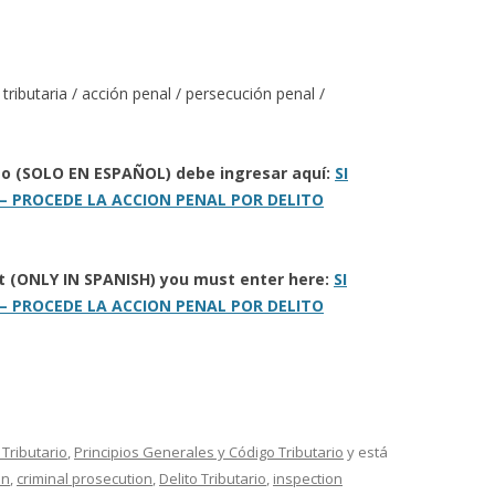
a tributaria / acción penal / persecución penal /
eto (SOLO EN ESPAÑOL) debe ingresar aquí:
SI
– PROCEDE LA ACCION PENAL POR DELITO
ort (ONLY IN SPANISH) you must enter here:
SI
– PROCEDE LA ACCION PENAL POR DELITO
Tributario
,
Principios Generales y Código Tributario
y está
on
,
criminal prosecution
,
Delito Tributario
,
inspection