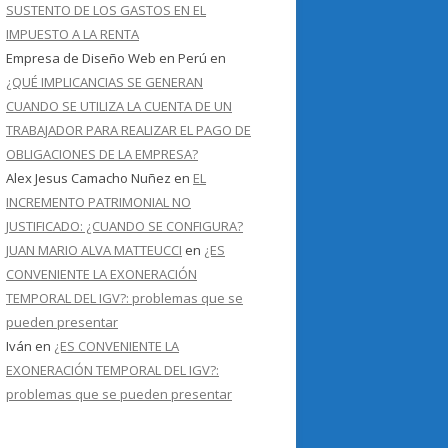
SUSTENTO DE LOS GASTOS EN EL
IMPUESTO A LA RENTA
Empresa de Diseño Web en Perú
en
¿QUÉ IMPLICANCIAS SE GENERAN
CUANDO SE UTILIZA LA CUENTA DE UN
TRABAJADOR PARA REALIZAR EL PAGO DE
OBLIGACIONES DE LA EMPRESA?
Alex Jesus Camacho Nuñez
en
EL
INCREMENTO PATRIMONIAL NO
JUSTIFICADO: ¿CUANDO SE CONFIGURA?
JUAN MARIO ALVA MATTEUCCI
en
¿ES
CONVENIENTE LA EXONERACIÓN
TEMPORAL DEL IGV?: problemas que se
pueden presentar
Iván
en
¿ES CONVENIENTE LA
EXONERACIÓN TEMPORAL DEL IGV?:
problemas que se pueden presentar