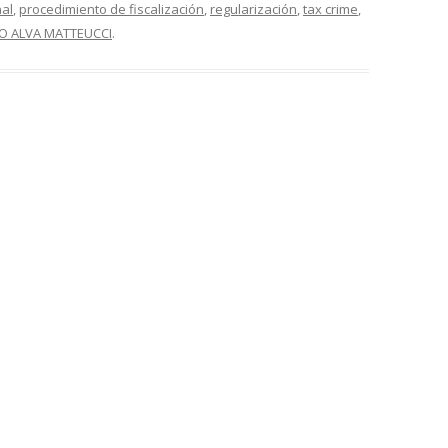
al
,
procedimiento de fiscalización
,
regularización
,
tax crime
,
O ALVA MATTEUCCI
.