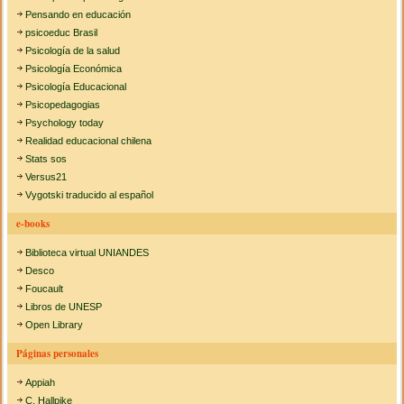
Pensando en educación
psicoeduc Brasil
Psicología de la salud
Psicología Económica
Psicología Educacional
Psicopedagogias
Psychology today
Realidad educacional chilena
Stats sos
Versus21
Vygotski traducido al español
e-books
Biblioteca virtual UNIANDES
Desco
Foucault
Libros de UNESP
Open Library
Páginas personales
Appiah
C. Hallpike