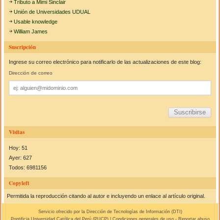
Tributo a Mimi Sinclair
Unión de Universidades UDUAL
Usable knowledge
William James
Suscripción
Ingrese su correo electrónico para notificarlo de las actualizaciones de este blog:
Dirección de correo
Dirección
de
correo
Visitas
Hoy: 51
Ayer: 627
Todos: 6981156
Copyleft
Permitida la reproducción citando al autor e incluyendo un enlace al artículo original.
Servicio ofrecido por la Dirección de Tecnologías de Información (
DTI
)
Pontificia Universidad Católica del Perú (
PUCP
) |
Condiciones generales de uso
-
Reportar abuso