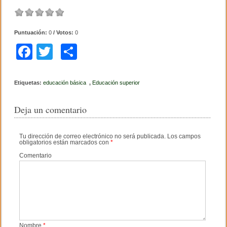
Puntuación:
0
/ Votos:
0
F
T
C
a
wi
o
c
tt
m
Etiquetas:
educación básica
,
Educación superior
e
er
p
Deja un comentario
b
ar
o
tir
Tu dirección de correo electrónico no será publicada.
Los campos
obligatorios están marcados con
*
o
Comentario
k
Nombre
*