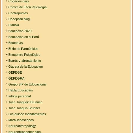
Cognitive daily
Comité de Ética Psicología
Contrapuntos
Deception blog
Dianoia
Educación 2020
Educación en el Perú
Edutopías
El río de Parménides
Encuentro Psicológico
Estrés y afrontamiento
Gaceta de la Educación
GEPEGE
GEPEGRA
Grupo SIP de Educacional
Habla Educación
Intriga personal
José Joaquein Brunner
Jose Joaquin Brunner
Los quince mandamientos
Moral landscapes
Neuroanthropology
Neurophilosopher blog