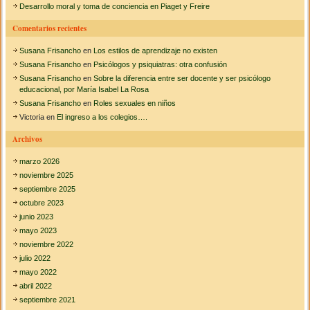
Desarrollo moral y toma de conciencia en Piaget y Freire
:
Comentarios recientes
Susana Frisancho
en
Los estilos de aprendizaje no existen
Susana Frisancho
en
Psicólogos y psiquiatras: otra confusión
Susana Frisancho
en
Sobre la diferencia entre ser docente y ser psicólogo
educacional, por María Isabel La Rosa
Susana Frisancho
en
Roles sexuales en niños
Victoria
en
El ingreso a los colegios….
Archivos
marzo 2026
noviembre 2025
septiembre 2025
octubre 2023
junio 2023
mayo 2023
noviembre 2022
julio 2022
mayo 2022
abril 2022
septiembre 2021