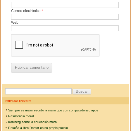
Correo electrónico
*
Web
B
u
Entradas recientes
s
Siempre es mejor escribir a mano que con computadora o apps
c
Resistencia moral
a
Kohlberg sobre la educación moral
Reseña a libro Doctor en su propio pueblo
r