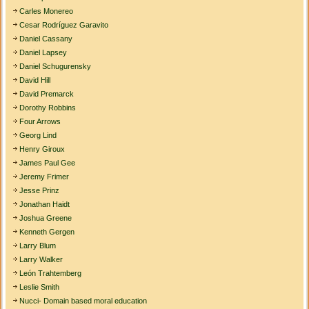
Carles Monereo
Cesar Rodríguez Garavito
Daniel Cassany
Daniel Lapsey
Daniel Schugurensky
David Hill
David Premarck
Dorothy Robbins
Four Arrows
Georg Lind
Henry Giroux
James Paul Gee
Jeremy Frimer
Jesse Prinz
Jonathan Haidt
Joshua Greene
Kenneth Gergen
Larry Blum
Larry Walker
León Trahtemberg
Leslie Smith
Nucci- Domain based moral education