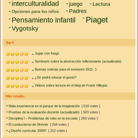
interculturalidad
juego
Lectura
Padres
Opciones para los niños
Piaget
Pensamiento infantil
Vygotsky
Top 5
Jugar con fuego
Seminario sobre la abstracción reflexionante (actualizado)
Buenas noticias para el semestre 2011- 1
¿Se podrá educar el gusto?
Videos sobre lectura en el blog de Frank Villegas
Más votados
Mala experiencia en el parque de la imaginación
[ 516 votes ]
Pruebas de la evaluación docente (actualizado)
[ 503 votes ]
Disciplina I – Problemas de robo en la escuela
[ 293 votes ]
El conductismo de Skinner
[ 254 votes ]
¿Diseño curricular 2009?
[ 212 votes ]