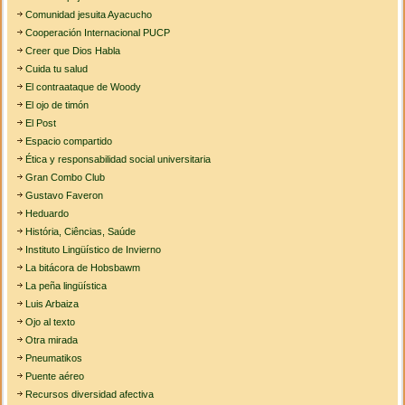
Comunidad jesuita Ayacucho
Cooperación Internacional PUCP
Creer que Dios Habla
Cuida tu salud
El contraataque de Woody
El ojo de timón
El Post
Espacio compartido
Ética y responsabilidad social universitaria
Gran Combo Club
Gustavo Faveron
Heduardo
História, Ciências, Saúde
Instituto Lingüístico de Invierno
La bitácora de Hobsbawm
La peña lingüística
Luis Arbaiza
Ojo al texto
Otra mirada
Pneumatikos
Puente aéreo
Recursos diversidad afectiva