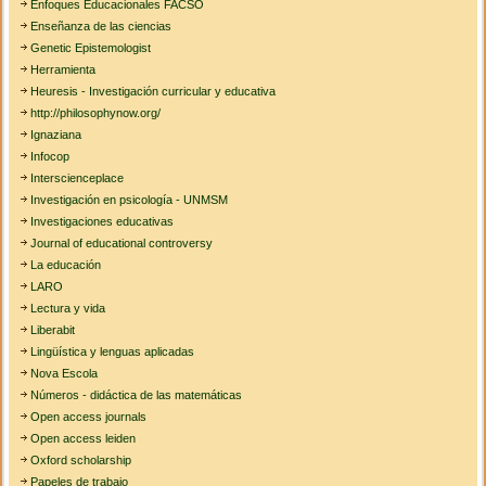
Enfoques Educacionales FACSO
Enseñanza de las ciencias
Genetic Epistemologist
Herramienta
Heuresis - Investigación curricular y educativa
http://philosophynow.org/
Ignaziana
Infocop
Interscienceplace
Investigación en psicología - UNMSM
Investigaciones educativas
Journal of educational controversy
La educación
LARO
Lectura y vida
Liberabit
Lingüística y lenguas aplicadas
Nova Escola
Números - didáctica de las matemáticas
Open access journals
Open access leiden
Oxford scholarship
Papeles de trabajo