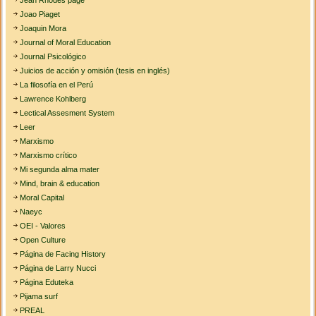
Jean Rhodes page
Joao Piaget
Joaquin Mora
Journal of Moral Education
Journal Psicológico
Juicios de acción y omisión (tesis en inglés)
La filosofía en el Perú
Lawrence Kohlberg
Lectical Assesment System
Leer
Marxismo
Marxismo crítico
Mi segunda alma mater
Mind, brain & education
Moral Capital
Naeyc
OEI - Valores
Open Culture
Página de Facing History
Página de Larry Nucci
Página Eduteka
Pijama surf
PREAL