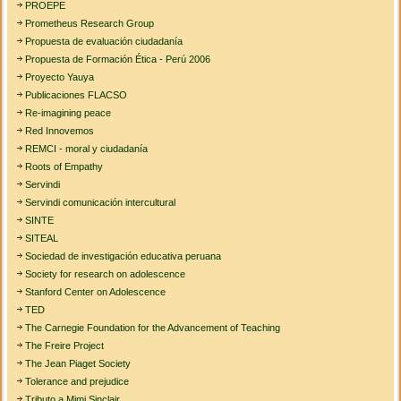
PROEPE
Prometheus Research Group
Propuesta de evaluación ciudadanía
Propuesta de Formación Ética - Perú 2006
Proyecto Yauya
Publicaciones FLACSO
Re-imagining peace
Red Innovemos
REMCI - moral y ciudadanía
Roots of Empathy
Servindi
Servindi comunicación intercultural
SINTE
SITEAL
Sociedad de investigación educativa peruana
Society for research on adolescence
Stanford Center on Adolescence
TED
The Carnegie Foundation for the Advancement of Teaching
The Freire Project
The Jean Piaget Society
Tolerance and prejudice
Tributo a Mimi Sinclair