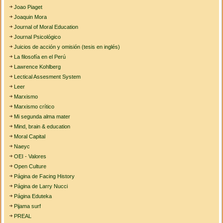
Joao Piaget
Joaquin Mora
Journal of Moral Education
Journal Psicológico
Juicios de acción y omisión (tesis en inglés)
La filosofía en el Perú
Lawrence Kohlberg
Lectical Assesment System
Leer
Marxismo
Marxismo crítico
Mi segunda alma mater
Mind, brain & education
Moral Capital
Naeyc
OEI - Valores
Open Culture
Página de Facing History
Página de Larry Nucci
Página Eduteka
Pijama surf
PREAL