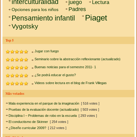
interculturalidad
juego
Lectura
Padres
Opciones para los niños
Piaget
Pensamiento infantil
Vygotsky
Top 5
Jugar con fuego
Seminario sobre la abstracción reflexionante (actualizado)
Buenas noticias para el semestre 2011- 1
¿Se podrá educar el gusto?
Videos sobre lectura en el blog de Frank Villegas
Más votados
Mala experiencia en el parque de la imaginación
[ 516 votes ]
Pruebas de la evaluación docente (actualizado)
[ 503 votes ]
Disciplina I – Problemas de robo en la escuela
[ 293 votes ]
El conductismo de Skinner
[ 254 votes ]
¿Diseño curricular 2009?
[ 212 votes ]