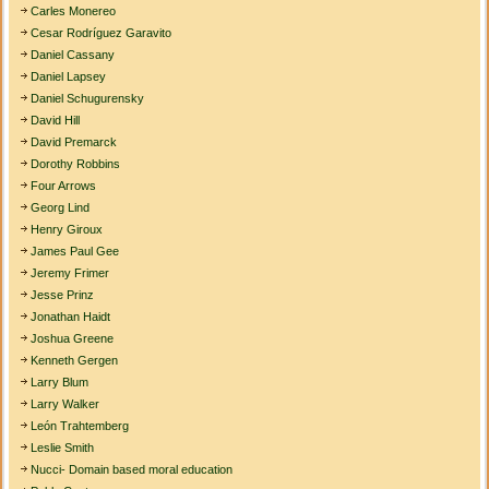
Carles Monereo
Cesar Rodríguez Garavito
Daniel Cassany
Daniel Lapsey
Daniel Schugurensky
David Hill
David Premarck
Dorothy Robbins
Four Arrows
Georg Lind
Henry Giroux
James Paul Gee
Jeremy Frimer
Jesse Prinz
Jonathan Haidt
Joshua Greene
Kenneth Gergen
Larry Blum
Larry Walker
León Trahtemberg
Leslie Smith
Nucci- Domain based moral education