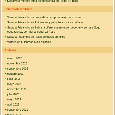
Desarrollo moral y toma de conciencia en Piaget y Freire
:
Comentarios recientes
Susana Frisancho
en
Los estilos de aprendizaje no existen
Susana Frisancho
en
Psicólogos y psiquiatras: otra confusión
Susana Frisancho
en
Sobre la diferencia entre ser docente y ser psicólogo
educacional, por María Isabel La Rosa
Susana Frisancho
en
Roles sexuales en niños
Victoria
en
El ingreso a los colegios….
Archivos
marzo 2026
noviembre 2025
septiembre 2025
octubre 2023
junio 2023
mayo 2023
noviembre 2022
julio 2022
mayo 2022
abril 2022
septiembre 2021
mayo 2021