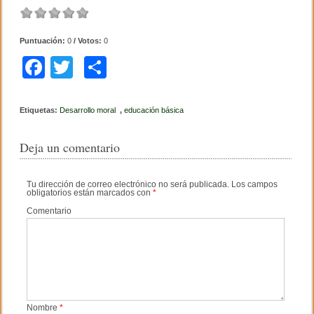
Puntuación:
0
/ Votos:
0
F
T
C
a
wi
o
c
tt
m
Etiquetas:
Desarrollo moral
,
educación básica
e
er
p
Deja un comentario
b
ar
o
tir
Tu dirección de correo electrónico no será publicada.
Los campos
obligatorios están marcados con
*
o
Comentario
k
Nombre
*