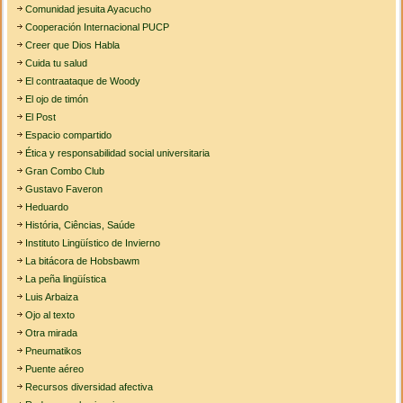
Comunidad jesuita Ayacucho
Cooperación Internacional PUCP
Creer que Dios Habla
Cuida tu salud
El contraataque de Woody
El ojo de timón
El Post
Espacio compartido
Ética y responsabilidad social universitaria
Gran Combo Club
Gustavo Faveron
Heduardo
História, Ciências, Saúde
Instituto Lingüístico de Invierno
La bitácora de Hobsbawm
La peña lingüística
Luis Arbaiza
Ojo al texto
Otra mirada
Pneumatikos
Puente aéreo
Recursos diversidad afectiva