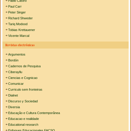
Pablo Castro
Paul Carr
Peter Singer
Richard Shweder
Tariq Modood
Tobias Krettauener
Vicente Marcal
Revistas electrónicas
Argumentos
Bordón
Cadernos de Pesquisa
Ciberayllu
Ciencias e Cognicao
Comunicar
Curriculo sem fronteiras
Dialnet
Discurso y Sociedad
Diversia
Educação e Cultura Contemporânea
Educacao e realidade
Educational research
Enfoques Educacionales FACSO