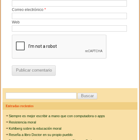
Correo electrónico
*
Web
B
u
Entradas recientes
s
Siempre es mejor escribir a mano que con computadora o apps
c
Resistencia moral
a
Kohlberg sobre la educación moral
Reseña a libro Doctor en su propio pueblo
r