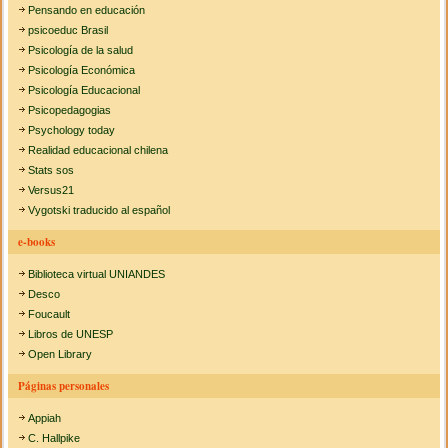
Pensando en educación
psicoeduc Brasil
Psicología de la salud
Psicología Económica
Psicología Educacional
Psicopedagogias
Psychology today
Realidad educacional chilena
Stats sos
Versus21
Vygotski traducido al español
e-books
Biblioteca virtual UNIANDES
Desco
Foucault
Libros de UNESP
Open Library
Páginas personales
Appiah
C. Hallpike