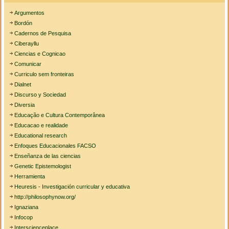
Argumentos
Bordón
Cadernos de Pesquisa
Ciberayllu
Ciencias e Cognicao
Comunicar
Curriculo sem fronteiras
Dialnet
Discurso y Sociedad
Diversia
Educação e Cultura Contemporânea
Educacao e realidade
Educational research
Enfoques Educacionales FACSO
Enseñanza de las ciencias
Genetic Epistemologist
Herramienta
Heuresis - Investigación curricular y educativa
http://philosophynow.org/
Ignaziana
Infocop
Interscienceplace