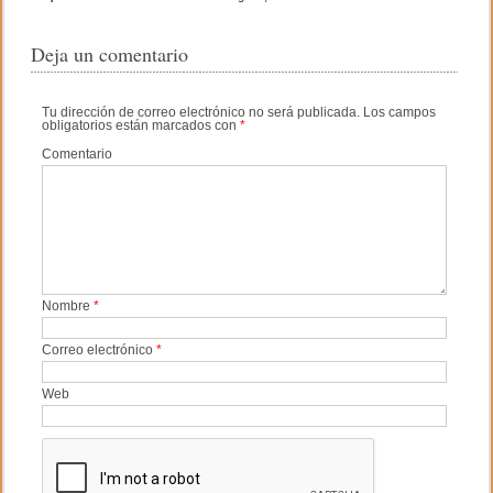
e
er
p
Deja un comentario
b
ar
o
tir
Tu dirección de correo electrónico no será publicada.
Los campos
obligatorios están marcados con
*
o
Comentario
k
Nombre
*
Correo electrónico
*
Web