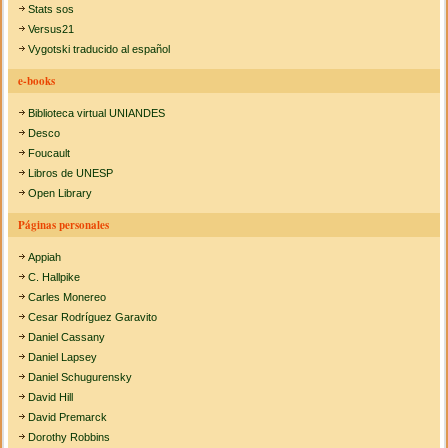
Stats sos
Versus21
Vygotski traducido al español
e-books
Biblioteca virtual UNIANDES
Desco
Foucault
Libros de UNESP
Open Library
Páginas personales
Appiah
C. Hallpike
Carles Monereo
Cesar Rodríguez Garavito
Daniel Cassany
Daniel Lapsey
Daniel Schugurensky
David Hill
David Premarck
Dorothy Robbins