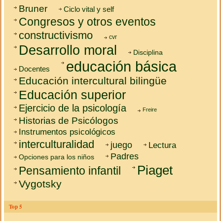
Bruner
Ciclo vital y self
Congresos y otros eventos
constructivismo
cvr
Desarrollo moral
Disciplina
educación básica
Docentes
Educación intercultural bilingüe
Educación superior
Ejercicio de la psicología
Freire
Historias de Psicólogos
Instrumentos psicológicos
interculturalidad
juego
Lectura
Padres
Opciones para los niños
Piaget
Pensamiento infantil
Vygotsky
Top 5