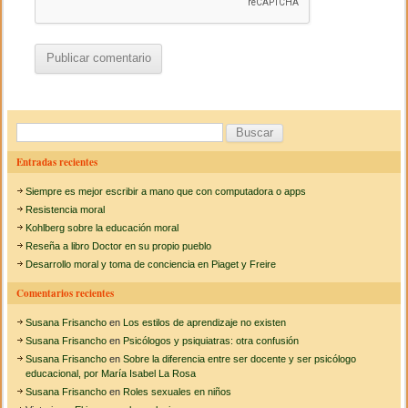
B
u
Entradas recientes
s
Siempre es mejor escribir a mano que con computadora o apps
c
Resistencia moral
a
Kohlberg sobre la educación moral
Reseña a libro Doctor en su propio pueblo
r
Desarrollo moral y toma de conciencia en Piaget y Freire
:
Comentarios recientes
Susana Frisancho
en
Los estilos de aprendizaje no existen
Susana Frisancho
en
Psicólogos y psiquiatras: otra confusión
Susana Frisancho
en
Sobre la diferencia entre ser docente y ser psicólogo
educacional, por María Isabel La Rosa
Susana Frisancho
en
Roles sexuales en niños