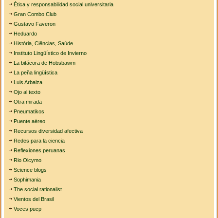
Ética y responsabilidad social universitaria
Gran Combo Club
Gustavo Faveron
Heduardo
História, Ciências, Saúde
Instituto Lingüístico de Invierno
La bitácora de Hobsbawm
La peña lingüística
Luis Arbaiza
Ojo al texto
Otra mirada
Pneumatikos
Puente aéreo
Recursos diversidad afectiva
Redes para la ciencia
Reflexiones peruanas
Rio Olcymo
Science blogs
Sophimania
The social rationalist
Vientos del Brasil
Voces pucp