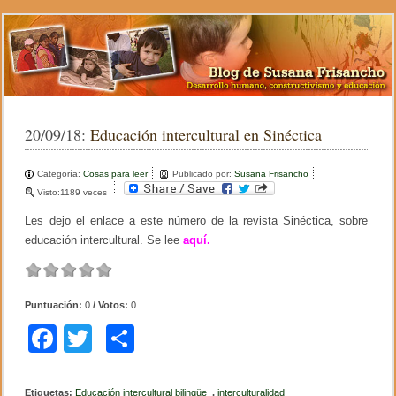
20/09/18:
Educación intercultural en Sinéctica
Categoría:
Cosas para leer
Publicado por:
Susana Frisancho
Visto:1189 veces
Les dejo el enlace a este número de la revista Sinéctica, sobre
educación intercultural. Se lee
aquí.
Puntuación:
0
/ Votos:
0
F
T
C
a
wi
o
c
tt
m
Etiquetas:
Educación intercultural bilingüe
,
interculturalidad