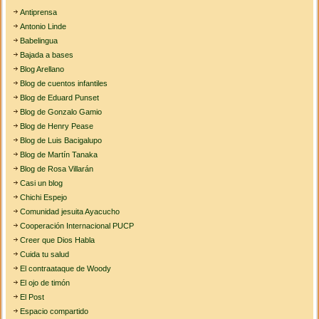
Antiprensa
Antonio Linde
Babelingua
Bajada a bases
Blog Arellano
Blog de cuentos infantiles
Blog de Eduard Punset
Blog de Gonzalo Gamio
Blog de Henry Pease
Blog de Luis Bacigalupo
Blog de Martín Tanaka
Blog de Rosa Villarán
Casi un blog
Chichi Espejo
Comunidad jesuita Ayacucho
Cooperación Internacional PUCP
Creer que Dios Habla
Cuida tu salud
El contraataque de Woody
El ojo de timón
El Post
Espacio compartido