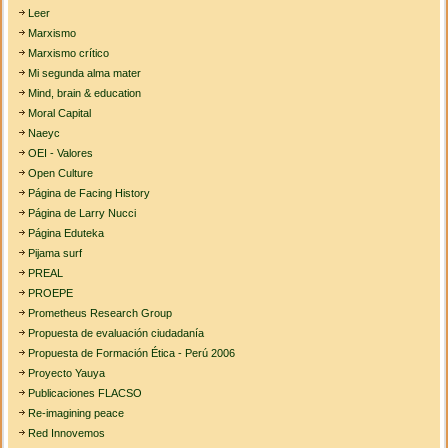
Leer
Marxismo
Marxismo crítico
Mi segunda alma mater
Mind, brain & education
Moral Capital
Naeyc
OEI - Valores
Open Culture
Página de Facing History
Página de Larry Nucci
Página Eduteka
Pijama surf
PREAL
PROEPE
Prometheus Research Group
Propuesta de evaluación ciudadanía
Propuesta de Formación Ética - Perú 2006
Proyecto Yauya
Publicaciones FLACSO
Re-imagining peace
Red Innovemos