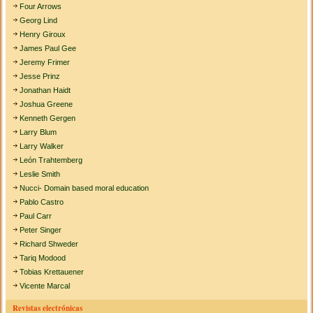
Four Arrows
Georg Lind
Henry Giroux
James Paul Gee
Jeremy Frimer
Jesse Prinz
Jonathan Haidt
Joshua Greene
Kenneth Gergen
Larry Blum
Larry Walker
León Trahtemberg
Leslie Smith
Nucci- Domain based moral education
Pablo Castro
Paul Carr
Peter Singer
Richard Shweder
Tariq Modood
Tobias Krettauener
Vicente Marcal
Revistas electrónicas