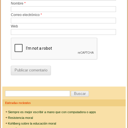
Nombre
*
Correo electrónico
*
Web
B
u
Entradas recientes
s
Siempre es mejor escribir a mano que con computadora o apps
c
Resistencia moral
a
Kohlberg sobre la educación moral