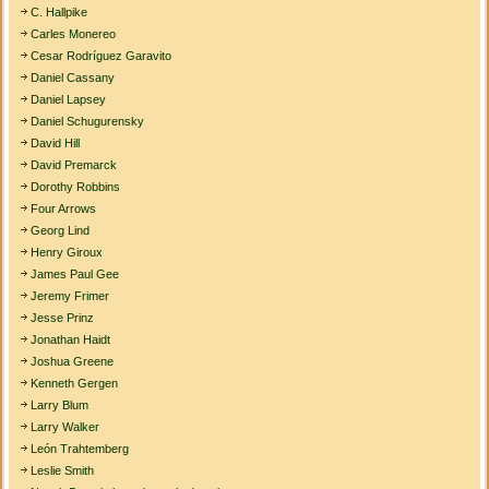
C. Hallpike
Carles Monereo
Cesar Rodríguez Garavito
Daniel Cassany
Daniel Lapsey
Daniel Schugurensky
David Hill
David Premarck
Dorothy Robbins
Four Arrows
Georg Lind
Henry Giroux
James Paul Gee
Jeremy Frimer
Jesse Prinz
Jonathan Haidt
Joshua Greene
Kenneth Gergen
Larry Blum
Larry Walker
León Trahtemberg
Leslie Smith