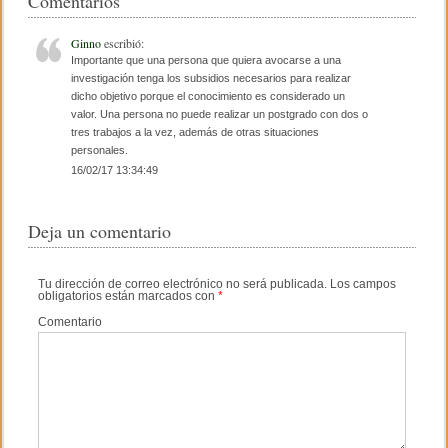
e
er
p
Comentarios
b
ar
Ginno
escribió:
o
tir
Importante que una persona que quiera avocarse a una
investigación tenga los subsidios necesarios para realizar
o
dicho objetivo porque el conocimiento es considerado un
valor. Una persona no puede realizar un postgrado con dos o
k
tres trabajos a la vez, además de otras situaciones
personales.
16/02/17 13:34:49
Deja un comentario
Tu dirección de correo electrónico no será publicada.
Los campos
obligatorios están marcados con
*
Comentario