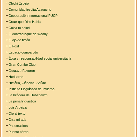
Chichi Espejo
Comunidad jesuita Ayacucho
Cooperación Internacional PUCP
Creer que Dios Habla
Cuida tu salud
El contraataque de Woody
El ojo de timón
El Post
Espacio compartido
Ética y responsabilidad social universitaria
Gran Combo Club
Gustavo Faveron
Heduardo
História, Ciências, Saúde
Instituto Lingüístico de Invierno
La bitácora de Hobsbawm
La peña lingüística
Luis Arbaiza
Ojo al texto
Otra mirada
Pneumatikos
Puente aéreo