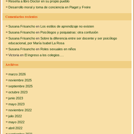
Reseña a libro Doctor en su propio pueblo
r
Desarrollo moral y toma de conciencia en Piaget y Freire
:
Comentarios recientes
Susana Frisancho
en
Los estilos de aprendizaje no existen
Susana Frisancho
en
Psicólogos y psiquiatras: otra confusión
Susana Frisancho
en
Sobre la diferencia entre ser docente y ser psicólogo
educacional, por María Isabel La Rosa
Susana Frisancho
en
Roles sexuales en niños
Victoria
en
El ingreso a los colegios….
Archivos
marzo 2026
noviembre 2025
septiembre 2025
octubre 2023
junio 2023
mayo 2023
noviembre 2022
julio 2022
mayo 2022
abril 2022
septiembre 2021