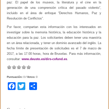
paz: El papel de los museos, la literatura y el cine en la
generación de una comprensión crítica del pasado violento”,
incluido en el área de enfoque “Derechos Humanos, Paz y
Resolución de Conflictos”.
Por favor, compartan esta información con los interesados en
investigar sobre la memoria histórica, la educación histórica y la
educación para la paz. Los solicitantes deben tener una maestría
en un área relacionada, y tener un dominio avanzado del inglés. La
fecha límite de presentación de solicitudes es el 7 de marzo de
2017, a las 17.00 horas, hora de Bruselas. Para más información,
consultar:
www.deusto.es/dirs-cofund.es
.
Puntuación:
0
/ Votos:
0
F
T
C
a
wi
o
c
tt
m