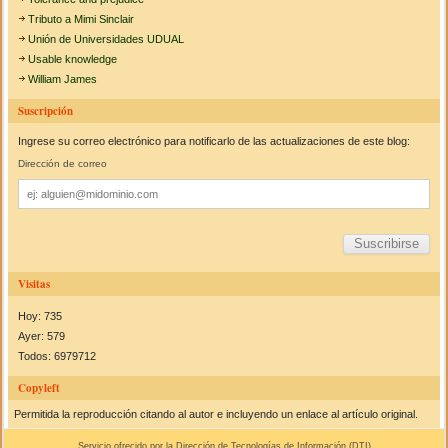
Tributo a Mimi Sinclair
Unión de Universidades UDUAL
Usable knowledge
William James
Suscripción
Ingrese su correo electrónico para notificarlo de las actualizaciones de este blog:
Dirección de correo
Dirección
de
correo
Visitas
Hoy: 735
Ayer: 579
Todos: 6979712
Copyleft
Permitida la reproducción citando al autor e incluyendo un enlace al artículo original.
Servicio ofrecido por la Dirección de Tecnologías de Información (
DTI
)