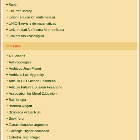
Suma
The free library
Unión (educación matemática)
UNION revista de matemáticas
Universidad Autónoma Metropolitana
Universitas Psicológica
Sitios web
400 clases
Anthropologies
Archivos Jean Piaget
Archivos Lev Vygotsky
Articulo OEI Susana Frisancho
Articulo Palestra Susana Frisancho
Association for Moral Education
Bajo la lupa
Barbara Rogoff
Biblioteca virtual RSU
Book forum
Canal educativo argentino
Carnegie Higher education
Cátedra Jean Piaget