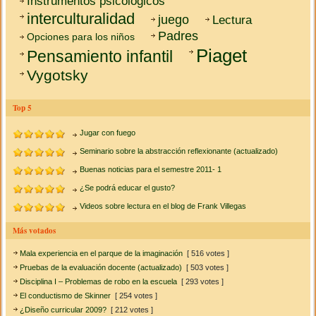
Instrumentos psicológicos
interculturalidad
juego
Lectura
Padres
Opciones para los niños
Piaget
Pensamiento infantil
Vygotsky
Top 5
Jugar con fuego
Seminario sobre la abstracción reflexionante (actualizado)
Buenas noticias para el semestre 2011- 1
¿Se podrá educar el gusto?
Videos sobre lectura en el blog de Frank Villegas
Más votados
Mala experiencia en el parque de la imaginación
[ 516 votes ]
Pruebas de la evaluación docente (actualizado)
[ 503 votes ]
Disciplina I – Problemas de robo en la escuela
[ 293 votes ]
El conductismo de Skinner
[ 254 votes ]
¿Diseño curricular 2009?
[ 212 votes ]