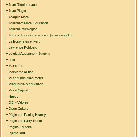
Jean Rhodes page
Joao Piaget
Joaquin Mora
Journal of Moral Education
Journal Psicológico
Juicios de acción y omisión (tesis en inglés)
La filosofía en el Perú
Lawrence Kohlberg
Lectical Assesment System
Leer
Marxismo
Marxismo crítico
Mi segunda alma mater
Mind, brain & education
Moral Capital
Naeyc
OEI - Valores
Open Culture
Página de Facing History
Página de Larry Nucci
Página Eduteka
Pijama surf