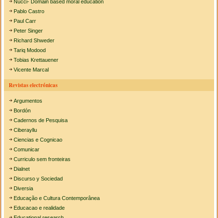
Nucci- Domain based moral education
Pablo Castro
Paul Carr
Peter Singer
Richard Shweder
Tariq Modood
Tobias Krettauener
Vicente Marcal
Revistas electrónicas
Argumentos
Bordón
Cadernos de Pesquisa
Ciberayllu
Ciencias e Cognicao
Comunicar
Curriculo sem fronteiras
Dialnet
Discurso y Sociedad
Diversia
Educação e Cultura Contemporânea
Educacao e realidade
Educational research