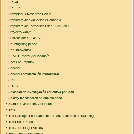
PREAL
PROEPE
Prometheus Research Group
Propuesta de evaluación ciudadanía
Propuesta de Formación Ética - Perú 2006
Proyecto Yauya
Publicaciones FLACSO
Re-imagining peace
Red Innovemos
REMCI - moral y ciudadanía
Roots of Empathy
Servindi
Servindi comunicación intercultural
SINTE
SITEAL
Sociedad de investigación educativa peruana
Society for research on adolescence
Stanford Center on Adolescence
TED
The Carnegie Foundation for the Advancement of Teaching
The Freire Project
The Jean Piaget Society
Tolerance and prejudice