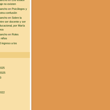
sancho
en
Los estilos
aje no existen
sancho
en
Psicólogos y
 otra confusión
sancho
en
Sobre la
ntre ser docente y ser
ducacional, por María
osa
sancho
en
Roles
 niños
l ingreso a los
2025
2025
3
2022