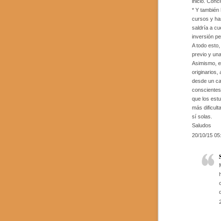
inicio. Conc
* Y también
cursos y ha
saldría a cu
inversión pe
A todo esto
previo y un
Asimismo, el
originarios,
desde un ca
conscientes 
que los est
más dificult
sí solas.
Saludos
20/10/15 05