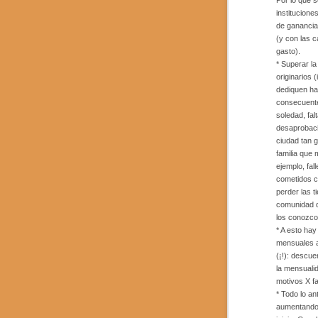
Por lo que s
institucion
de ganancia
(y con las c
gasto).
* Superar l
originarios 
dediquen has
consecuente
soledad, fal
desaprobaci
ciudad tan 
familia que 
ejemplo, fal
cometidos c
perder las t
comunidad q
los conozco
* A esto ha
mensuales a
(¡!): descue
la mensuali
motivos X fa
* Todo lo an
aumentando, 