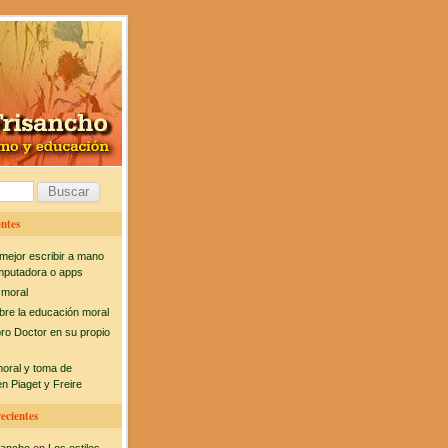
ntes
mejor escribir a mano
mputadora o apps
 moral
bre la educación moral
bro Doctor en su propio
moral y toma de
n Piaget y Freire
ecientes