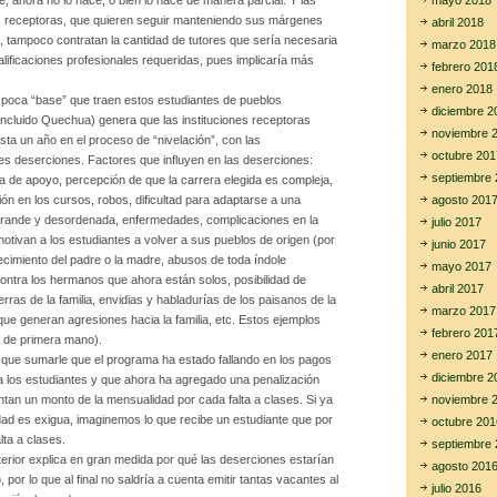
mayo 2018
é, ahora no lo hace, o bien lo hace de manera parcial. Y las
es receptoras, que quieren seguir manteniendo sus márgenes
abril 2018
, tampoco contratan la cantidad de tutores que sería necesaria
marzo 2018
alificaciones profesionales requeridas, pues implicaría más
febrero 201
enero 2018
a poca “base” que traen estos estudiantes de pueblos
diciembre 2
(incluido Quechua) genera que las instituciones receptoras
noviembre 
ta un año en el proceso de “nivelación”, con las
octubre 201
s deserciones. Factores que influyen en las deserciones:
septiembre 
ta de apoyo, percepción de que la carrera elegida es compleja,
agosto 201
ón en los cursos, robos, dificultad para adaptarse a una
grande y desordenada, enfermedades, complicaciones en la
julio 2017
motivan a los estudiantes a volver a sus pueblos de origen (por
junio 2017
lecimiento del padre o la madre, abusos de toda índole
mayo 2017
ontra los hermanos que ahora están solos, posibilidad de
abril 2017
ierras de la familia, envidias y habladurías de los paisanos de la
marzo 2017
ue generan agresiones hacia la familia, etc. Estos ejemplos
febrero 201
 de primera mano).
enero 2017
y que sumarle que el programa ha estado fallando en los pagos
diciembre 2
 los estudiantes y que ahora ha agregado una penalización
noviembre 
ntan un monto de la mensualidad por cada falta a clases. Si ya
dad es exigua, imaginemos lo que recibe un estudiante que por
octubre 201
lta a clases.
septiembre 
terior explica en gran medida por qué las deserciones estarían
agosto 201
por lo que al final no saldría a cuenta emitir tantas vacantes al
julio 2016