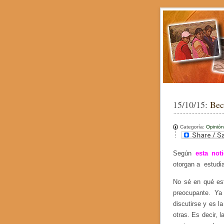
15/10/15:
Bec
Categoría:
Opinión
Según
esta noti
otorgan a estudia
No sé en qué est
preocupante. Ya
discutirse y es l
otras. Es decir, l