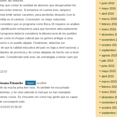
lusión: las reducen.
junio 2016
 hay que contar la cantidad de alumnos que desaprueban los
mayo 2016
sta ciclos enteros. Si tomamos en cuenta esto, tampoco
abril 2016
enta emitir tantas vacantes, para perderlas después (con la
marzo 2016
rdida en el camino). Conclusión: es mejor reducirlas.
febrero 201
, considero que un programa como Beca 18 requiere un análisis
a planificación exhaustivos para que funcione adecuadamente.
enero 2016
 programa debería considerar la idiosincracia de los pueblos
diciembre 2
 así como el choque cultural que se genera al llegar a Lima
noviembre 
serío o un pueblo alejado. Finalmente, deberían ser
octubre 201
de que la calidad educativa del país es baja a nivel nacional, y
septiembre 
udiantes de provincia y de zonas alejadas de hecho van a tener
agosto 201
ades. Considerado todo esto, las estrategias a tomar caen por
julio 2015
junio 2015
mayo 2015
:22:57
abril 2015
marzo 2015
Susana Frisancho
escribió:
Autor
febrero 201
Me da mucha pena leer esto. Yo también he escuchado
enero 2015
historias, y he visto además lo mal que se han manejado
ciertas cosas. Es chocante ver como hay gente que es capaz
diciembre 2
de corromperlo todo.
noviembre 
21/10/15 01:56:20
octubre 201
septiembre 