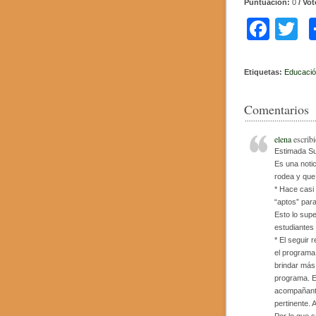
Puntuación:
0
/ Vo
F
T
a
w
c
tt
Etiquetas:
Educació
e
e
Comentarios
b
o
elena
escribi
Estimada S
o
Es una noti
rodea y que
k
* Hace casi
“aptos” para
Esto lo sup
estudiantes
* El seguir 
el programa 
brindar más
programa. E
acompañante
pertinente.