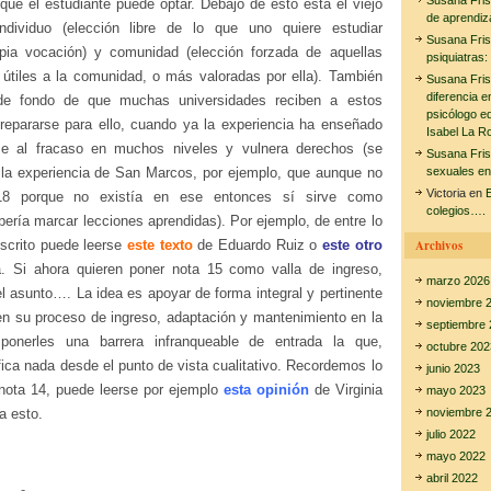
Susana Fri
que el estudiante puede optar. Debajo de esto está el viejo
de aprendiz
individuo (elección libre de lo que uno quiere estudiar
Susana Fri
opia vocación) y com
unidad (elección forzada de aquellas
psiquiatras:
 útiles a la comunidad, o más valoradas por ella). También
Susana Fri
diferencia e
de fondo de que muchas universidades reciben a estos
psicólogo e
prepararse para ello, cuando ya la experiencia ha enseñado
Isabel La R
e al fracaso en muchos niveles y vulnera derechos (se
Susana Fri
 la experiencia de San Marcos, por ejemplo, que aunque no
sexuales en
Victoria
en
E
8 porque no existía en ese entonces sí sirve como
colegios….
ería marcar lecciones aprendidas). Por ejemplo, de entre lo
scrito puede leerse
este texto
de Eduardo Ruiz o
este otro
Archivos
. Si ahora quieren poner nota 15 como valla de ingreso,
marzo 2026
l asunto…. La idea es apoyar de forma integral y pertinente
noviembre 
en su proceso de ingreso, adaptación y mantenimiento en la
septiembre 
 ponerles una barrera infranqueable de entrada la que,
octubre 202
ica nada desde el punto de vista cualitativo. Recordemos lo
junio 2023
nota 14, puede leerse por ejemplo
esta opinión
de Virginia
mayo 2023
a esto.
noviembre 
julio 2022
mayo 2022
abril 2022