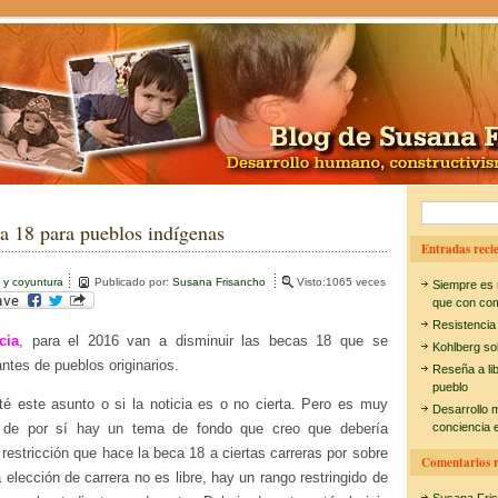
B
a 18 para pueblos indígenas
u
Entradas recie
s
 y coyuntura
Publicado por:
Susana Frisancho
Visto:1065 veces
Siempre es 
c
que con co
Resistencia
a
cia
, para el 2016 van a disminuir las becas 18 que se
Kohlberg so
r
ntes de pueblos originarios.
Reseña a li
pueblo
:
é este asunto o si la noticia es o no cierta. Pero es muy
Desarrollo 
 de por sí hay un tema de fondo que creo que debería
conciencia e
a restricción que hace la beca 18 a ciertas carreras por sobre
Comentarios r
a elección de carrera no es libre, hay un rango restringido de