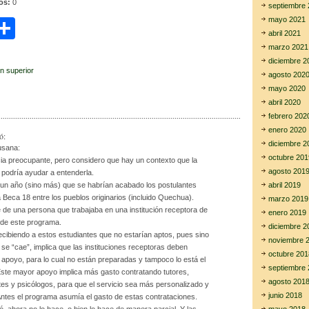
tos:
0
septiembre 
mayo 2021
C
abril 2021
i
o
marzo 2021
diciembre 2
m
n superior
agosto 202
r
p
mayo 2020
abril 2020
ar
febrero 202
enero 2020
tir
ó:
diciembre 2
usana:
octubre 201
cia preocupante, pero considero que hay un contexto que la
agosto 201
 podría ayudar a entenderla.
abril 2019
 un año (sino más) que se habrían acabado los postulantes
 Beca 18 entre los pueblos originarios (incluido Quechua).
marzo 2019
e de una persona que trabajaba en una institución receptora de
enero 2019
 de este programa.
diciembre 2
recibiendo a estos estudiantes que no estarían aptos, pues sino
noviembre 
se “cae”, implica que las instituciones receptoras deben
octubre 201
 apoyo, para lo cual no están preparadas y tampoco lo está el
septiembre 
ste mayor apoyo implica más gasto contratando tutores,
agosto 201
s y psicólogos, para que el servicio sea más personalizado y
junio 2018
 Antes el programa asumía el gasto de estas contrataciones.