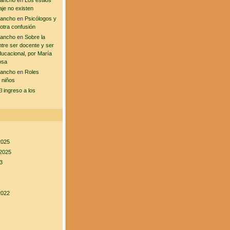
sancho
en
Los estilos
aje no existen
sancho
en
Psicólogos y
 otra confusión
sancho
en
Sobre la
ntre ser docente y ser
ducacional, por María
osa
sancho
en
Roles
 niños
l ingreso a los
2025
2025
3
2022