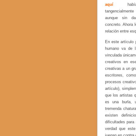
aquí
había
tangencialmente
aunque sin da
concreto. Ahora 
relación entre esq
En este artículo
humano va de l
vinculada únicame
creativos en e
creativas a un gr
escritores, com
procesos creativo
artículo), simpl
que los artistas
es una burla, 
tremenda chatura
existen definic
dificultades para
verdad que este
juegan en contra d