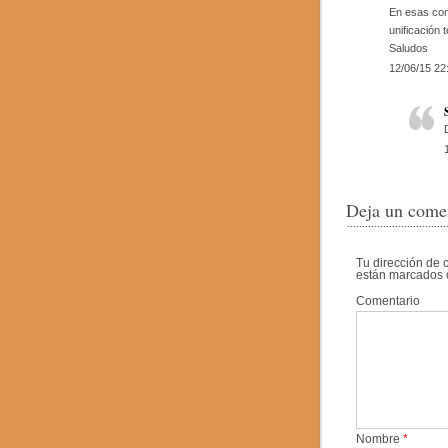
En esas cond
unificación 
Saludos
12/06/15 22
Deja un come
Tu dirección de 
están marcados
Comentario
Nombre
*