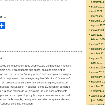
septiembre 
mayo 2021
abril 2021
marzo 2021
tos:
1
diciembre 2
C
agosto 202
mayo 2020
i
o
abril 2020
m
febrero 202
enero 2020
r
p
diciembre 2
ar
octubre 201
ó:
agosto 201
tir
abril 2019
la cita de Wittgenstein (que asemeja a lo afirmado por Vygotski
marzo 2019
l siglo XX). Y preocupante que ahora, en pleno siglo XXI, la
enero 2019
iga con ese perfil por “obra y gracia” de los propios psicólogos.
diciembre 2
do a un punto en que la mayoría quiere “técnicas”, “métodos”,
noviembre 
 sin preocuparse de la teoría ni de los enfoques, con tal de
octubre 201
puestos “resultados”. Y quienes, como tú, hacen un esfuerzo
septiembre 
ir a la base teórica de la Psicología, se ven constantemente
 por los mismos psicólogos y hasta por profesionales que nada
agosto 201
er con la Psicología, pero que no se sabe por qué se sienten
junio 2018
 a hablar de lo que no saben.