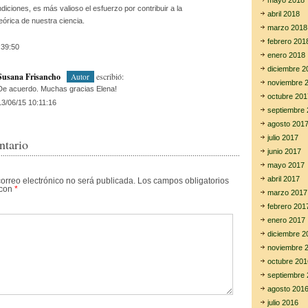
mayo 2018
iciones, es más valioso el esfuerzo por contribuir a la
abril 2018
teórica de nuestra ciencia.
marzo 2018
febrero 201
:39:50
enero 2018
diciembre 2
Susana Frisancho
escribió:
Autor
noviembre 
De acuerdo. Muchas gracias Elena!
octubre 201
13/06/15 10:11:16
septiembre 
agosto 201
julio 2017
ntario
junio 2017
mayo 2017
abril 2017
correo electrónico no será publicada.
Los campos obligatorios
 con
*
marzo 2017
febrero 201
enero 2017
diciembre 2
noviembre 
octubre 201
septiembre 
agosto 201
julio 2016