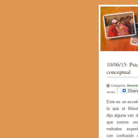
10/06/15:
Psi
conceptual
Categoría:
Genera
veces
Este es un excel
lo que el filóso
dijo alguna vez d
que somos una
métodos experi
con confusión 