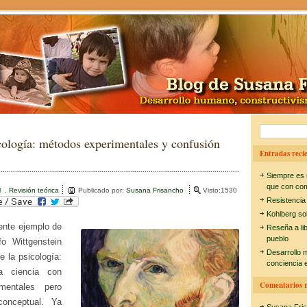
B
cología: métodos experimentales y confusión
u
Entradas recie
s
Siempre es 
c
que con co
l
,
Revisión teórica
Publicado por:
Susana Frisancho
Visto:1530
Resistencia
a
Kohlberg so
r
ente ejemplo de
Reseña a li
pueblo
:
fo Wittgenstein
Desarrollo 
e la psicología:
conciencia e
 ciencia con
Comentarios r
mentales pero
conceptual. Ya