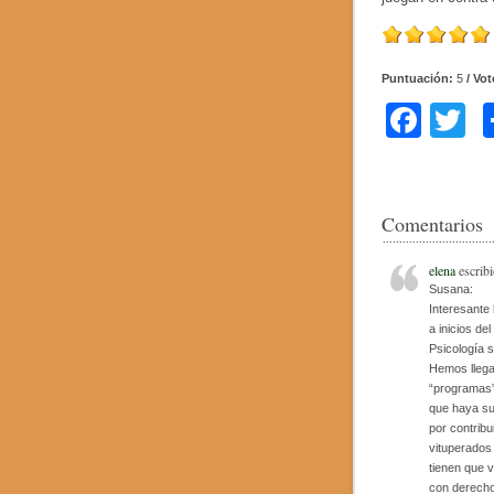
Puntuación:
5
/ Vo
F
T
a
w
c
tt
e
e
Comentarios
b
elena
escribi
o
Susana:
Interesante 
o
a inicios de
Psicología s
k
Hemos llega
“programas”,
que haya su
por contribu
vituperados
tienen que v
con derecho