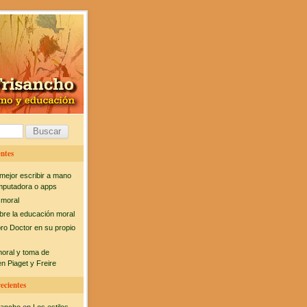
ntes
mejor escribir a mano
mputadora o apps
 moral
bre la educación moral
bro Doctor en su propio
moral y toma de
n Piaget y Freire
ecientes