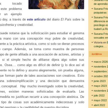
Susana Fri
 tocado
de aprendiz
 este problema
Susana Fri
psiquiatras:
r un ejemplo
Susana Fri
lo doy, a través de
este artículo
del diario
El País
sobre la
diferencia e
uizofrenia y creatividad.
psicólogo e
Isabel La R
 puede notarse que la sofisticación para estudiar el genoma
Susana Fri
sexuales en
a mano con una concepción muy pobre de creatividad,
Victoria
en
E
nte a la práctica artística, como si solo se dieran procesos
colegios….
se campo. Además, se toma como muestra de personas
Archivos
upo de gente afiliada a una asociación de actores, artistas y
o si el simple hecho de afiliarse dijera algo sobre sus
marzo 2026
s. Osea…. como algo es difícil de definir (y lo dice así el
noviembre 
emente no lo defino y asumo alegremente, sin prueba alguna,
septiembre 
 que forman parte de tales asociaciones son creativos. Esto
octubre 202
una sobresimplificación y una decisión que demuestra
junio 2023
 conceptual. Hay mucho investigado sobre la creatividad,
mayo 2023
noviembre 
iones, existen maneras sofisticadas de evaluarla. Las
julio 2022
 medirla no justifican recurrir a una concepción ateórica. De
mayo 2022
 tipo de cosas son académicamente indecorosas y solo
abril 2022
el prestigio y la credibilidad de nuestra disciplina.