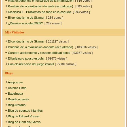
Mala experiencia en el parque de la imaginación
[ 516 votes ]
Pruebas de la evaluación docente (actualizado)
[ 503 votes ]
Disciplina I – Problemas de robo en la escuela
[ 293 votes ]
El conductismo de Skinner
[ 254 votes ]
¿Diseño curricular 2009?
[ 212 votes ]
Más Visitados
El conductismo de Skinner
[ 131127 vistas ]
Pruebas de la evaluación docente (actualizado)
[ 103016 vistas ]
Cerebro adolescente y responsabilidad penal
[ 93167 vistas ]
El bullying o acoso escolar
[ 89676 vistas ]
Una clasificación del juego infantil
[ 77101 vistas ]
Blogs
Antiprensa
Antonio Linde
Babelingua
Bajada a bases
Blog Arellano
Blog de cuentos infantiles
Blog de Eduard Punset
Blog de Gonzalo Gamio