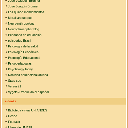
José Joaquein Brunner
Jose Joaquin Brunner
Los quince mandamientos
Moral landscapes
Neuroanthropology
Neurophilosopher blog
Pensando en educación
psicoeduc Brasil
Psicología de la salud
Psicología Económica
Psicología Educacional
Psicopedagogias
Psychology today
Realidad educacional chilena
Stats sos
Versus21
Vygotski traducido al español
e-books
Biblioteca virtual UNIANDES
Desco
Foucault
Libros de UNESP