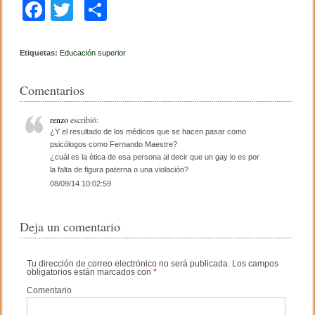
F
T
C
a
wi
o
c
tt
m
Etiquetas:
Educación superior
e
er
p
Comentarios
b
ar
o
tir
renzo
escribió:
¿Y el resultado de los médicos que se hacen pasar como
o
psicólogos como Fernando Maestre?
¿cuál es la ética de esa persona al decir que un gay lo es por
k
la falta de figura paterna o una violación?
08/09/14 10:02:59
Deja un comentario
Tu dirección de correo electrónico no será publicada.
Los campos
obligatorios están marcados con
*
Comentario