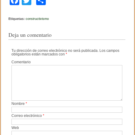
F
T
C
a
wi
o
c
tt
m
Etiquetas:
constructivismo
e
er
p
Deja un comentario
b
ar
o
tir
Tu dirección de correo electrónico no será publicada.
Los campos
obligatorios están marcados con
*
o
Comentario
k
Nombre
*
Correo electrónico
*
Web