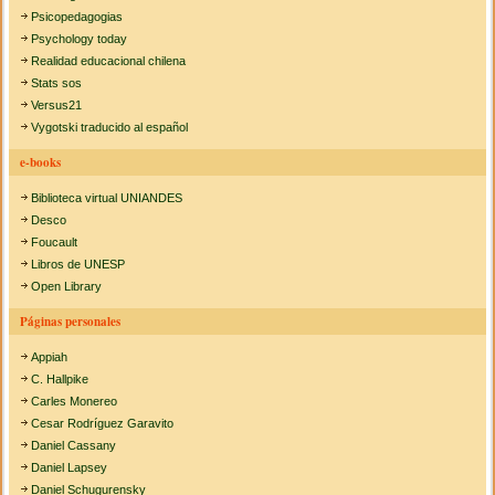
Psicopedagogias
Psychology today
Realidad educacional chilena
Stats sos
Versus21
Vygotski traducido al español
e-books
Biblioteca virtual UNIANDES
Desco
Foucault
Libros de UNESP
Open Library
Páginas personales
Appiah
C. Hallpike
Carles Monereo
Cesar Rodríguez Garavito
Daniel Cassany
Daniel Lapsey
Daniel Schugurensky