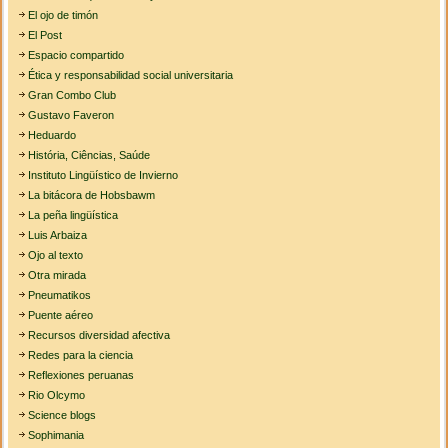
El ojo de timón
El Post
Espacio compartido
Ética y responsabilidad social universitaria
Gran Combo Club
Gustavo Faveron
Heduardo
História, Ciências, Saúde
Instituto Lingüístico de Invierno
La bitácora de Hobsbawm
La peña lingüística
Luis Arbaiza
Ojo al texto
Otra mirada
Pneumatikos
Puente aéreo
Recursos diversidad afectiva
Redes para la ciencia
Reflexiones peruanas
Rio Olcymo
Science blogs
Sophimania