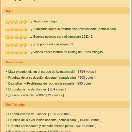
Top 5
Jugar con fuego
Seminario sobre la abstracción reflexionante (actualizado)
Buenas noticias para el semestre 2011- 1
¿Se podrá educar el gusto?
Videos sobre lectura en el blog de Frank Villegas
Más votados
Mala experiencia en el parque de la imaginación
[ 516 votes ]
Pruebas de la evaluación docente (actualizado)
[ 503 votes ]
Disciplina I – Problemas de robo en la escuela
[ 293 votes ]
El conductismo de Skinner
[ 254 votes ]
¿Diseño curricular 2009?
[ 212 votes ]
Más Visitados
El conductismo de Skinner
[ 131126 vistas ]
Pruebas de la evaluación docente (actualizado)
[ 103016 vistas ]
Cerebro adolescente y responsabilidad penal
[ 93166 vistas ]
El bullying o acoso escolar
[ 89676 vistas ]