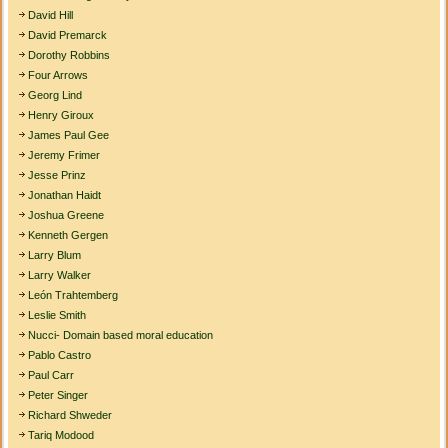
David Hill
David Premarck
Dorothy Robbins
Four Arrows
Georg Lind
Henry Giroux
James Paul Gee
Jeremy Frimer
Jesse Prinz
Jonathan Haidt
Joshua Greene
Kenneth Gergen
Larry Blum
Larry Walker
León Trahtemberg
Leslie Smith
Nucci- Domain based moral education
Pablo Castro
Paul Carr
Peter Singer
Richard Shweder
Tariq Modood