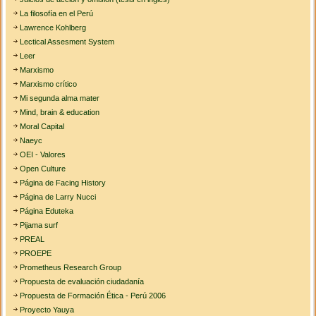
La filosofía en el Perú
Lawrence Kohlberg
Lectical Assesment System
Leer
Marxismo
Marxismo crítico
Mi segunda alma mater
Mind, brain & education
Moral Capital
Naeyc
OEI - Valores
Open Culture
Página de Facing History
Página de Larry Nucci
Página Eduteka
Pijama surf
PREAL
PROEPE
Prometheus Research Group
Propuesta de evaluación ciudadanía
Propuesta de Formación Ética - Perú 2006
Proyecto Yauya