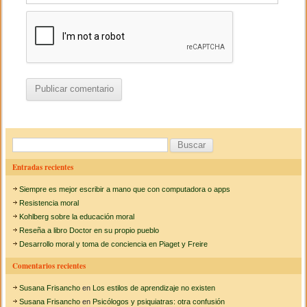
B
u
Entradas recientes
s
Siempre es mejor escribir a mano que con computadora o apps
c
Resistencia moral
a
Kohlberg sobre la educación moral
Reseña a libro Doctor en su propio pueblo
r
Desarrollo moral y toma de conciencia en Piaget y Freire
:
Comentarios recientes
Susana Frisancho
en
Los estilos de aprendizaje no existen
Susana Frisancho
en
Psicólogos y psiquiatras: otra confusión