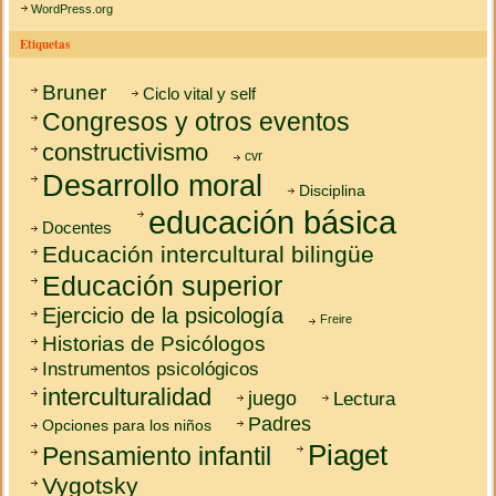
WordPress.org
Etiquetas
Bruner
Ciclo vital y self
Congresos y otros eventos
constructivismo
cvr
Desarrollo moral
Disciplina
educación básica
Docentes
Educación intercultural bilingüe
Educación superior
Ejercicio de la psicología
Freire
Historias de Psicólogos
Instrumentos psicológicos
interculturalidad
juego
Lectura
Padres
Opciones para los niños
Piaget
Pensamiento infantil
Vygotsky