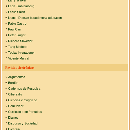
Larry Walker
León Trahtemberg
Leslie Smith
Nucci- Domain based moral education
Pablo Castro
Paul Carr
Peter Singer
Richard Shweder
Tariq Modood
Tobias Krettauener
Vicente Marcal
Revistas electrónicas
Argumentos
Bordón
Cadernos de Pesquisa
Ciberayllu
Ciencias e Cognicao
Comunicar
Curriculo sem fronteiras
Dialnet
Discurso y Sociedad
Diversia