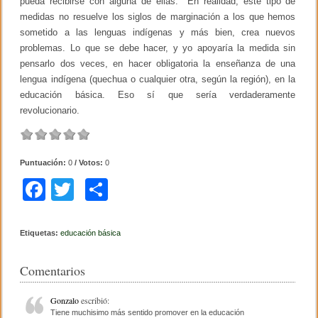
pueda recibirse con alguna de ellas. En realidad, este tipo de
medidas no resuelve los siglos de marginación a los que hemos
sometido a las lenguas indígenas y más bien, crea nuevos
problemas. Lo que se debe hacer, y yo apoyaría la medida sin
pensarlo dos veces, en hacer obligatoria la enseñanza de una
lengua indígena (quechua o cualquier otra, según la región), en la
educación básica. Eso sí que sería verdaderamente
revolucionario.
Puntuación:
0
/ Votos:
0
F
T
C
a
wi
o
c
tt
m
Etiquetas:
educación básica
e
er
p
Comentarios
b
ar
o
tir
Gonzalo
escribió:
Tiene muchisimo más sentido promover en la educación