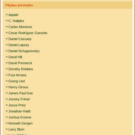
Páginas personales
Appiah
C. Hallpike
Carles Monereo
Cesar Rodríguez Garavito
Daniel Cassany
Daniel Lapsey
Daniel Schugurensky
David Hill
David Premarck
Dorothy Robbins
Four Arrows
Georg Lind
Henry Giroux
James Paul Gee
Jeremy Frimer
Jesse Prinz
Jonathan Haidt
Joshua Greene
Kenneth Gergen
Larry Blum