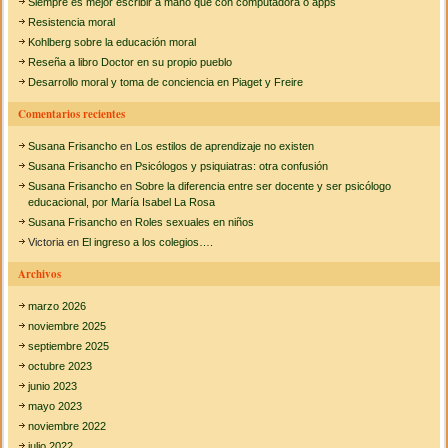
Siempre es mejor escribir a mano que con computadora o apps
c
Resistencia moral
a
Kohlberg sobre la educación moral
Reseña a libro Doctor en su propio pueblo
r
Desarrollo moral y toma de conciencia en Piaget y Freire
:
Comentarios recientes
Susana Frisancho
en
Los estilos de aprendizaje no existen
Susana Frisancho
en
Psicólogos y psiquiatras: otra confusión
Susana Frisancho
en
Sobre la diferencia entre ser docente y ser psicólogo
educacional, por María Isabel La Rosa
Susana Frisancho
en
Roles sexuales en niños
Victoria
en
El ingreso a los colegios….
Archivos
marzo 2026
noviembre 2025
septiembre 2025
octubre 2023
junio 2023
mayo 2023
noviembre 2022
julio 2022