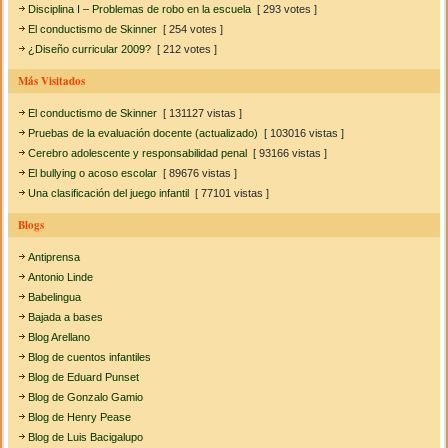
Disciplina I – Problemas de robo en la escuela
[ 293 votes ]
El conductismo de Skinner
[ 254 votes ]
¿Diseño curricular 2009?
[ 212 votes ]
Más Visitados
El conductismo de Skinner
[ 131127 vistas ]
Pruebas de la evaluación docente (actualizado)
[ 103016 vistas ]
Cerebro adolescente y responsabilidad penal
[ 93166 vistas ]
El bullying o acoso escolar
[ 89676 vistas ]
Una clasificación del juego infantil
[ 77101 vistas ]
Blogs
Antiprensa
Antonio Linde
Babelingua
Bajada a bases
Blog Arellano
Blog de cuentos infantiles
Blog de Eduard Punset
Blog de Gonzalo Gamio
Blog de Henry Pease
Blog de Luis Bacigalupo