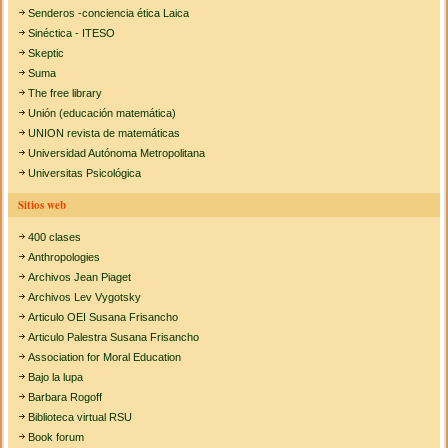
Senderos -conciencia ética Laica
Sinéctica - ITESO
Skeptic
Suma
The free library
Unión (educación matemática)
UNION revista de matemáticas
Universidad Autónoma Metropolitana
Universitas Psicológica
Sitios web
400 clases
Anthropologies
Archivos Jean Piaget
Archivos Lev Vygotsky
Articulo OEI Susana Frisancho
Articulo Palestra Susana Frisancho
Association for Moral Education
Bajo la lupa
Barbara Rogoff
Biblioteca virtual RSU
Book forum