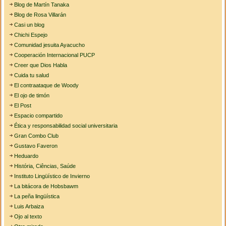
Blog de Martín Tanaka
Blog de Rosa Villarán
Casi un blog
Chichi Espejo
Comunidad jesuita Ayacucho
Cooperación Internacional PUCP
Creer que Dios Habla
Cuida tu salud
El contraataque de Woody
El ojo de timón
El Post
Espacio compartido
Ética y responsabilidad social universitaria
Gran Combo Club
Gustavo Faveron
Heduardo
História, Ciências, Saúde
Instituto Lingüístico de Invierno
La bitácora de Hobsbawm
La peña lingüística
Luis Arbaiza
Ojo al texto