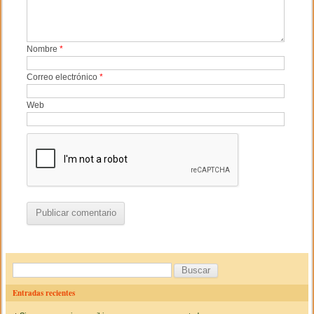
Nombre
*
Correo electrónico
*
Web
B
u
Entradas recientes
s