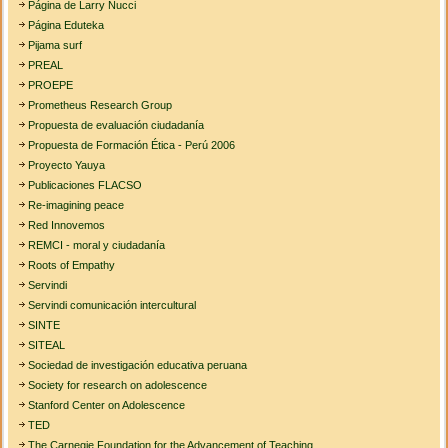
Página de Larry Nucci
Página Eduteka
Pijama surf
PREAL
PROEPE
Prometheus Research Group
Propuesta de evaluación ciudadanía
Propuesta de Formación Ética - Perú 2006
Proyecto Yauya
Publicaciones FLACSO
Re-imagining peace
Red Innovemos
REMCI - moral y ciudadanía
Roots of Empathy
Servindi
Servindi comunicación intercultural
SINTE
SITEAL
Sociedad de investigación educativa peruana
Society for research on adolescence
Stanford Center on Adolescence
TED
The Carnegie Foundation for the Advancement of Teaching