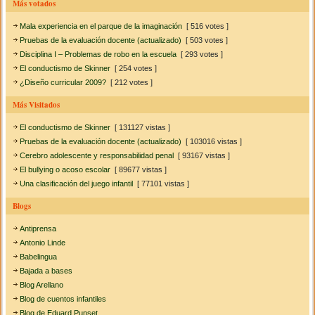
Más votados
Mala experiencia en el parque de la imaginación
[ 516 votes ]
Pruebas de la evaluación docente (actualizado)
[ 503 votes ]
Disciplina I – Problemas de robo en la escuela
[ 293 votes ]
El conductismo de Skinner
[ 254 votes ]
¿Diseño curricular 2009?
[ 212 votes ]
Más Visitados
El conductismo de Skinner
[ 131127 vistas ]
Pruebas de la evaluación docente (actualizado)
[ 103016 vistas ]
Cerebro adolescente y responsabilidad penal
[ 93167 vistas ]
El bullying o acoso escolar
[ 89677 vistas ]
Una clasificación del juego infantil
[ 77101 vistas ]
Blogs
Antiprensa
Antonio Linde
Babelingua
Bajada a bases
Blog Arellano
Blog de cuentos infantiles
Blog de Eduard Punset