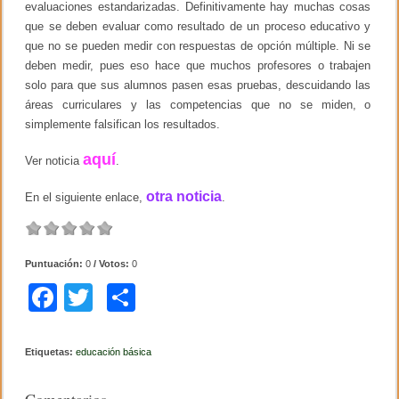
evaluaciones estandarizadas. Definitivamente hay muchas cosas
que se deben evaluar como resultado de un proceso educativo y
que no se pueden medir con respuestas de opción múltiple. Ni se
deben medir, pues eso hace que muchos profesores o trabajen
solo para que sus alumnos pasen esas pruebas, descuidando las
áreas curriculares y las competencias que no se miden, o
simplemente falsifican los resultados.
aquí
Ver noticia
.
otra noticia
En el siguiente enlace,
.
Puntuación:
0
/ Votos:
0
F
T
C
a
wi
o
c
tt
m
Etiquetas:
educación básica
e
er
p