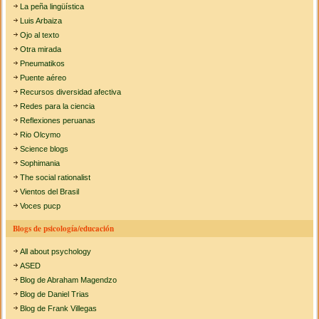
La peña lingüística
Luis Arbaiza
Ojo al texto
Otra mirada
Pneumatikos
Puente aéreo
Recursos diversidad afectiva
Redes para la ciencia
Reflexiones peruanas
Rio Olcymo
Science blogs
Sophimania
The social rationalist
Vientos del Brasil
Voces pucp
Blogs de psicología/educación
All about psychology
ASED
Blog de Abraham Magendzo
Blog de Daniel Trias
Blog de Frank Villegas