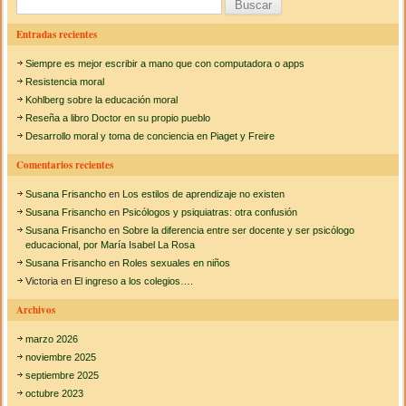
B
u
Entradas recientes
s
Siempre es mejor escribir a mano que con computadora o apps
c
Resistencia moral
a
Kohlberg sobre la educación moral
Reseña a libro Doctor en su propio pueblo
r
Desarrollo moral y toma de conciencia en Piaget y Freire
:
Comentarios recientes
Susana Frisancho
en
Los estilos de aprendizaje no existen
Susana Frisancho
en
Psicólogos y psiquiatras: otra confusión
Susana Frisancho
en
Sobre la diferencia entre ser docente y ser psicólogo
educacional, por María Isabel La Rosa
Susana Frisancho
en
Roles sexuales en niños
Victoria
en
El ingreso a los colegios….
Archivos
marzo 2026
noviembre 2025
septiembre 2025
octubre 2023