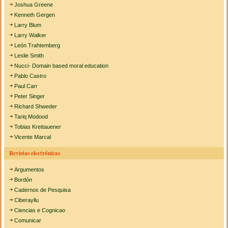
Joshua Greene
Kenneth Gergen
Larry Blum
Larry Walker
León Trahtemberg
Leslie Smith
Nucci- Domain based moral education
Pablo Castro
Paul Carr
Peter Singer
Richard Shweder
Tariq Modood
Tobias Krettauener
Vicente Marcal
Revistas electrónicas
Argumentos
Bordón
Cadernos de Pesquisa
Ciberayllu
Ciencias e Cognicao
Comunicar