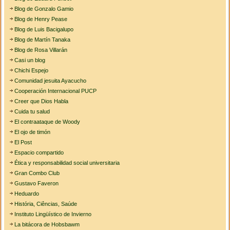
Blog de Gonzalo Gamio
Blog de Henry Pease
Blog de Luis Bacigalupo
Blog de Martín Tanaka
Blog de Rosa Villarán
Casi un blog
Chichi Espejo
Comunidad jesuita Ayacucho
Cooperación Internacional PUCP
Creer que Dios Habla
Cuida tu salud
El contraataque de Woody
El ojo de timón
El Post
Espacio compartido
Ética y responsabilidad social universitaria
Gran Combo Club
Gustavo Faveron
Heduardo
História, Ciências, Saúde
Instituto Lingüístico de Invierno
La bitácora de Hobsbawm