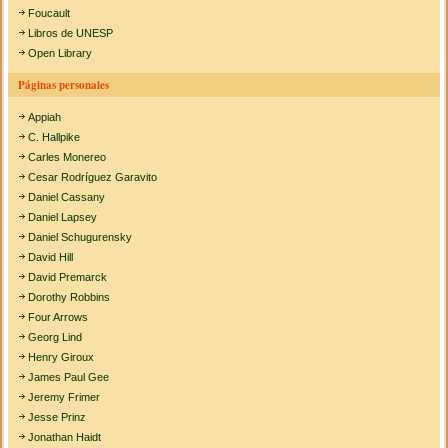
Foucault
Libros de UNESP
Open Library
Páginas personales
Appiah
C. Hallpike
Carles Monereo
Cesar Rodríguez Garavito
Daniel Cassany
Daniel Lapsey
Daniel Schugurensky
David Hill
David Premarck
Dorothy Robbins
Four Arrows
Georg Lind
Henry Giroux
James Paul Gee
Jeremy Frimer
Jesse Prinz
Jonathan Haidt