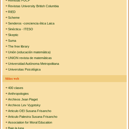
Revistas PUCP
Revistas University British Columbia
RIED
Scheme
Senderos -conciencia ética Laica
Sinéctica - ITESO
Skeptic
Suma
The free library
Unión (educación matemática)
UNION revista de matemáticas
Universidad Autónoma Metropolitana
Universitas Psicológica
Sitios web
400 clases
Anthropologies
Archivos Jean Piaget
Archivos Lev Vygotsky
Articulo OEI Susana Frisancho
Articulo Palestra Susana Frisancho
Association for Moral Education
Bajo la lupa