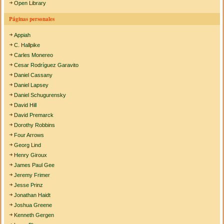
Open Library
Páginas personales
Appiah
C. Hallpike
Carles Monereo
Cesar Rodríguez Garavito
Daniel Cassany
Daniel Lapsey
Daniel Schugurensky
David Hill
David Premarck
Dorothy Robbins
Four Arrows
Georg Lind
Henry Giroux
James Paul Gee
Jeremy Frimer
Jesse Prinz
Jonathan Haidt
Joshua Greene
Kenneth Gergen