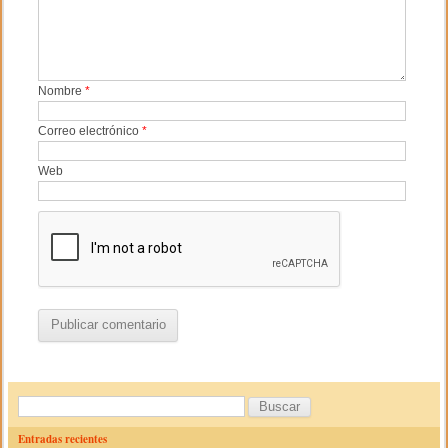
Nombre
*
Correo electrónico
*
Web
B
u
Entradas recientes