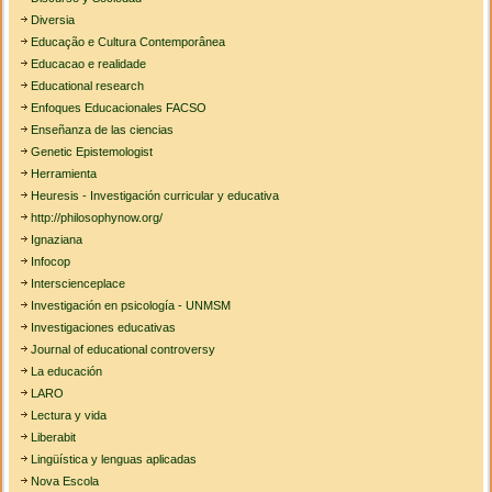
Diversia
Educação e Cultura Contemporânea
Educacao e realidade
Educational research
Enfoques Educacionales FACSO
Enseñanza de las ciencias
Genetic Epistemologist
Herramienta
Heuresis - Investigación curricular y educativa
http://philosophynow.org/
Ignaziana
Infocop
Interscienceplace
Investigación en psicología - UNMSM
Investigaciones educativas
Journal of educational controversy
La educación
LARO
Lectura y vida
Liberabit
Lingüística y lenguas aplicadas
Nova Escola