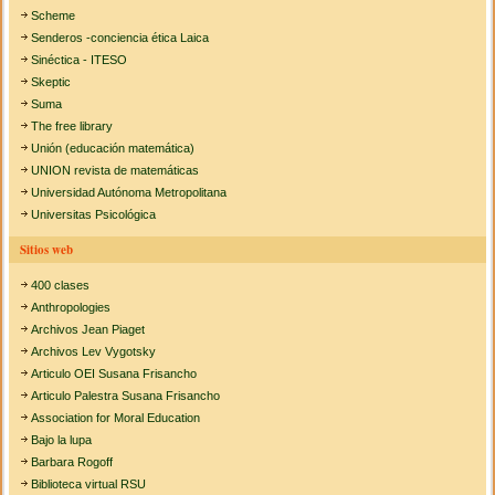
Scheme
Senderos -conciencia ética Laica
Sinéctica - ITESO
Skeptic
Suma
The free library
Unión (educación matemática)
UNION revista de matemáticas
Universidad Autónoma Metropolitana
Universitas Psicológica
Sitios web
400 clases
Anthropologies
Archivos Jean Piaget
Archivos Lev Vygotsky
Articulo OEI Susana Frisancho
Articulo Palestra Susana Frisancho
Association for Moral Education
Bajo la lupa
Barbara Rogoff
Biblioteca virtual RSU