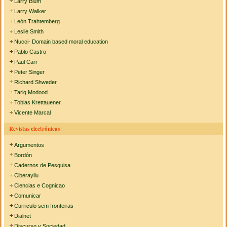
Larry Blum
Larry Walker
León Trahtemberg
Leslie Smith
Nucci- Domain based moral education
Pablo Castro
Paul Carr
Peter Singer
Richard Shweder
Tariq Modood
Tobias Krettauener
Vicente Marcal
Revistas electrónicas
Argumentos
Bordón
Cadernos de Pesquisa
Ciberayllu
Ciencias e Cognicao
Comunicar
Curriculo sem fronteiras
Dialnet
Discurso y Sociedad