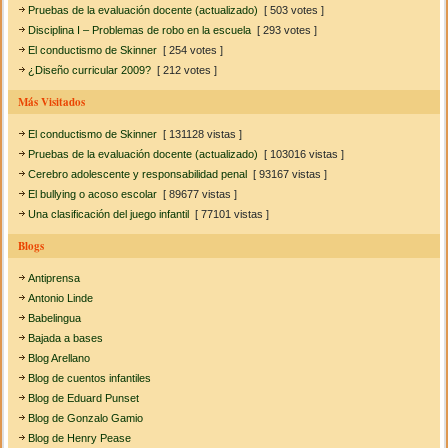
Pruebas de la evaluación docente (actualizado)
[ 503 votes ]
Disciplina I – Problemas de robo en la escuela
[ 293 votes ]
El conductismo de Skinner
[ 254 votes ]
¿Diseño curricular 2009?
[ 212 votes ]
Más Visitados
El conductismo de Skinner
[ 131128 vistas ]
Pruebas de la evaluación docente (actualizado)
[ 103016 vistas ]
Cerebro adolescente y responsabilidad penal
[ 93167 vistas ]
El bullying o acoso escolar
[ 89677 vistas ]
Una clasificación del juego infantil
[ 77101 vistas ]
Blogs
Antiprensa
Antonio Linde
Babelingua
Bajada a bases
Blog Arellano
Blog de cuentos infantiles
Blog de Eduard Punset
Blog de Gonzalo Gamio
Blog de Henry Pease