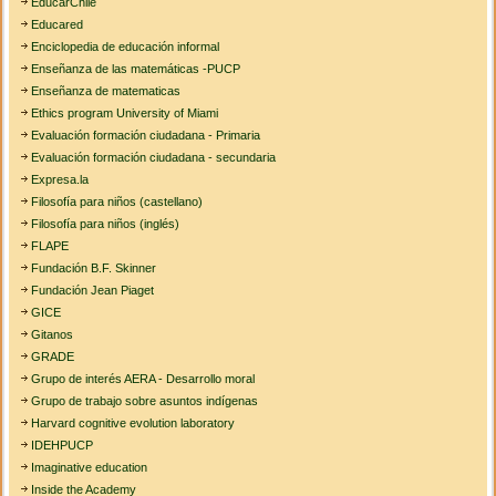
EducarChile
Educared
Enciclopedia de educación informal
Enseñanza de las matemáticas -PUCP
Enseñanza de matematicas
Ethics program University of Miami
Evaluación formación ciudadana - Primaria
Evaluación formación ciudadana - secundaria
Expresa.la
Filosofía para niños (castellano)
Filosofía para niños (inglés)
FLAPE
Fundación B.F. Skinner
Fundación Jean Piaget
GICE
Gitanos
GRADE
Grupo de interés AERA - Desarrollo moral
Grupo de trabajo sobre asuntos indígenas
Harvard cognitive evolution laboratory
IDEHPUCP
Imaginative education
Inside the Academy