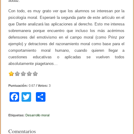
audaz.
Con todo, es muy grato ver que los alumnos se interesan por la
psicología moral. Esperaré la segunda parte de este artículo en el
que Dante analizará las aplicaciones al derecho. Esto me interesa
sobremanera porque encuentro que incluso los más acérrimos
defensores del emotivismo en el campo moral (como Prinz por
ejemplo) y detractores del razonamiento moral como base para el
comportamiento moral humano, cuando quieren llegar a
cuestiones educativas o aplicadas se vuelven todos
absolutamente piagetanos…
Puntuación:
0.67
/ Votos:
3
F
T
C
a
wi
o
c
tt
m
Etiquetas:
Desarrollo moral
e
er
p
Comentarios