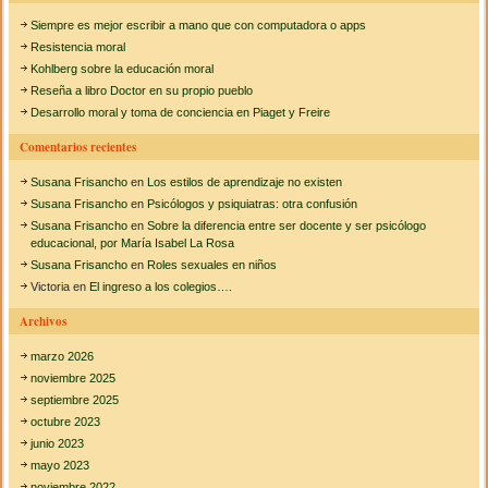
s
Siempre es mejor escribir a mano que con computadora o apps
c
Resistencia moral
a
Kohlberg sobre la educación moral
Reseña a libro Doctor en su propio pueblo
r
Desarrollo moral y toma de conciencia en Piaget y Freire
:
Comentarios recientes
Susana Frisancho
en
Los estilos de aprendizaje no existen
Susana Frisancho
en
Psicólogos y psiquiatras: otra confusión
Susana Frisancho
en
Sobre la diferencia entre ser docente y ser psicólogo
educacional, por María Isabel La Rosa
Susana Frisancho
en
Roles sexuales en niños
Victoria
en
El ingreso a los colegios….
Archivos
marzo 2026
noviembre 2025
septiembre 2025
octubre 2023
junio 2023
mayo 2023
noviembre 2022