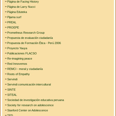
Página de Facing History
Página de Larry Nucci
Página Eduteka
Pijama surf
PREAL
PROEPE
Prometheus Research Group
Propuesta de evaluación ciudadanía
Propuesta de Formación Ética - Perú 2006
Proyecto Yauya
Publicaciones FLACSO
Re-imagining peace
Red Innovemos
REMCI - moral y ciudadanía
Roots of Empathy
Servindi
Servindi comunicación intercultural
SINTE
SITEAL
Sociedad de investigación educativa peruana
Society for research on adolescence
Stanford Center on Adolescence
TED