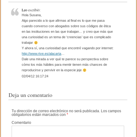
b
ar
o
tir
Leo
escribió:
Hola Susana,
o
Algo parecido a lo que afirmas al final es lo que me pasa
cuando converso con abogados sobre sus códigos de ética
k
en las instituciones en las que trabajan… y creo que más que
una curiosidad es un tema de ‘creencias’ que es complicado
trabajar
Y ahora sí, una curiosidad que encontré vagando por internet:
http://www.rtve.es/alacarta
…
Dale una mirada a ver qué te parece su perspectiva sobre
cómo los más hábiles para mentir tienen más chances de
reproducirse y pervivir en la especie jeje
02/04/12 16:17:24
Deja un comentario
Tu dirección de correo electrónico no será publicada.
Los campos
obligatorios están marcados con
*
Comentario