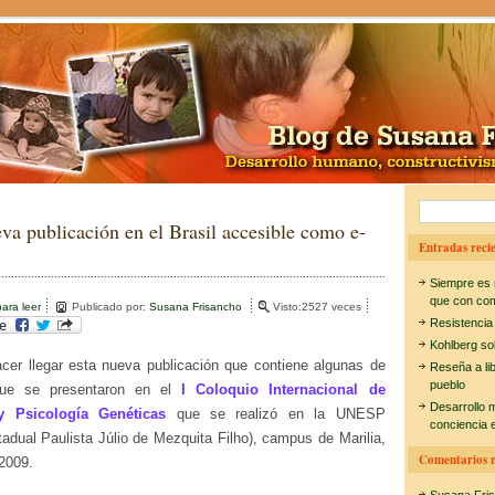
B
va publicación en el Brasil accesible como e-
u
Entradas recie
s
Siempre es 
c
que con co
ara leer
Publicado por:
Susana Frisancho
Visto:2527 veces
Resistencia
a
Kohlberg so
r
er llegar esta nueva publicación que contiene algunas de
Reseña a li
pueblo
:
que se presentaron en el
I Coloquio Internacional de
Desarrollo 
y Psicología Genéticas
que se realizó en la UNESP
conciencia e
adual Paulista Júlio de Mezquita Filho), campus de Marilia,
Comentarios r
2009.