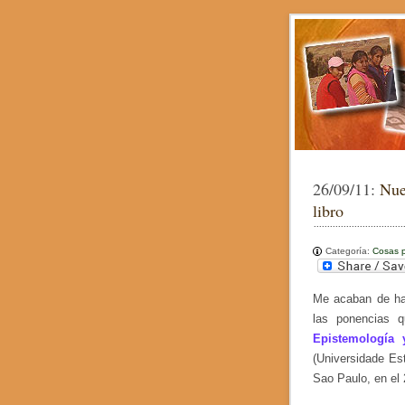
26/09/11:
Nue
libro
Categoría:
Cosas p
Me acaban de hac
las ponencias 
Epistemología 
(Universidade Est
Sao Paulo, en el 