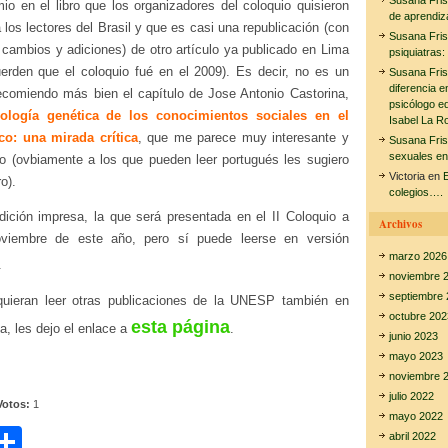
Susana Fri
io en el libro que los organizadores del coloquio quisieron
de aprendiz
 los lectores del Brasil y que es casi una republicación (con
Susana Fri
cambios y adiciones) de otro artículo ya publicado en Lima
psiquiatras:
erden que el coloquio fué en el 2009). Es decir, no es un
Susana Fri
diferencia e
ecomiendo más bien el capítulo de Jose Antonio Castorina,
psicólogo e
ología genética de los conocimientos sociales en el
Isabel La R
co: una mirada crítica
, que me parece muy interesante y
Susana Fri
sexuales en
no (ovbiamente a los que pueden leer portugués les sugiero
Victoria
en
E
ro).
colegios….
dición impresa, la que será presentada en el II Coloquio a
Archivos
oviembre de este año, pero sí puede leerse en versión
marzo 2026
.
noviembre 
septiembre 
quieran leer otras publicaciones de la UNESP también en
octubre 202
esta página
ca, les dejo el enlace a
.
junio 2023
mayo 2023
noviembre 
julio 2022
Votos:
1
mayo 2022
C
abril 2022