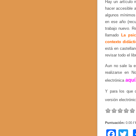
Hay un artículo m
hacer accesible a
algunos mínimos 
en ese año (recu
trabajo nuevo. R
llamado
La psic
contexto didácti
está en castella
revisar todo el lib
Aun no sale la e
realizarse en N
aquí
electrónica
Y para los que 
versión electróni
Puntuación:
0.00
/ 
F
T