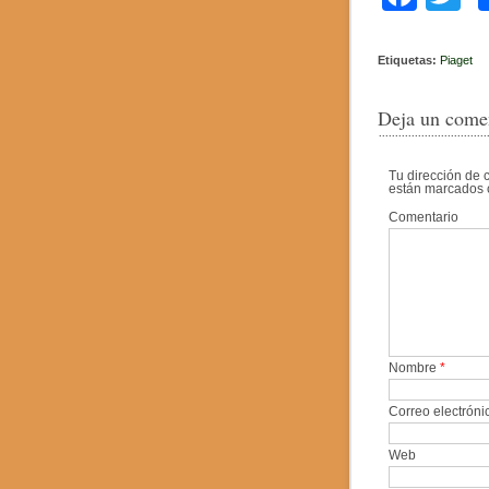
a
w
c
tt
Etiquetas:
Piaget
e
e
Deja un come
b
o
Tu dirección de 
están marcados
o
Comentario
k
Nombre
*
Correo electrón
Web