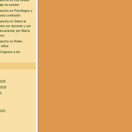
sancho
en
Los estilos
aje no existen
sancho
en
Psicólogos y
 otra confusión
sancho
en
Sobre la
ntre ser docente y ser
ducacional, por María
osa
sancho
en
Roles
 niños
l ingreso a los
2025
2025
3
2022