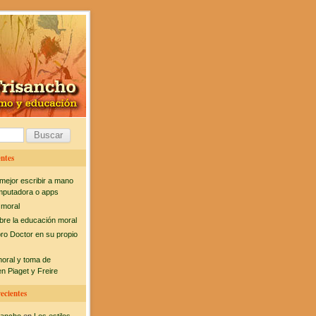
ntes
mejor escribir a mano
mputadora o apps
 moral
bre la educación moral
bro Doctor en su propio
moral y toma de
n Piaget y Freire
ecientes