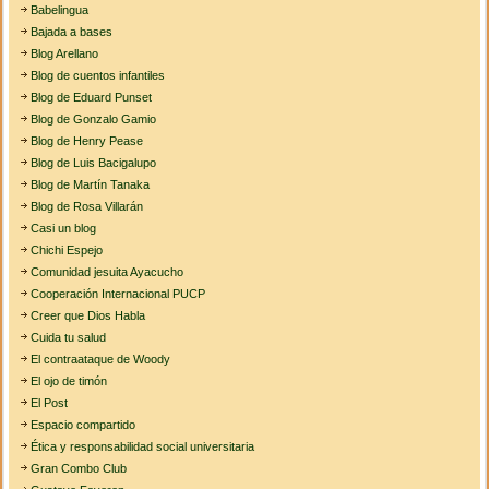
Babelingua
Bajada a bases
Blog Arellano
Blog de cuentos infantiles
Blog de Eduard Punset
Blog de Gonzalo Gamio
Blog de Henry Pease
Blog de Luis Bacigalupo
Blog de Martín Tanaka
Blog de Rosa Villarán
Casi un blog
Chichi Espejo
Comunidad jesuita Ayacucho
Cooperación Internacional PUCP
Creer que Dios Habla
Cuida tu salud
El contraataque de Woody
El ojo de timón
El Post
Espacio compartido
Ética y responsabilidad social universitaria
Gran Combo Club