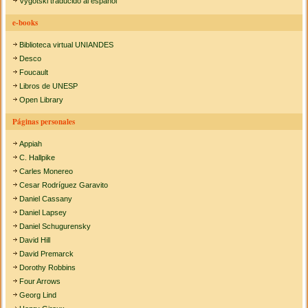
Vygotski traducido al español
e-books
Biblioteca virtual UNIANDES
Desco
Foucault
Libros de UNESP
Open Library
Páginas personales
Appiah
C. Hallpike
Carles Monereo
Cesar Rodríguez Garavito
Daniel Cassany
Daniel Lapsey
Daniel Schugurensky
David Hill
David Premarck
Dorothy Robbins
Four Arrows
Georg Lind