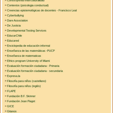
Construyendo interculturalidad
Contextos (psicologia conductual)
Creencias epistemológicas de docentes - Francisco Leal
Cyberbullying
Dare Association
De Justicia
Developmental Testing Services
EducarChile
Educared
Enciclopedia de educación informal
Enseñanza de las matemáticas -PUCP
Enseñanza de matematicas
Ethics program University of Miami
Evaluación formación ciudadana - Primaria
Evaluación formación ciudadana - secundaria
Expresa.la
Filosofía para niños (castellano)
Filosofía para niños (inglés)
FLAPE
Fundación B.F. Skinner
Fundación Jean Piaget
GICE
Gitanos