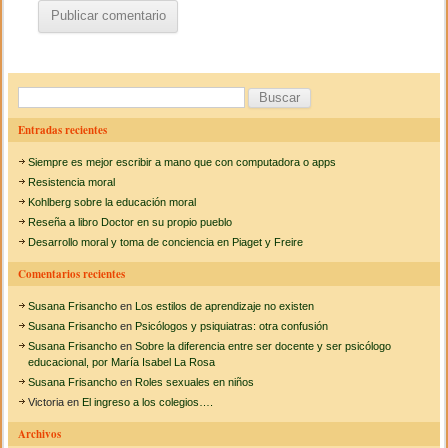
B
u
Entradas recientes
s
Siempre es mejor escribir a mano que con computadora o apps
c
Resistencia moral
a
Kohlberg sobre la educación moral
Reseña a libro Doctor en su propio pueblo
r
Desarrollo moral y toma de conciencia en Piaget y Freire
:
Comentarios recientes
Susana Frisancho
en
Los estilos de aprendizaje no existen
Susana Frisancho
en
Psicólogos y psiquiatras: otra confusión
Susana Frisancho
en
Sobre la diferencia entre ser docente y ser psicólogo
educacional, por María Isabel La Rosa
Susana Frisancho
en
Roles sexuales en niños
Victoria
en
El ingreso a los colegios….
Archivos