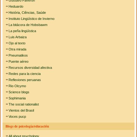
Gustavo Faveron
Heduardo
História, Ciências, Saúde
Instituto Lingüístico de Invierno
La bitácora de Hobsbawm
La peña lingüística
Luis Arbaiza
Ojo al texto
Otra mirada
Pneumatikos
Puente aéreo
Recursos diversidad afectiva
Redes para la ciencia
Reflexiones peruanas
Rio Olcymo
Science blogs
Sophimania
The social rationalist
Vientos del Brasil
Voces pucp
Blogs de psicología/educación
All about psychology