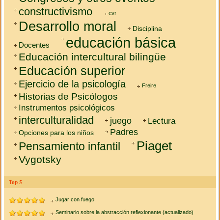
constructivismo
cvr
Desarrollo moral
Disciplina
educación básica
Docentes
Educación intercultural bilingüe
Educación superior
Ejercicio de la psicología
Freire
Historias de Psicólogos
Instrumentos psicológicos
interculturalidad
juego
Lectura
Padres
Opciones para los niños
Piaget
Pensamiento infantil
Vygotsky
Top 5
Jugar con fuego
Seminario sobre la abstracción reflexionante (actualizado)