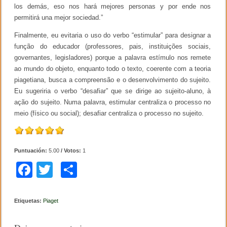
los demás, eso nos hará mejores personas y por ende nos
permitirá una mejor sociedad.”
Finalmente, eu evitaria o uso do verbo “estimular” para designar a
função do educador (professores, pais, instituições sociais,
governantes, legisladores) porque a palavra estímulo nos remete
ao mundo do objeto, enquanto todo o texto, coerente com a teoria
piagetiana, busca a compreensão e o desenvolvimento do sujeito.
Eu sugeriria o verbo “desafiar” que se dirige ao sujeito-aluno, à
ação do sujeito. Numa palavra, estimular centraliza o processo no
meio (físico ou social); desafiar centraliza o processo no sujeito.
Puntuación:
5.00
/ Votos:
1
F
T
C
a
wi
o
c
tt
m
Etiquetas:
Piaget
e
er
p