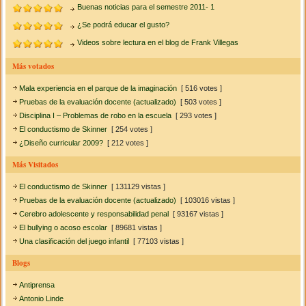
Buenas noticias para el semestre 2011- 1
¿Se podrá educar el gusto?
Videos sobre lectura en el blog de Frank Villegas
Más votados
Mala experiencia en el parque de la imaginación
[ 516 votes ]
Pruebas de la evaluación docente (actualizado)
[ 503 votes ]
Disciplina I – Problemas de robo en la escuela
[ 293 votes ]
El conductismo de Skinner
[ 254 votes ]
¿Diseño curricular 2009?
[ 212 votes ]
Más Visitados
El conductismo de Skinner
[ 131129 vistas ]
Pruebas de la evaluación docente (actualizado)
[ 103016 vistas ]
Cerebro adolescente y responsabilidad penal
[ 93167 vistas ]
El bullying o acoso escolar
[ 89681 vistas ]
Una clasificación del juego infantil
[ 77103 vistas ]
Blogs
Antiprensa
Antonio Linde