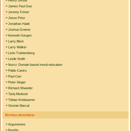
Henry Giroux
James Paul Gee
Jeremy Frimer
Jesse Prinz
Jonathan Haidt
Joshua Greene
Kenneth Gergen
Larry Blum
Larry Walker
León Trahtemberg
Leslie Smith
Nucci- Domain based moral education
Pablo Castro
Paul Carr
Peter Singer
Richard Shweder
Tariq Modood
Tobias Krettauener
Vicente Marcal
Revistas electrónicas
Argumentos
Bordón