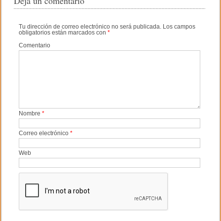
Deja un comentario
b
ar
o
tir
Tu dirección de correo electrónico no será publicada.
Los campos
obligatorios están marcados con
*
o
Comentario
k
Nombre
*
Correo electrónico
*
Web