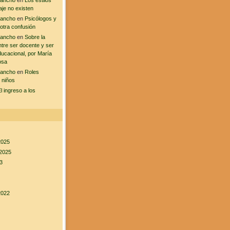
sancho
en
Los estilos
aje no existen
sancho
en
Psicólogos y
 otra confusión
sancho
en
Sobre la
ntre ser docente y ser
ducacional, por María
osa
sancho
en
Roles
 niños
l ingreso a los
2025
2025
3
2022