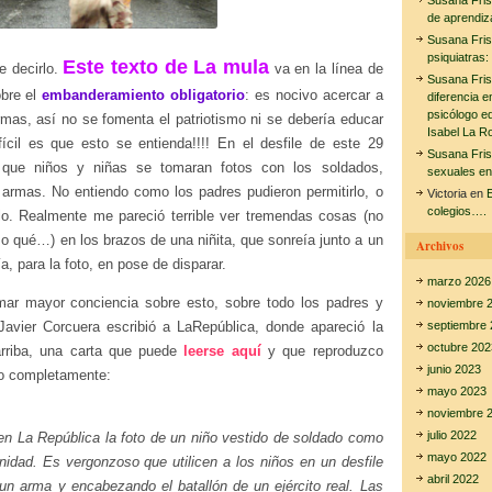
Susana Fri
de aprendiz
Susana Fri
psiquiatras:
Este texto de La mula
e decirlo.
va en la línea de
Susana Fri
obre el
embanderamiento obligatorio
: es nocivo acercar a
diferencia e
psicólogo e
rmas, así no se fomenta el patriotismo ni se debería educar
Isabel La R
fícil es que esto se entienda!!!! En el desfile de este 29
Susana Fri
 que niños y niñas se tomaran fotos con los soldados,
sexuales en
armas. No entiendo como los padres pudieron permitirlo, o
Victoria
en
E
colegios….
rlo. Realmente me pareció terrible ver tremendas cosas (no
s o qué…) en los brazos de una niñita, que sonreía junto a un
Archivos
a, para la foto, en pose de disparar.
marzo 2026
ar mayor conciencia sobre esto, sobre todo los padres y
noviembre 
Javier Corcuera escribió a LaRepública, donde apareció la
septiembre 
octubre 202
arriba, una carta que puede
leerse aquí
y que reproduzco
junio 2023
bo completamente:
mayo 2023
noviembre 
julio 2022
en La República la foto de un niño vestido de soldado como
mayo 2022
nidad. Es vergonzoso que utilicen a los niños en un desfile
abril 2022
 un arma y encabezando el batallón de un ejército real. Las