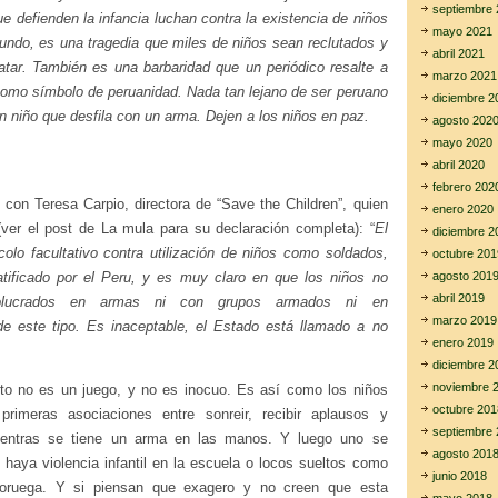
septiembre 
e defienden la infancia luchan contra la existencia de niños
mayo 2021
undo, es una tragedia que miles de niños sean reclutados y
abril 2021
tar. También es una barbaridad que un periódico resalte a
marzo 2021
como símbolo de peruanidad. Nada tan lejano de ser peruano
diciembre 2
 niño que desfila con un arma. Dejen a los niños en paz.
agosto 202
mayo 2020
abril 2020
febrero 202
 con Teresa Carpio, directora de “Save the Children”, quien
enero 2020
 (ver el post de La mula para su declaración completa): “
El
diciembre 2
ocolo facultativo contra utilización de niños como soldados,
octubre 201
atificado por el Peru, y es muy claro en que los niños no
agosto 201
abril 2019
olucrados en armas ni con grupos armados ni en
marzo 2019
e este tipo. Es inaceptable, el Estado está llamado a no
enero 2019
diciembre 2
noviembre 
to no es un juego, y no es inocuo. Es así como los niños
octubre 201
primeras asociaciones entre sonreir, recibir aplausos y
septiembre 
mientras se tiene un arma en las manos. Y luego uno se
agosto 201
 haya violencia infantil en la escuela o locos sueltos como
junio 2018
oruega. Y si piensan que exagero y no creen que esta