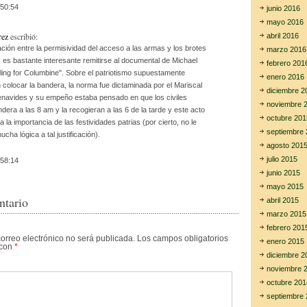
:50:54
junio 2016
mayo 2016
rez
escribió:
abril 2016
ación entre la permisividad del acceso a las armas y los brotes
marzo 2016
, es bastante interesante remitirse al documental de Michael
febrero 201
ing for Columbine". Sobre el patriotismo supuestamente
enero 2016
 colocar la bandera, la norma fue dictaminada por el Mariscal
diciembre 2
navides y su empeño estaba pensado en que los civiles
noviembre 
ndera a las 8 am y la recogieran a las 6 de la tarde y este acto
octubre 201
a la importancia de las festividades patrias (por cierto, no le
septiembre 
cha lógica a tal justificación).
agosto 201
julio 2015
:58:14
junio 2015
mayo 2015
ntario
abril 2015
marzo 2015
febrero 201
correo electrónico no será publicada.
Los campos obligatorios
enero 2015
 con
*
diciembre 2
noviembre 
octubre 201
septiembre 