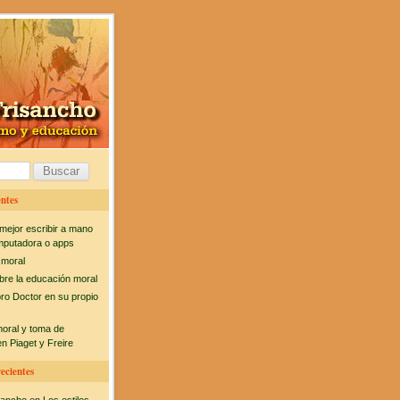
ntes
mejor escribir a mano
mputadora o apps
 moral
bre la educación moral
bro Doctor en su propio
moral y toma de
n Piaget y Freire
ecientes