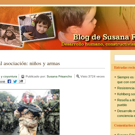
B
al asociación: niños y armas
u
Entradas recie
s
 y coyuntura
Publicado por:
Susana Frisancho
Visto:3724 veces
Siempre es 
c
que con co
Resistencia
a
Kohlberg so
r
Reseña a li
pueblo
:
Desarrollo 
conciencia e
Comentarios r