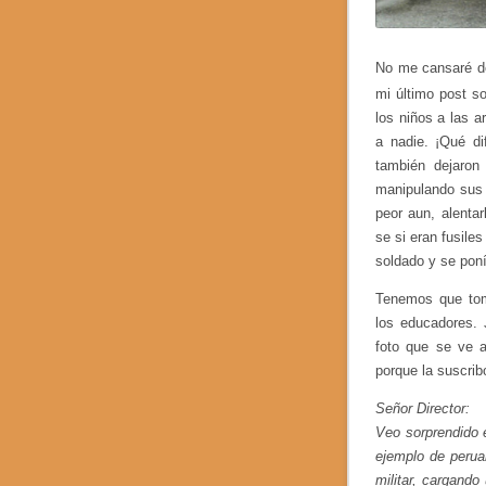
No me cansaré d
mi último post s
los niños a las a
a nadie. ¡Qué di
también dejaron
manipulando sus 
peor aun, alenta
se si eran fusile
soldado y se poní
Tenemos que tom
los educadores. 
foto que se ve 
porque la suscri
Señor Director:
Veo sorprendido 
ejemplo de perua
militar, cargando