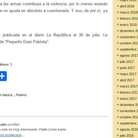
mayo 2018
a las armas contribuye a la violencia, por lo menos estarán
abril 2018
e no ayuda en absoluto a cuestionarla. Y eso, de por sí, ya
marzo 2018
febrero 201
enero 2018
diciembre 2
é publicada en el diario La República el 30 de julio. Le
noviembre 
o de “Pequeño Gran Patriota”.
octubre 201
septiembre 
agosto 201
julio 2017
Votos:
3
junio 2017
C
mayo 2017
abril 2017
i
o
marzo 2017
m
febrero 201
n básica
,
Padres
enero 2017
r
p
diciembre 2
noviembre 
ar
octubre 201
tir
septiembre 
kanto
escribió:
agosto 201
 web es muy interesante. Pablo Lores kanto
tve.es/alacarta
…
julio 2016