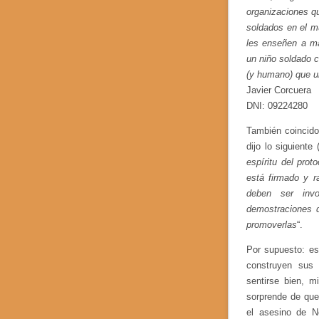
organizaciones qu
soldados en el m
les enseñen a ma
un niño soldado 
(y humano) que un
Javier Corcuera
DNI: 09224280
También coincido
dijo lo siguiente
espíritu del prot
está firmado y r
deben ser inv
demostraciones d
promoverlas
“.
Por supuesto: es
construyen sus 
sentirse bien, 
sorprende de que
el asesino de N