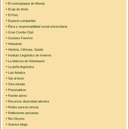
El contraataque de Woody
El ojo de timón
El Post
Espacio compartido
Ética y responsabilidad social universitaria
Gran Combo Club
Gustavo Faveron
Heduardo
História, Ciências, Saúde
Instituto Lingüístico de Invierno
La bitácora de Hobsbawm
La peña lingüística
Luis Arbaiza
Ojo al texto
Otra mirada
Pneumatikos
Puente aéreo
Recursos diversidad afectiva
Redes para la ciencia
Reflexiones peruanas
Rio Olcymo
Science blogs