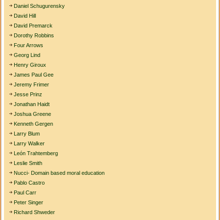
Daniel Schugurensky
David Hill
David Premarck
Dorothy Robbins
Four Arrows
Georg Lind
Henry Giroux
James Paul Gee
Jeremy Frimer
Jesse Prinz
Jonathan Haidt
Joshua Greene
Kenneth Gergen
Larry Blum
Larry Walker
León Trahtemberg
Leslie Smith
Nucci- Domain based moral education
Pablo Castro
Paul Carr
Peter Singer
Richard Shweder