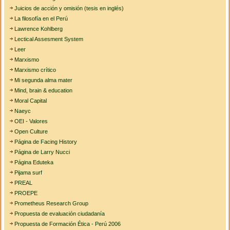
Juicios de acción y omisión (tesis en inglés)
La filosofía en el Perú
Lawrence Kohlberg
Lectical Assesment System
Leer
Marxismo
Marxismo crítico
Mi segunda alma mater
Mind, brain & education
Moral Capital
Naeyc
OEI - Valores
Open Culture
Página de Facing History
Página de Larry Nucci
Página Eduteka
Pijama surf
PREAL
PROEPE
Prometheus Research Group
Propuesta de evaluación ciudadanía
Propuesta de Formación Ética - Perú 2006