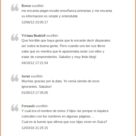
o
tir
flower
escribió:
me encanta piaget esudio enseñanza primarias y me encanta
o
su informacion es simple y entenduble
12/06/12 23:00:17
k
Viviana Beatriz8
escribió:
Que horrible que haya gente que le encante decir disparates
así sobre la buena gente. Pero cuando uno lee sus libros
sabe que es mentira que le apasionaba estar con ellos y
tratar de comprenderlos. Saludos y muy lindo blog!
04/10/12 17:21:54
Javier
escribió:
Muchas gracias por la data. Yo venía siendo de esos
ignorantes. Saludos!
01/05/13 17:35:05
Fernando
escribió:
Y cual era el nombre de estos 3 hijos /as porque ni siquiera
coinciden con los nombres en algunas páginas….
Cual es la fuente que afirma que sus hijas viven en Suiza?
12/03/16 21:25:15