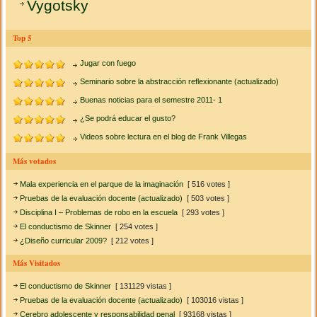
Vygotsky
Top 5
Jugar con fuego
Seminario sobre la abstracción reflexionante (actualizado)
Buenas noticias para el semestre 2011- 1
¿Se podrá educar el gusto?
Videos sobre lectura en el blog de Frank Villegas
Más votados
Mala experiencia en el parque de la imaginación
[ 516 votes ]
Pruebas de la evaluación docente (actualizado)
[ 503 votes ]
Disciplina I – Problemas de robo en la escuela
[ 293 votes ]
El conductismo de Skinner
[ 254 votes ]
¿Diseño curricular 2009?
[ 212 votes ]
Más Visitados
El conductismo de Skinner
[ 131129 vistas ]
Pruebas de la evaluación docente (actualizado)
[ 103016 vistas ]
Cerebro adolescente y responsabilidad penal
[ 93168 vistas ]