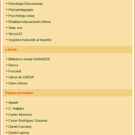
Psicología Educacional
Psicopedagogias
Psychology today
Realidad educacional chilena
Stats sos
Versus21
Vygotski traducido al español
e-books
Biblioteca virtual UNIANDES
Desco
Foucault
Libros de UNESP
Open Library
Páginas personales
Appiah
C. Hallpike
Carles Monereo
Cesar Rodríguez Garavito
Daniel Cassany
Daniel Lapsey