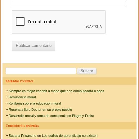
B
u
Entradas recientes
s
Siempre es mejor escribir a mano que con computadora o apps
c
Resistencia moral
a
Kohlberg sobre la educación moral
Reseña a libro Doctor en su propio pueblo
r
Desarrollo moral y toma de conciencia en Piaget y Freire
:
Comentarios recientes
Susana Frisancho
en
Los estilos de aprendizaje no existen