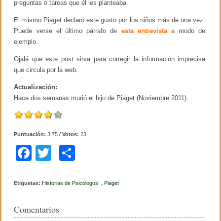
preguntas o tareas que él les planteaba.
El mismo Piaget declaró este gusto por los niños más de una vez.
Puede verse el último párrafo de
esta entrevista
a modo de
ejemplo.
Ojalá que este post sirva para corregir la información imprecisa
que circula por la web.
Actualización:
Hace dos semanas murió el hijo de Piaget (Noviembre 2011).
Puntuación:
3.75
/ Votos:
23
F
T
C
a
wi
o
c
tt
m
Etiquetas:
Historias de Psicólogos
,
Piaget
e
er
p
Comentarios
b
ar