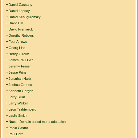
Daniel Cassany
Daniel Lapsey
Daniel Schugurensky
David Hill
David Premarck
Dorothy Robbins
Four Arrows
Georg Lind
Henry Giroux
James Paul Gee
Jeremy Frimer
Jesse Prinz
Jonathan Haidt
Joshua Greene
Kenneth Gergen
Larry Blum
Larry Walker
León Trahtemberg
Leslie Smith
Nucci- Domain based moral education
Pablo Castro
Paul Carr