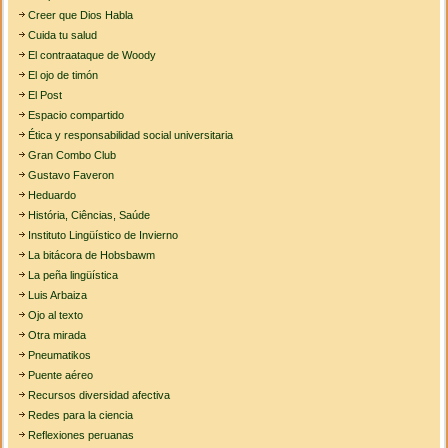
Creer que Dios Habla
Cuida tu salud
El contraataque de Woody
El ojo de timón
El Post
Espacio compartido
Ética y responsabilidad social universitaria
Gran Combo Club
Gustavo Faveron
Heduardo
História, Ciências, Saúde
Instituto Lingüístico de Invierno
La bitácora de Hobsbawm
La peña lingüística
Luis Arbaiza
Ojo al texto
Otra mirada
Pneumatikos
Puente aéreo
Recursos diversidad afectiva
Redes para la ciencia
Reflexiones peruanas