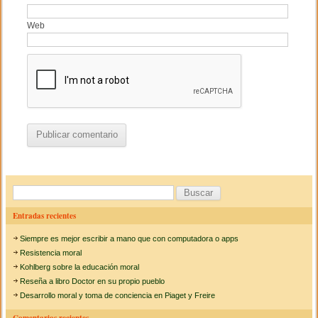
Web
B
u
Entradas recientes
s
Siempre es mejor escribir a mano que con computadora o apps
c
Resistencia moral
a
Kohlberg sobre la educación moral
Reseña a libro Doctor en su propio pueblo
r
Desarrollo moral y toma de conciencia en Piaget y Freire
: