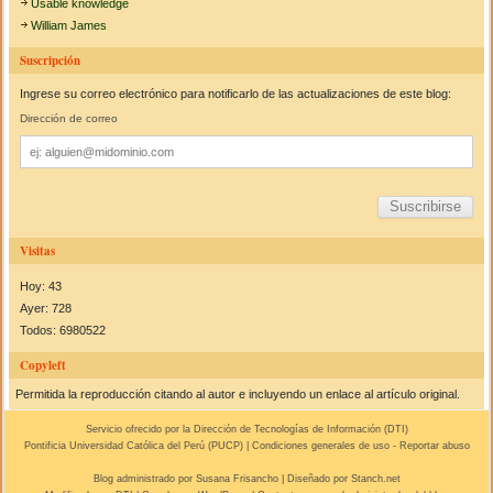
Usable knowledge
William James
Suscripción
Ingrese su correo electrónico para notificarlo de las actualizaciones de este blog:
Dirección de correo
Dirección
de
correo
Visitas
Hoy: 43
Ayer: 728
Todos: 6980522
Copyleft
Permitida la reproducción citando al autor e incluyendo un enlace al artículo original.
Servicio ofrecido por la Dirección de Tecnologías de Información (
DTI
)
Pontificia Universidad Católica del Perú (
PUCP
) |
Condiciones generales de uso
-
Reportar abuso
Blog administrado por
Susana Frisancho
| Diseñado por Stanch.net