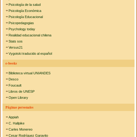
Psicología de la salud
Psicología Económica
Psicología Educacional
Psicopedagogias
Psychology today
Realidad educacional chilena
Stats sos
Versus21
Vygotski traducido al español
e-books
Biblioteca virtual UNIANDES
Desco
Foucault
Libros de UNESP
Open Library
Páginas personales
Appiah
C. Hallpike
Carles Monereo
Cesar Rodríguez Garavito