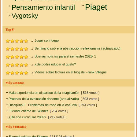
Piaget
Pensamiento infantil
Vygotsky
Top 5
Jugar con fuego
Seminario sobre la abstracción reflexionante (actualizado)
Buenas noticias para el semestre 2011- 1
¿Se podrá educar el gusto?
Videos sobre lectura en el blog de Frank Villegas
Más votados
Mala experiencia en el parque de la imaginación
[ 516 votes ]
Pruebas de la evaluación docente (actualizado)
[ 503 votes ]
Disciplina I – Problemas de robo en la escuela
[ 293 votes ]
El conductismo de Skinner
[ 254 votes ]
¿Diseño curricular 2009?
[ 212 votes ]
Más Visitados
El conductismo de Skinner
[ 131126 vistas ]