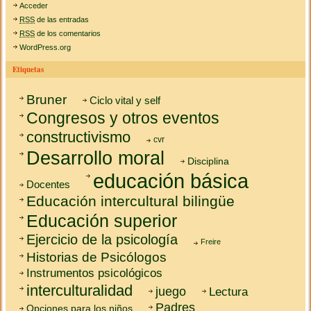
Acceder
RSS
de las entradas
RSS
de los comentarios
WordPress.org
Etiquetas
Bruner
Ciclo vital y self
Congresos y otros eventos
constructivismo
cvr
Desarrollo moral
Disciplina
educación básica
Docentes
Educación intercultural bilingüe
Educación superior
Ejercicio de la psicología
Freire
Historias de Psicólogos
Instrumentos psicológicos
interculturalidad
juego
Lectura
Padres
Opciones para los niños