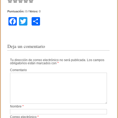
Puntuación:
0
/ Votos:
0
F
T
C
a
wi
o
c
tt
m
e
er
p
Deja un comentario
b
ar
Tu dirección de correo electrónico no será publicada.
Los campos
o
tir
obligatorios están marcados con
*
o
Comentario
k
Nombre
*
Correo electrónico
*