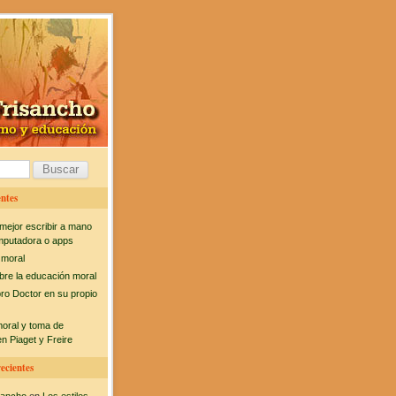
ntes
mejor escribir a mano
mputadora o apps
 moral
bre la educación moral
bro Doctor en su propio
moral y toma de
n Piaget y Freire
ecientes