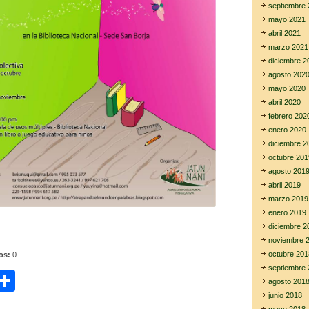
septiembre 
mayo 2021
abril 2021
marzo 2021
diciembre 2
agosto 202
mayo 2020
abril 2020
febrero 202
enero 2020
diciembre 2
octubre 201
agosto 201
abril 2019
marzo 2019
enero 2019
diciembre 2
noviembre 
octubre 201
tos:
0
septiembre 
C
agosto 201
i
o
junio 2018