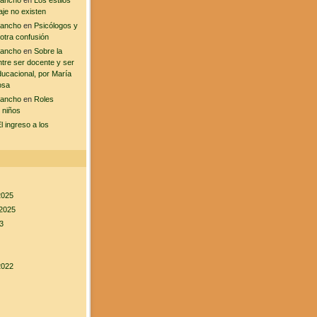
sancho
en
Los estilos
aje no existen
sancho
en
Psicólogos y
 otra confusión
sancho
en
Sobre la
ntre ser docente y ser
ducacional, por María
osa
sancho
en
Roles
 niños
l ingreso a los
2025
2025
3
2022