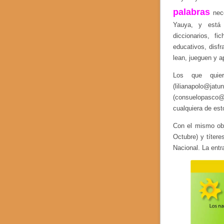
palabras
nec
Yauya, y está 
diccionarios, fi
educativos, disf
lean, jueguen y a
Los que quier
(lilianapolo@ja
(consuelopasco
cualquiera de es
Con el mismo obj
Octubre) y títer
Nacional. La entr