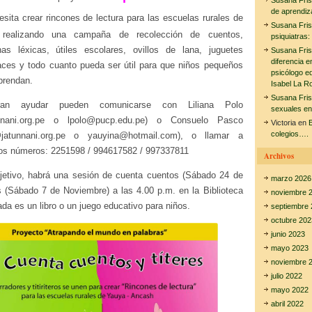
Susana Fri
de aprendiz
esita crear rincones de lectura para las escuelas rurales de
Susana Fri
realizando una campaña de recolección de cuentos,
psiquiatras:
chas léxicas, útiles escolares, ovillos de lana, juguetes
Susana Fri
diferencia e
races y todo cuanto pueda ser útil para que niños pequeños
psicólogo e
prendan.
Isabel La R
Susana Fri
an ayudar pueden comunicarse con Liliana Polo
sexuales en
tunnani.org.pe o lpolo@pucp.edu.pe) o Consuelo Pasco
Victoria
en
E
colegios….
@jatunnani.org.pe o yauyina@hotmail.com), o llamar a
tos números: 2251598 / 994617582 / 997337811
Archivos
etivo, habrá una sesión de cuenta cuentos (Sábado 24 de
marzo 2026
es (Sábado 7 de Noviembre) a las 4.00 p.m. en la Biblioteca
noviembre 
ada es un libro o un juego educativo para niños.
septiembre 
octubre 202
junio 2023
mayo 2023
noviembre 
julio 2022
mayo 2022
abril 2022