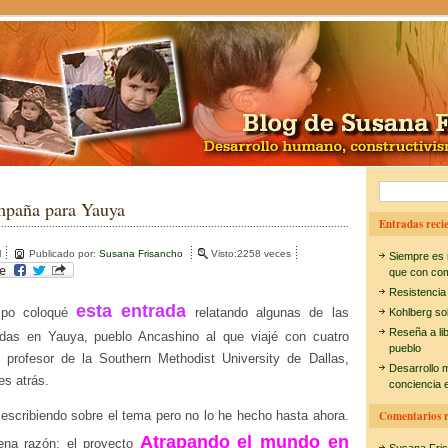
B
paña para Yauya
u
Entradas recie
s
l
Publicado por:
Susana Frisancho
Visto:2258 veces
Siempre es 
c
que con co
Resistencia
a
esta entrada
mpo coloqué
relatando algunas de las
Kohlberg so
r
Reseña a li
idas en Yauya, pueblo Ancashino al que viajé con cuatro
pueblo
:
 profesor de la Southern Methodist University de Dallas,
Desarrollo 
s atrás.
conciencia e
 escribiendo sobre el tema pero no lo he hecho hasta ahora.
Comentarios r
Atrapando el mundo en
na razón: el proyecto