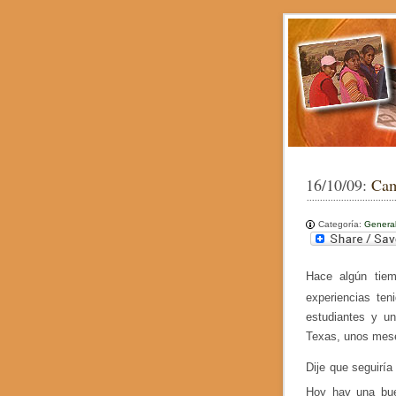
16/10/09:
Cam
Categoría:
Genera
Hace algún tie
experiencias ten
estudiantes y un
Texas, unos mese
Dije que seguiría
Hoy hay una bue