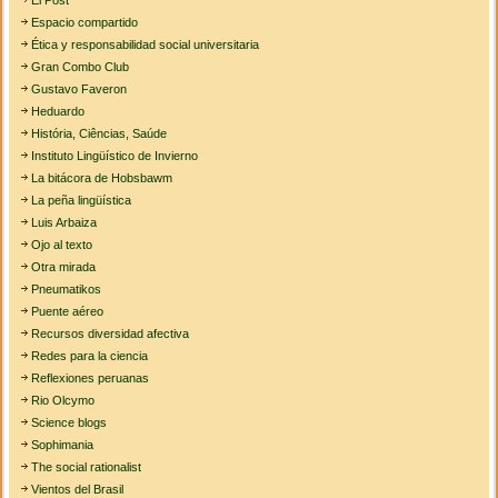
El Post
Espacio compartido
Ética y responsabilidad social universitaria
Gran Combo Club
Gustavo Faveron
Heduardo
História, Ciências, Saúde
Instituto Lingüístico de Invierno
La bitácora de Hobsbawm
La peña lingüística
Luis Arbaiza
Ojo al texto
Otra mirada
Pneumatikos
Puente aéreo
Recursos diversidad afectiva
Redes para la ciencia
Reflexiones peruanas
Rio Olcymo
Science blogs
Sophimania
The social rationalist
Vientos del Brasil