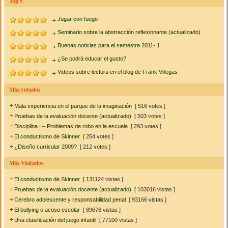
Top 5
Jugar con fuego
Seminario sobre la abstracción reflexionante (actualizado)
Buenas noticias para el semestre 2011- 1
¿Se podrá educar el gusto?
Videos sobre lectura en el blog de Frank Villegas
Más votados
Mala experiencia en el parque de la imaginación
[ 516 votes ]
Pruebas de la evaluación docente (actualizado)
[ 503 votes ]
Disciplina I – Problemas de robo en la escuela
[ 293 votes ]
El conductismo de Skinner
[ 254 votes ]
¿Diseño curricular 2009?
[ 212 votes ]
Más Visitados
El conductismo de Skinner
[ 131124 vistas ]
Pruebas de la evaluación docente (actualizado)
[ 103016 vistas ]
Cerebro adolescente y responsabilidad penal
[ 93166 vistas ]
El bullying o acoso escolar
[ 89676 vistas ]
Una clasificación del juego infantil
[ 77100 vistas ]