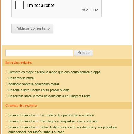
B
u
Entradas recientes
s
Siempre es mejor escribir a mano que con computadora o apps
c
Resistencia moral
a
Kohlberg sobre la educación moral
Reseña a libro Doctor en su propio pueblo
r
Desarrollo moral y toma de conciencia en Piaget y Freire
:
Comentarios recientes
Susana Frisancho
en
Los estilos de aprendizaje no existen
Susana Frisancho
en
Psicólogos y psiquiatras: otra confusión
Susana Frisancho
en
Sobre la diferencia entre ser docente y ser psicólogo
educacional, por María Isabel La Rosa