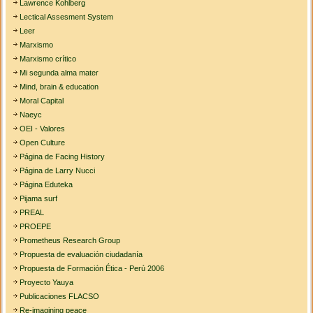
Lawrence Kohlberg
Lectical Assesment System
Leer
Marxismo
Marxismo crítico
Mi segunda alma mater
Mind, brain & education
Moral Capital
Naeyc
OEI - Valores
Open Culture
Página de Facing History
Página de Larry Nucci
Página Eduteka
Pijama surf
PREAL
PROEPE
Prometheus Research Group
Propuesta de evaluación ciudadanía
Propuesta de Formación Ética - Perú 2006
Proyecto Yauya
Publicaciones FLACSO
Re-imagining peace