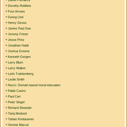
David Premarck
Dorothy Robbins
Four Arrows
Georg Lind
Henry Giroux
James Paul Gee
Jeremy Frimer
Jesse Prinz
Jonathan Haidt
Joshua Greene
Kenneth Gergen
Larry Blum
Larry Walker
León Trahtemberg
Leslie Smith
Nucci- Domain based moral education
Pablo Castro
Paul Carr
Peter Singer
Richard Shweder
Tariq Modood
Tobias Krettauener
Vicente Marcal