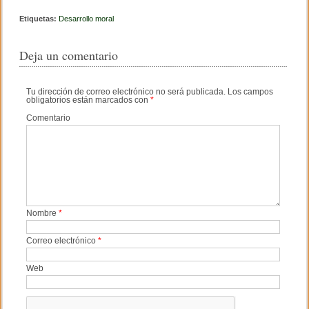
c
tt
m
Etiquetas:
Desarrollo moral
e
er
p
Deja un comentario
b
ar
o
tir
Tu dirección de correo electrónico no será publicada.
Los campos
obligatorios están marcados con
*
o
Comentario
k
Nombre
*
Correo electrónico
*
Web