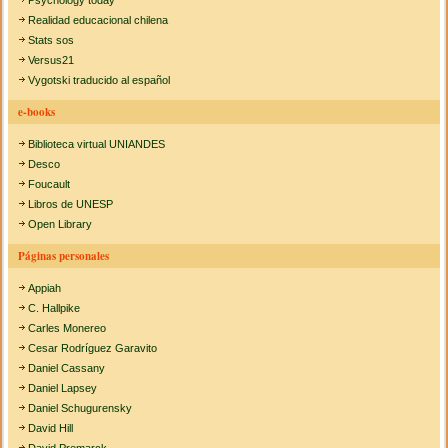
Psychology today
Realidad educacional chilena
Stats sos
Versus21
Vygotski traducido al español
e-books
Biblioteca virtual UNIANDES
Desco
Foucault
Libros de UNESP
Open Library
Páginas personales
Appiah
C. Hallpike
Carles Monereo
Cesar Rodríguez Garavito
Daniel Cassany
Daniel Lapsey
Daniel Schugurensky
David Hill