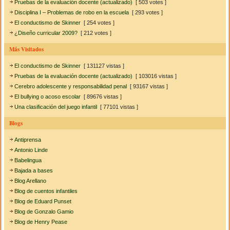
Pruebas de la evaluación docente (actualizado)
[ 503 votes ]
Disciplina I – Problemas de robo en la escuela
[ 293 votes ]
El conductismo de Skinner
[ 254 votes ]
¿Diseño curricular 2009?
[ 212 votes ]
Más Visitados
El conductismo de Skinner
[ 131127 vistas ]
Pruebas de la evaluación docente (actualizado)
[ 103016 vistas ]
Cerebro adolescente y responsabilidad penal
[ 93167 vistas ]
El bullying o acoso escolar
[ 89676 vistas ]
Una clasificación del juego infantil
[ 77101 vistas ]
Blogs
Antiprensa
Antonio Linde
Babelingua
Bajada a bases
Blog Arellano
Blog de cuentos infantiles
Blog de Eduard Punset
Blog de Gonzalo Gamio
Blog de Henry Pease