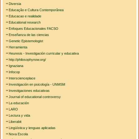
Diversia
Educação e Cultura Contemporânea
Educacao e realidade
Educational research
Enfoques Educacionales FACSO
Enseñanza de las ciencias
Genetic Epistemologist
Herramienta
Heuresis - Investigación curricular y educativa
http://philosophynow.org/
Ignaziana
Infocop
Interscienceplace
Investigación en psicología - UNMSM
Investigaciones educativas
Journal of educational controversy
La educación
LARO
Lectura y vida
Liberabit
Lingüística y lenguas aplicadas
Nova Escola