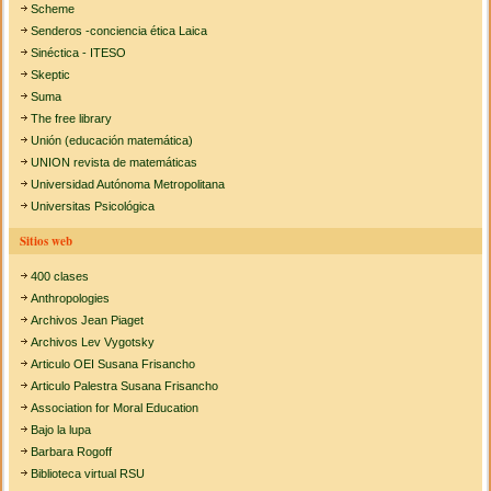
Scheme
Senderos -conciencia ética Laica
Sinéctica - ITESO
Skeptic
Suma
The free library
Unión (educación matemática)
UNION revista de matemáticas
Universidad Autónoma Metropolitana
Universitas Psicológica
Sitios web
400 clases
Anthropologies
Archivos Jean Piaget
Archivos Lev Vygotsky
Articulo OEI Susana Frisancho
Articulo Palestra Susana Frisancho
Association for Moral Education
Bajo la lupa
Barbara Rogoff
Biblioteca virtual RSU