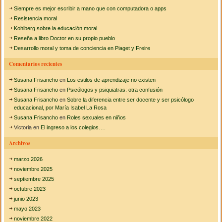
k
k
s
n
Siempre es mejor escribir a mano que con computadora o apps
e
c
D
r
Resistencia moral
a
t
a
Kohlberg sobre la educación moral
r
r
Reseña a libro Doctor en su propio pueblo
w
a
r
i
Desarrollo moral y toma de conciencia en Piaget y Freire
d
n
:
u
Comentarios recientes
c
i
Susana Frisancho
en
d
Los estilos de aprendizaje no existen
o
Susana Frisancho
en
Psicólogos y psiquiatras: otra confusión
Susana Frisancho
en
Sobre la diferencia entre ser docente y ser psicólogo
educacional, por María Isabel La Rosa
Susana Frisancho
en
Roles sexuales en niños
Victoria
en
El ingreso a los colegios….
Archivos
marzo 2026
noviembre 2025
septiembre 2025
octubre 2023
junio 2023
mayo 2023
noviembre 2022