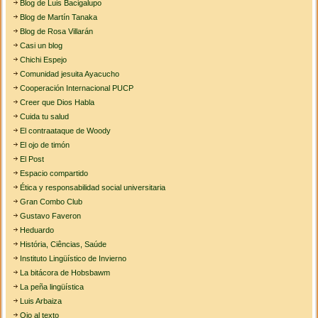
Blog de Luis Bacigalupo
Blog de Martín Tanaka
Blog de Rosa Villarán
Casi un blog
Chichi Espejo
Comunidad jesuita Ayacucho
Cooperación Internacional PUCP
Creer que Dios Habla
Cuida tu salud
El contraataque de Woody
El ojo de timón
El Post
Espacio compartido
Ética y responsabilidad social universitaria
Gran Combo Club
Gustavo Faveron
Heduardo
História, Ciências, Saúde
Instituto Lingüístico de Invierno
La bitácora de Hobsbawm
La peña lingüística
Luis Arbaiza
Ojo al texto