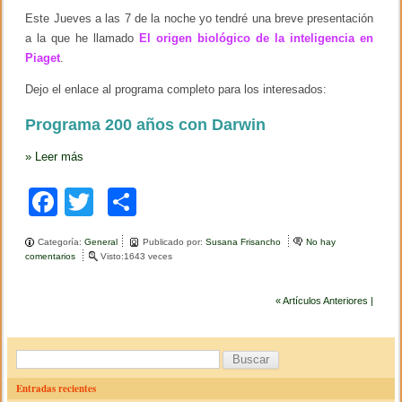
o
n
Este Jueves a las 7 de la noche yo tendré una breve presentación
s
a la que he llamado
El origen biológico de la inteligencia en
t
Piaget
.
r
u
c
Dejo el enlace al programa completo para los interesados:
t
i
Programa 200 años con Darwin
v
i
»
Leer más
s
m
o
F
T
C
?
d
a
wi
o
e
Categoría:
General
Publicado por:
Susana Frisancho
No hay
F
c
tt
m
comentarios
e
Visto:1643 veces
e
n
r
e
er
p
2
n
0
« Artículos Anteriores |
a
b
ar
0
n
a
d
o
tir
ñ
o
B
o
B
o
s
e
u
c
Entradas recientes
c
o