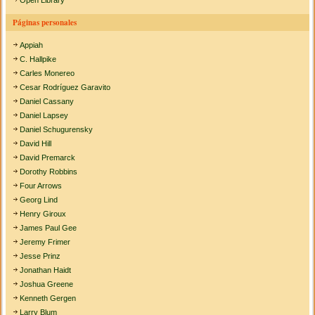
Páginas personales
Appiah
C. Hallpike
Carles Monereo
Cesar Rodríguez Garavito
Daniel Cassany
Daniel Lapsey
Daniel Schugurensky
David Hill
David Premarck
Dorothy Robbins
Four Arrows
Georg Lind
Henry Giroux
James Paul Gee
Jeremy Frimer
Jesse Prinz
Jonathan Haidt
Joshua Greene
Kenneth Gergen
Larry Blum