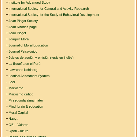
Institute for Advanced Study
International Society for Cultural and Activity Research
International Society for the Study of Behavioral Development
Jean Piaget Society
Jean Rhodes page
Joao Piaget
Joaquin Mora
Journal of Moral Education
Journal Psicológico
Juicios de acción y omisión (tesis en inglés)
La filosofía en el Perú
Lawrence Kohlberg
Lectical Assesment System
Leer
Marxismo
Marxismo crítico
Mi segunda alma mater
Mind, brain & education
Moral Capital
Naeyc
OEI - Valores
Open Culture
Página de Facing History