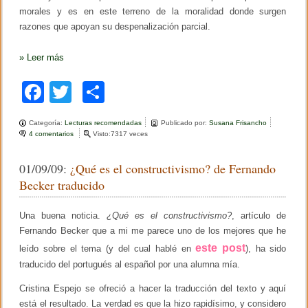
morales y es en este terreno de la moralidad donde surgen
razones que apoyan su despenalización parcial.
»
Leer más
F
T
C
a
wi
o
Categoría:
Lecturas recomendadas
Publicado por:
Susana Frisancho
c
tt
m
4 comentarios
e
Visto:7317 veces
n
e
er
p
N
01/09/09:
¿Qué es el constructivismo? de Fernando
u
b
ar
e
Becker traducido
v
o
tir
o
l
Una buena noticia.
¿Qué es el constructivismo?
, artículo de
o
i
Fernando Becker que a mi me parece uno de los mejores que he
b
k
r
este post
leído sobre el tema (y del cual hablé en
), ha sido
o
traducido del portugués al español por una alumna mía.
:
l
Cristina Espejo se ofreció a hacer la traducción del texto y aquí
a
m
está el resultado. La verdad es que la hizo rapidísimo, y considero