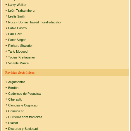
Larry Walker
León Trahtemberg
Leslie Smith
Nucci- Domain based moral education
Pablo Castro
Paul Carr
Peter Singer
Richard Shweder
Tariq Modood
Tobias Krettauener
Vicente Marcal
Revistas electrónicas
Argumentos
Bordón
Cadernos de Pesquisa
Ciberayllu
Ciencias e Cognicao
Comunicar
Curriculo sem fronteiras
Dialnet
Discurso y Sociedad