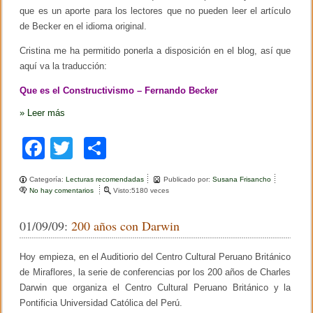
o
que es un aporte para los lectores que no pueden leer el artículo
r
a
de Becker en el idioma original.
l
i
Cristina me ha permitido ponerla a disposición en el blog, así que
d
aquí va la traducción:
a
d
Que es el Constructivismo – Fernando Becker
d
e
»
Leer más
l
a
b
F
T
C
o
r
a
wi
o
t
Categoría:
Lecturas recomendadas
Publicado por:
Susana Frisancho
o
c
tt
m
No hay comentarios
e
Visto:5180 veces
n
e
er
p
¿
01/09/09:
200 años con Darwin
Q
b
ar
u
é
o
tir
Hoy empieza, en el Auditiorio del Centro Cultural Peruano Británico
e
s
de Miraflores, la serie de conferencias por los 200 años de Charles
o
e
Darwin que organiza el Centro Cultural Peruano Británico y la
l
k
Pontificia Universidad Católica del Perú.
c