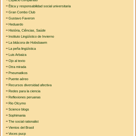
Espacio compartido
Ética y responsabilidad social universitaria
Gran Combo Club
Gustavo Faveron
Heduardo
História, Ciências, Saúde
Instituto Lingüístico de Invierno
La bitácora de Hobsbawm
La peña lingüística
Luis Arbaiza
Ojo al texto
Otra mirada
Pneumatikos
Puente aéreo
Recursos diversidad afectiva
Redes para la ciencia
Reflexiones peruanas
Rio Olcymo
Science blogs
Sophimania
The social rationalist
Vientos del Brasil
Voces pucp