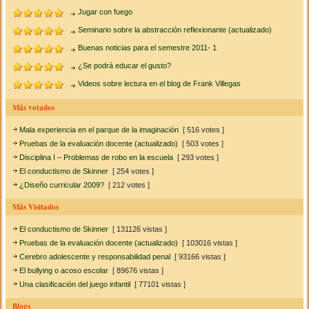
Jugar con fuego
Seminario sobre la abstracción reflexionante (actualizado)
Buenas noticias para el semestre 2011- 1
¿Se podrá educar el gusto?
Videos sobre lectura en el blog de Frank Villegas
Más votados
Mala experiencia en el parque de la imaginación
[ 516 votes ]
Pruebas de la evaluación docente (actualizado)
[ 503 votes ]
Disciplina I – Problemas de robo en la escuela
[ 293 votes ]
El conductismo de Skinner
[ 254 votes ]
¿Diseño curricular 2009?
[ 212 votes ]
Más Visitados
El conductismo de Skinner
[ 131126 vistas ]
Pruebas de la evaluación docente (actualizado)
[ 103016 vistas ]
Cerebro adolescente y responsabilidad penal
[ 93166 vistas ]
El bullying o acoso escolar
[ 89676 vistas ]
Una clasificación del juego infantil
[ 77101 vistas ]
Blogs