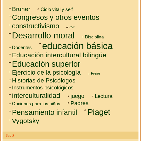
Bruner
Ciclo vital y self
Congresos y otros eventos
constructivismo
cvr
Desarrollo moral
Disciplina
educación básica
Docentes
Educación intercultural bilingüe
Educación superior
Ejercicio de la psicología
Freire
Historias de Psicólogos
Instrumentos psicológicos
interculturalidad
juego
Lectura
Padres
Opciones para los niños
Piaget
Pensamiento infantil
Vygotsky
Top 5