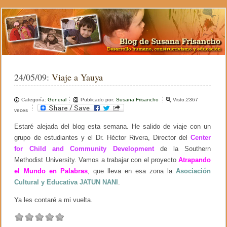
24/05/09:
Viaje a Yauya
Categoría:
General
Publicado por:
Susana Frisancho
Visto:2367
veces
Estaré alejada del blog esta semana. He salido de viaje con un
grupo de estudiantes y el Dr. Héctor Rivera, Director del
Center
for Child and Community Development
de la Southern
Methodist University. Vamos a trabajar con el proyecto
Atrapando
el Mundo en Palabras
, que lleva en esa zona la
Asociación
Cultural y Educativa JATUN NANI
.
Ya les contaré a mi vuelta.