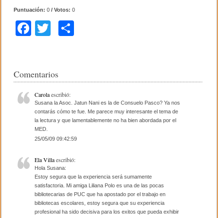
Puntuación:
0
/ Votos:
0
F
T
C
a
wi
o
c
tt
m
e
er
p
Comentarios
b
ar
Carola
escribió:
o
tir
Susana la Asoc. Jatun Nani es la de Consuelo Pasco? Ya nos
contarás cómo te fue. Me parece muy interesante el tema de
o
la lectura y que lamentablemente no ha bien abordada por el
MED.
k
25/05/09 09:42:59
Ela Villa
escribió:
Hola Susana:
Estoy segura que la experiencia será sumamente
satisfactoria. Mi amiga Liliana Polo es una de las pocas
bibliotecarias de PUC que ha apostado por el trabajo en
bibliotecas escolares, estoy segura que su experiencia
profesional ha sido decisiva para los exitos que pueda exhibir