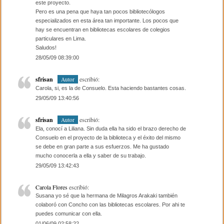
este proyecto.
Pero es una pena que haya tan pocos bibliotecólogos
especializados en esta área tan importante. Los pocos que
hay se encuentran en bibliotecas escolares de colegios
particulares en Lima.
Saludos!
28/05/09 08:39:00
sfrisan
escribió:
Autor
Carola, si, es la de Consuelo. Esta haciendo bastantes cosas.
29/05/09 13:40:56
sfrisan
escribió:
Autor
Ela, conocí a Liliana. Sin duda ella ha sido el brazo derecho de
Consuelo en el proyecto de la biblioteca y el éxito del mismo
se debe en gran parte a sus esfuerzos. Me ha gustado
mucho conocerla a ella y saber de su trabajo.
29/05/09 13:42:43
Carola Flores
escribió:
Susana yo sé que la hermana de Milagros Arakaki también
colaboró con Concho con las bibliotecas escolares. Por ahi te
puedes comunicar con ella.
01/06/09 02:58:22