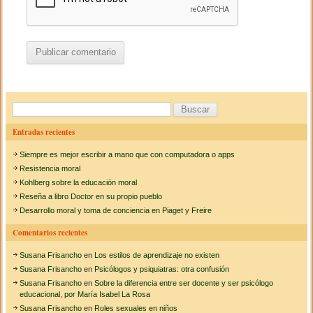
B
u
Entradas recientes
s
Siempre es mejor escribir a mano que con computadora o apps
c
Resistencia moral
a
Kohlberg sobre la educación moral
Reseña a libro Doctor en su propio pueblo
r
Desarrollo moral y toma de conciencia en Piaget y Freire
:
Comentarios recientes
Susana Frisancho
en
Los estilos de aprendizaje no existen
Susana Frisancho
en
Psicólogos y psiquiatras: otra confusión
Susana Frisancho
en
Sobre la diferencia entre ser docente y ser psicólogo
educacional, por María Isabel La Rosa
Susana Frisancho
en
Roles sexuales en niños