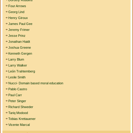
Dorothy Robbins
Four Arrows
Georg Lind
Henry Giroux
James Paul Gee
Jeremy Frimer
Jesse Prinz
Jonathan Haidt
Joshua Greene
Kenneth Gergen
Larry Blum
Larry Walker
León Trahtemberg
Leslie Smith
Nucci- Domain based moral education
Pablo Castro
Paul Carr
Peter Singer
Richard Shweder
Tariq Modood
Tobias Krettauener
Vicente Marcal