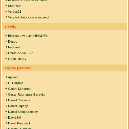
Realidad educacional chilena
Stats sos
Versus21
Vygotski traducido al español
e-books
Biblioteca virtual UNIANDES
Desco
Foucault
Libros de UNESP
Open Library
Páginas personales
Appiah
C. Hallpike
Carles Monereo
Cesar Rodríguez Garavito
Daniel Cassany
Daniel Lapsey
Daniel Schugurensky
David Hill
David Premarck