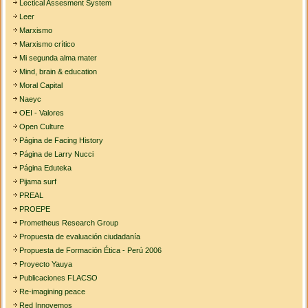
Lectical Assesment System
Leer
Marxismo
Marxismo crítico
Mi segunda alma mater
Mind, brain & education
Moral Capital
Naeyc
OEI - Valores
Open Culture
Página de Facing History
Página de Larry Nucci
Página Eduteka
Pijama surf
PREAL
PROEPE
Prometheus Research Group
Propuesta de evaluación ciudadanía
Propuesta de Formación Ética - Perú 2006
Proyecto Yauya
Publicaciones FLACSO
Re-imagining peace
Red Innovemos