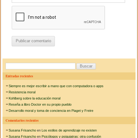
B
u
Entradas recientes
s
Siempre es mejor escribir a mano que con computadora o apps
c
Resistencia moral
a
Kohlberg sobre la educación moral
Reseña a libro Doctor en su propio pueblo
r
Desarrollo moral y toma de conciencia en Piaget y Freire
:
Comentarios recientes
Susana Frisancho
en
Los estilos de aprendizaje no existen
Susana Frisancho
en
Psicólogos y psiquiatras: otra confusión