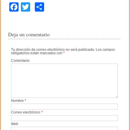
F
T
C
a
wi
o
c
tt
m
e
er
p
Deja un comentario
b
ar
Tu dirección de correo electrónico no será publicada.
Los campos
o
tir
obligatorios están marcados con
*
o
Comentario
k
Nombre
*
Correo electrónico
*
Web