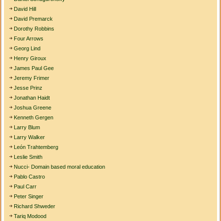
David Hill
David Premarck
Dorothy Robbins
Four Arrows
Georg Lind
Henry Giroux
James Paul Gee
Jeremy Frimer
Jesse Prinz
Jonathan Haidt
Joshua Greene
Kenneth Gergen
Larry Blum
Larry Walker
León Trahtemberg
Leslie Smith
Nucci- Domain based moral education
Pablo Castro
Paul Carr
Peter Singer
Richard Shweder
Tariq Modood