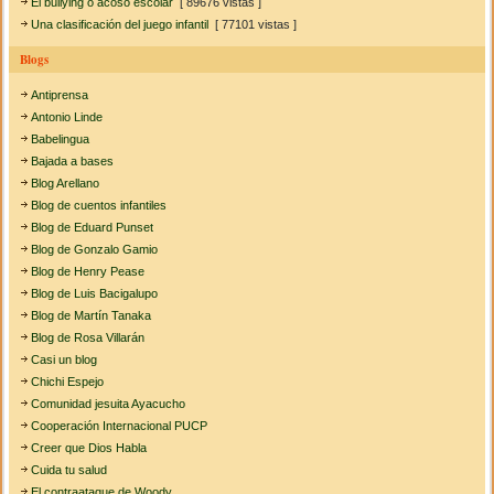
El bullying o acoso escolar
[ 89676 vistas ]
Una clasificación del juego infantil
[ 77101 vistas ]
Blogs
Antiprensa
Antonio Linde
Babelingua
Bajada a bases
Blog Arellano
Blog de cuentos infantiles
Blog de Eduard Punset
Blog de Gonzalo Gamio
Blog de Henry Pease
Blog de Luis Bacigalupo
Blog de Martín Tanaka
Blog de Rosa Villarán
Casi un blog
Chichi Espejo
Comunidad jesuita Ayacucho
Cooperación Internacional PUCP
Creer que Dios Habla
Cuida tu salud
El contraataque de Woody