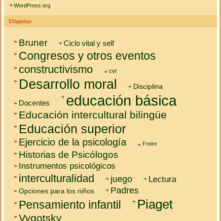
WordPress.org
Etiquetas
Bruner
Ciclo vital y self
Congresos y otros eventos
constructivismo
cvr
Desarrollo moral
Disciplina
educación básica
Docentes
Educación intercultural bilingüe
Educación superior
Ejercicio de la psicología
Freire
Historias de Psicólogos
Instrumentos psicológicos
interculturalidad
juego
Lectura
Padres
Opciones para los niños
Piaget
Pensamiento infantil
Vygotsky