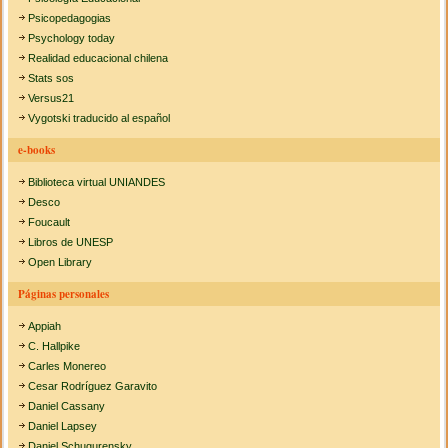
Psicopedagogias
Psychology today
Realidad educacional chilena
Stats sos
Versus21
Vygotski traducido al español
e-books
Biblioteca virtual UNIANDES
Desco
Foucault
Libros de UNESP
Open Library
Páginas personales
Appiah
C. Hallpike
Carles Monereo
Cesar Rodríguez Garavito
Daniel Cassany
Daniel Lapsey
Daniel Schugurensky