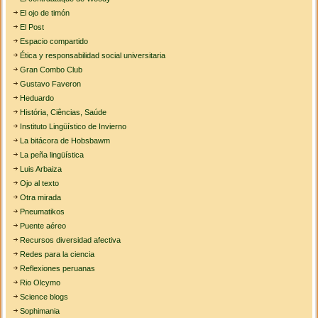
El ojo de timón
El Post
Espacio compartido
Ética y responsabilidad social universitaria
Gran Combo Club
Gustavo Faveron
Heduardo
História, Ciências, Saúde
Instituto Lingüístico de Invierno
La bitácora de Hobsbawm
La peña lingüística
Luis Arbaiza
Ojo al texto
Otra mirada
Pneumatikos
Puente aéreo
Recursos diversidad afectiva
Redes para la ciencia
Reflexiones peruanas
Rio Olcymo
Science blogs
Sophimania