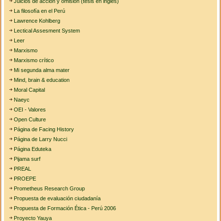
Juicios de acción y omisión (tesis en inglés)
La filosofía en el Perú
Lawrence Kohlberg
Lectical Assesment System
Leer
Marxismo
Marxismo crítico
Mi segunda alma mater
Mind, brain & education
Moral Capital
Naeyc
OEI - Valores
Open Culture
Página de Facing History
Página de Larry Nucci
Página Eduteka
Pijama surf
PREAL
PROEPE
Prometheus Research Group
Propuesta de evaluación ciudadanía
Propuesta de Formación Ética - Perú 2006
Proyecto Yauya