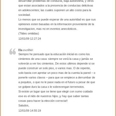
desarrollar problemas de conducta, baja autoestima, y otros
que estan asociados a la presencia de conductas delictivas
en adolescentes; las cuales suponen un alto costo para la
sociedad.
Lo menos que se puede esperar de una autoridad es que sus
opiniones esten basadas en la informacion proveniente de la
investigacion, mas no en eventos anecdoticos.
(Tildes omitidas)
12/01/09 12:27:24
Ela
escribió:
Siempre he pensado que la educación inicial es como los
cimientos de una casa: siempre se verá la casa y jamás se
volverán a ver los cimientos. De estos ultimos depende si se
puede construir un solo piso, o varios mas. O de repente,
solo basta con apretar un poco mas de la cuenta la pared – o
ponerle varios clavos – para que se empiece a derrumbar de
a poquitos, o que no le pase nada en el futuro a pesar de que
se golpee duro la casa o le sobrevengan terremotos.
Si existe un lugar que se tiene que elegir con sumo cuidado
ese es el nido de nuestros hijos ¡y hay que saber tantas
cosas para hacer la elección correcta!!
Saludos,
12/01/09 14:55:19