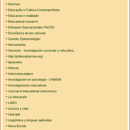
Diversia
Educação e Cultura Contemporânea
Educacao e realidade
Educational research
Enfoques Educacionales FACSO
Enseñanza de las ciencias
Genetic Epistemologist
Herramienta
Heuresis - Investigación curricular y educativa
http://philosophynow.org/
Ignaziana
Infocop
Interscienceplace
Investigación en psicología - UNMSM
Investigaciones educativas
Journal of educational controversy
La educación
LARO
Lectura y vida
Liberabit
Lingüística y lenguas aplicadas
Nova Escola