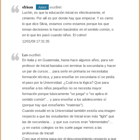
sfrisan
escribió:
Autor
Luchin, es que la educación inicial es efectivamente, el
cimiento. Por allí es por donde hay que empezar. Y es cierto
lo que dice Silvia, estamos como estamos porque los que
toman decisiones lo hacen basándos en el sentido común, o
en lo que les pasó cuando niños. El colmo!
12/01/09 17:31:35
Leo
escribió:
En Italia y en Guatemala, hasta hace algunos años, para ser
profesor de Inicial bastaba con terminar la secundaria y hacer
un par de cursos… para serlo en primaria se necesitaba
formación técnica, y para enseñar en secundaria sí se pedía
el paso por la Universidad. ¿Cuál era la lógica? Que para
enseñar a los niños pequeños no se necesita mayor
formación porque básicamente "se juega" o "se aplica el
sentido común"… y para enseñar a los adolescentes sí
(porque hay que enseñarles "materias").
Cuando estudié en la Universidad también existía una imagen
respecto a que las estudiantes de Inicial eran más "light" que
las de secundaria… y que sus cursos eran "elementales"…
¡y en varios colegios se les suele pagar menos a las
profesoras de Inicial!
Creo que el tema pasa por el desconocimiento respecto a que