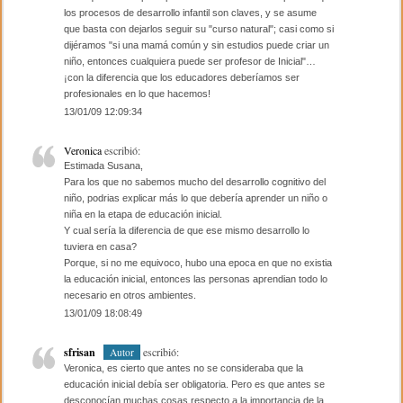
los procesos de desarrollo infantil son claves, y se asume
que basta con dejarlos seguir su "curso natural"; casi como si
dijéramos "si una mamá común y sin estudios puede criar un
niño, entonces cualquiera puede ser profesor de Inicial"…
¡con la diferencia que los educadores deberíamos ser
profesionales en lo que hacemos!
13/01/09 12:09:34
Veronica
escribió:
Estimada Susana,
Para los que no sabemos mucho del desarrollo cognitivo del
niño, podrias explicar más lo que debería aprender un niño o
niña en la etapa de educación inicial.
Y cual sería la diferencia de que ese mismo desarrollo lo
tuviera en casa?
Porque, si no me equivoco, hubo una epoca en que no existia
la educación inicial, entonces las personas aprendian todo lo
necesario en otros ambientes.
13/01/09 18:08:49
sfrisan
escribió:
Autor
Veronica, es cierto que antes no se consideraba que la
educación inicial debía ser obligatoria. Pero es que antes se
desconocían muchas cosas respecto a la importancia de la