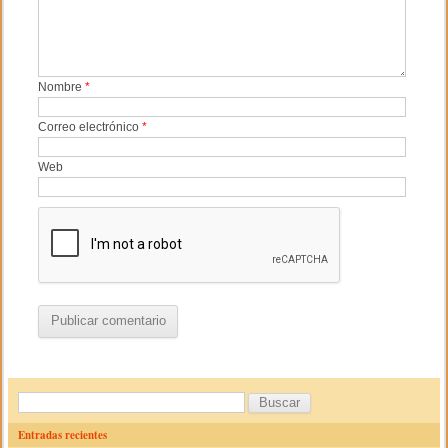
Nombre
*
Correo electrónico
*
Web
B
u
Entradas recientes