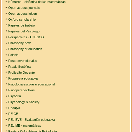
Números - didáctica de las matemáticas
Open access journals
Open access leiden
Oxford scholarship
Papeles de trabajo
Papeles del Psicologo
Perspectivas - UNESCO
Philosophy now
Philosophy of education
Poiesis
Postconvencionales
Praxis filosófica
Profissão Docente
Propuesta educativa
Psicologia escolar e educacional
Psicoperspectivas
Psyberia
Psychology & Society
Redalyc
REICE
RELIEVE - Evaluación educativa
RELIME - matemáticas
Revista Colombiana de Psicología