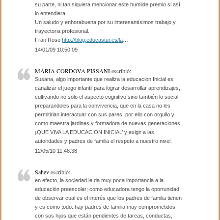
su parte, ni tan siquiera mencionar este humilde premio si así
lo entendiera.
Un saludo y enhorabuena por su interesantísimos trabajo y
trayectoria profesional.
Fran Roso
http://blog.educastur.es/la
…
14/01/09 10:50:09
MARIA CORDOVA PISSANI
escribió:
Susana, algo importante que realiza la educacion Inicial es
canalizar el juego infantil para lograr desarrollar aprendizajes,
cultivando no solo el aspecto cognitivo,sino también lo social,
preparandoles para la convivencia, que en la casa no les
permitirian interactuar con sus pares, por ello con orgullo y
como maestra jardines y formadora de nuevas generaciones
¡QUE VIVA LA EDUCACION INICIAL’ y exigir a las
autoridades y padres de familia el respeto a nuestro nivel.
12/05/10 11:48:38
Sahev
escribió:
en efecto, la sociedad le da muy poca importancia a la
educación preescolar; como educadora tengo la oportunidad
de observar cual es el interés que los padres de familia tienen
y es como todo..hay padres de familia muy comprometidos
con sus hijos que están pendientes de tareas, conductas,