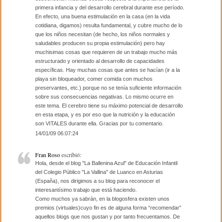
primera infancia y del desarrollo cerebral durante ese período.
En efecto, una buena estimulación en la casa (en la vida
cotidiana, digamos) resulta fundamental, y cubre mucho de lo
que los niños necesitan (de hecho, los niños normales y
saludables producen su propia estimulación) pero hay
muchisimas cosas que requieren de un trabajo mucho más
estructurado y orientado al desarrollo de capacidades
específicas. Hay muchas cosas que antes se hacían (ir a la
playa sin bloqueador, comer comida con muchos
preservantes, etc.) porque no se tenía suficiente información
sobre sus consecuencias negativas. Lo mismo ocurre en
este tema. El cerebro tiene su máximo potencial de desarrollo
en esta etapa, y es por eso que la nutrición y la educación
son VITALES durante ella. Gracias por tu comentario.
14/01/09 06:07:24
Fran Roso
escribió:
Hola, desde el blog "La Ballenina Azul" de Educación Infantil
del Colegio Público "La Vallina" de Luanco en Asturias
(España), nos dirigimos a su blog para reconocer el
interesantísimo trabajo que está haciendo.
Como muchos ya sabrán, en la blogosfera existen unos
premios (virtuales)cuyo fin es de alguna forma “recomendar”
aquellos blogs que nos gustan y por tanto frecuentamos. De