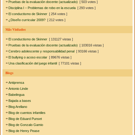
Pruebas de la evaluación docente (actualizado)
[ 503 votes ]
Disciplina I – Problemas de robo en la escuela
[ 293 votes ]
El conductismo de Skinner
[ 254 votes ]
¿Diseño curricular 2009?
[ 212 votes ]
Más Visitados
El conductismo de Skinner
[ 131127 vistas ]
Pruebas de la evaluación docente (actualizado)
[ 103016 vistas ]
Cerebro adolescente y responsabilidad penal
[ 93166 vistas ]
El bullying o acoso escolar
[ 89676 vistas ]
Una clasificación del juego infantil
[ 77101 vistas ]
Blogs
Antiprensa
Antonio Linde
Babelingua
Bajada a bases
Blog Arellano
Blog de cuentos infantiles
Blog de Eduard Punset
Blog de Gonzalo Gamio
Blog de Henry Pease