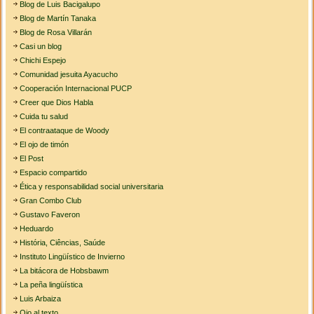
Blog de Luis Bacigalupo
Blog de Martín Tanaka
Blog de Rosa Villarán
Casi un blog
Chichi Espejo
Comunidad jesuita Ayacucho
Cooperación Internacional PUCP
Creer que Dios Habla
Cuida tu salud
El contraataque de Woody
El ojo de timón
El Post
Espacio compartido
Ética y responsabilidad social universitaria
Gran Combo Club
Gustavo Faveron
Heduardo
História, Ciências, Saúde
Instituto Lingüístico de Invierno
La bitácora de Hobsbawm
La peña lingüística
Luis Arbaiza
Ojo al texto