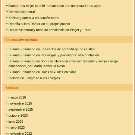
s
Siempre es mejor escribir a mano que con computadora o apps
c
Resistencia moral
a
Kohlberg sobre la educación moral
Reseña a libro Doctor en su propio pueblo
r
Desarrollo moral y toma de conciencia en Piaget y Freire
:
Comentarios recientes
Susana Frisancho
en
Los estilos de aprendizaje no existen
Susana Frisancho
en
Psicólogos y psiquiatras: otra confusión
Susana Frisancho
en
Sobre la diferencia entre ser docente y ser psicólogo
educacional, por María Isabel La Rosa
Susana Frisancho
en
Roles sexuales en niños
Victoria
en
El ingreso a los colegios….
Archivos
marzo 2026
noviembre 2025
septiembre 2025
octubre 2023
junio 2023
mayo 2023
noviembre 2022