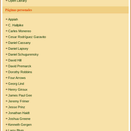
Open Library
Páginas personales
Appiah
C. Hallpike
Carles Monereo
Cesar Rodríguez Garavito
Daniel Cassany
Daniel Lapsey
Daniel Schugurensky
David Hill
David Premarck
Dorothy Robbins
Four Arrows
Georg Lind
Henry Giroux
James Paul Gee
Jeremy Frimer
Jesse Prinz
Jonathan Haidt
Joshua Greene
Kenneth Gergen
Larry Blum