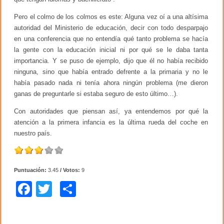
Pero el colmo de los colmos es este: Alguna vez oí a una altísima
autoridad del Ministerio de educación, decir con todo desparpajo
en una conferencia que no entendía qué tanto problema se hacía
la gente con la educación inicial ni por qué se le daba tanta
importancia. Y se puso de ejemplo, dijo que él no había recibido
ninguna, sino que había entrado defrente a la primaria y no le
había pasado nada ni tenía ahora ningún problema (me dieron
ganas de preguntarle si estaba seguro de esto último…).
Con autoridades que piensan así, ya entendemos por qué la
atención a la primera infancia es la última rueda del coche en
nuestro país.
Puntuación:
3.45
/ Votos:
9
F
T
C
a
wi
o
c
tt
m