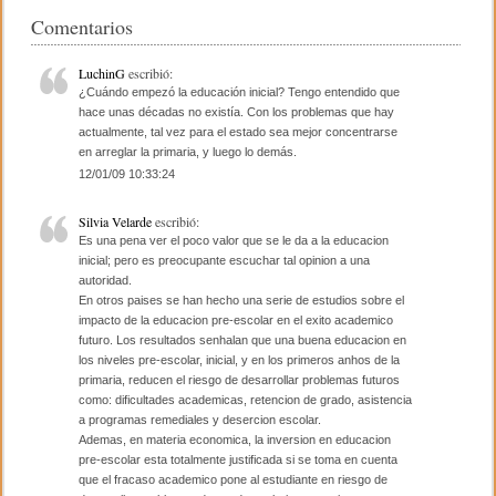
e
er
p
Comentarios
b
ar
LuchinG
escribió:
o
tir
¿Cuándo empezó la educación inicial? Tengo entendido que
hace unas décadas no existía. Con los problemas que hay
o
actualmente, tal vez para el estado sea mejor concentrarse
en arreglar la primaria, y luego lo demás.
k
12/01/09 10:33:24
Silvia Velarde
escribió:
Es una pena ver el poco valor que se le da a la educacion
inicial; pero es preocupante escuchar tal opinion a una
autoridad.
En otros paises se han hecho una serie de estudios sobre el
impacto de la educacion pre-escolar en el exito academico
futuro. Los resultados senhalan que una buena educacion en
los niveles pre-escolar, inicial, y en los primeros anhos de la
primaria, reducen el riesgo de desarrollar problemas futuros
como: dificultades academicas, retencion de grado, asistencia
a programas remediales y desercion escolar.
Ademas, en materia economica, la inversion en educacion
pre-escolar esta totalmente justificada si se toma en cuenta
que el fracaso academico pone al estudiante en riesgo de