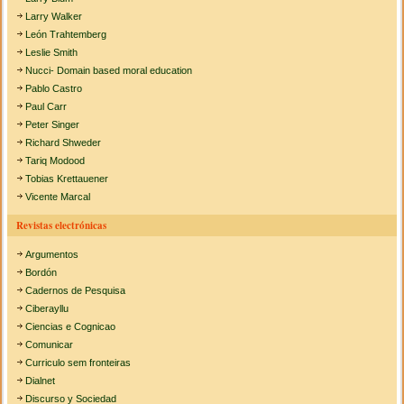
Larry Walker
León Trahtemberg
Leslie Smith
Nucci- Domain based moral education
Pablo Castro
Paul Carr
Peter Singer
Richard Shweder
Tariq Modood
Tobias Krettauener
Vicente Marcal
Revistas electrónicas
Argumentos
Bordón
Cadernos de Pesquisa
Ciberayllu
Ciencias e Cognicao
Comunicar
Curriculo sem fronteiras
Dialnet
Discurso y Sociedad