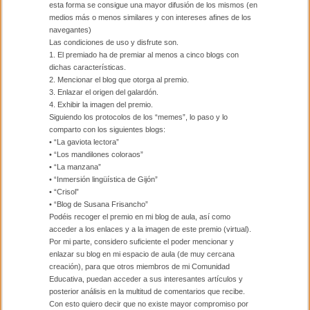
esta forma se consigue una mayor difusión de los mismos (en
medios más o menos similares y con intereses afines de los
navegantes)
Las condiciones de uso y disfrute son.
1. El premiado ha de premiar al menos a cinco blogs con
dichas características.
2. Mencionar el blog que otorga al premio.
3. Enlazar el origen del galardón.
4. Exhibir la imagen del premio.
Siguiendo los protocolos de los “memes”, lo paso y lo
comparto con los siguientes blogs:
• “La gaviota lectora”
• “Los mandilones coloraos”
• “La manzana”
• “Inmersión lingüística de Gijón”
• “Crisol”
• “Blog de Susana Frisancho”
Podéis recoger el premio en mi blog de aula, así como
acceder a los enlaces y a la imagen de este premio (virtual).
Por mi parte, considero suficiente el poder mencionar y
enlazar su blog en mi espacio de aula (de muy cercana
creación), para que otros miembros de mi Comunidad
Educativa, puedan acceder a sus interesantes artículos y
posterior análisis en la multitud de comentarios que recibe.
Con esto quiero decir que no existe mayor compromiso por