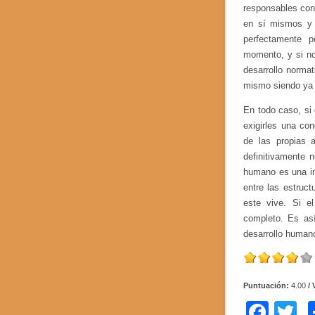
responsables con
en sí mismos y 
perfectamente 
momento, y si no
desarrollo norma
mismo siendo ya
En todo caso, si
exigirles una co
de las propias 
definitivamente 
humano es una int
entre las estruct
este vive. Si e
completo. Es así
desarrollo humano
Puntuación:
4.00
/ 
F
T