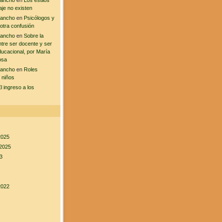
sancho
en
Los estilos
aje no existen
sancho
en
Psicólogos y
 otra confusión
sancho
en
Sobre la
ntre ser docente y ser
ducacional, por María
osa
sancho
en
Roles
 niños
l ingreso a los
2025
2025
3
2022