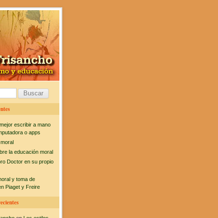
ntes
mejor escribir a mano
mputadora o apps
 moral
bre la educación moral
bro Doctor en su propio
moral y toma de
n Piaget y Freire
ecientes