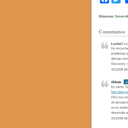
a
w
c
tt
Etiquetas:
Desarroll
e
e
Comentarios
b
o
LuchinG
esc
He escuchad
o
problemas p
afectan cier
k
Discovery; 
31/10/08 08
sfrisan
A
Es cierto. 
http://blog.
Pero eso no 
de perspecti
no se estim
desarrolla 
31/10/08 09