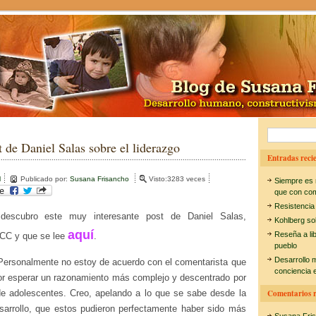
B
t de Daniel Salas sobre el liderazgo
u
Entradas recie
s
l
Publicado por:
Susana Frisancho
Visto:3283 veces
Siempre es 
c
que con co
Resistencia
a
descubro este muy interesante post de Daniel Salas,
Kohlberg so
r
aquí
Reseña a li
GCC y que se lee
.
pueblo
:
Desarrollo 
 Personalmente no estoy de acuerdo con el comentarista que
conciencia e
 por esperar un razonamiento más complejo y descentrado por
de adolescentes. Creo, apelando a lo que se sabe desde la
Comentarios r
esarrollo, que estos pudieron perfectamente haber sido más