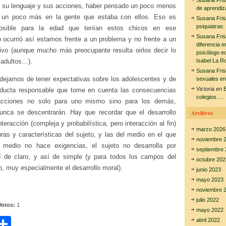
Susana Fri
 su lenguaje y sus acciones, haber pensado un poco menos
de aprendiz
un poco más en la gente que estaba con ellos. Eso es
Susana Fri
psiquiatras:
posible para la edad que tenían estos chicos en ese
Susana Fri
 ocurrió así estamos frente a un problema y no frente a un
diferencia e
tivo (aunque mucho más preocupante resulta oirlos decir lo
psicólogo e
 adultos…).
Isabel La R
Susana Fri
 dejamos de tener expectativas sobre los adolescentes y de
sexuales en
Victoria
en
E
nducta responsable que tome en cuenta las consecuencias
colegios….
acciones no solo para uno mismo sino para los demás,
nunca se descentrarán. Hay que recordar que el desarrollo
Archivos
eracción (compleja y probabilística, pero interacción al fin)
marzo 2026
uras y características del sujeto, y las del medio en el que
noviembre 
l medio no hace exigencias, el sujeto no desarrolla por
septiembre 
 de claro, y así de simple (y para todos los campos del
octubre 202
, muy especialmente el desarrollo moral).
junio 2023
mayo 2023
noviembre 
julio 2022
Votos:
1
mayo 2022
C
abril 2022