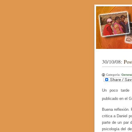
30/10/08:
Pos
Categoría:
Genera
Un poco tarde 
publicado en el 
Buena reflexión.
critica a Daniel
parte de un par 
psicología del d