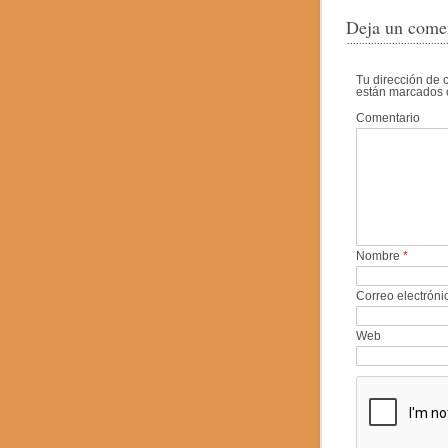
Deja un come
Tu dirección de 
están marcados
Comentario
Nombre
*
Correo electrón
Web