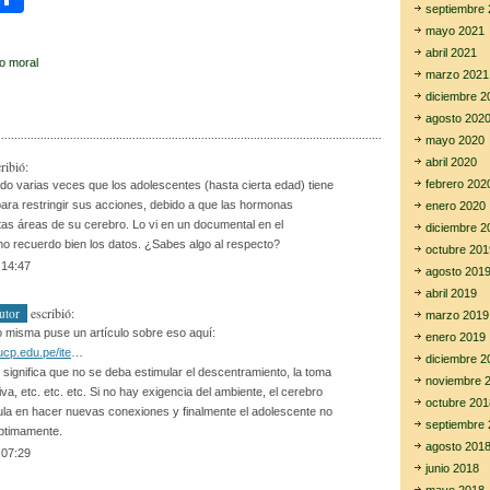
septiembre 
i
o
mayo 2021
m
abril 2021
o moral
marzo 2021
r
p
diciembre 2
agosto 202
ar
mayo 2020
tir
abril 2020
ribió:
febrero 202
o varias veces que los adolescentes (hasta cierta edad) tiene
ara restringir sus acciones, debido a que las hormonas
enero 2020
tas áreas de su cerebro. Lo vi en un documental en el
diciembre 2
no recuerdo bien los datos. ¿Sabes algo al respecto?
octubre 201
:14:47
agosto 201
abril 2019
escribió:
utor
marzo 2019
Yo misma puse un artículo sobre eso aquí:
enero 2019
pucp.edu.pe/ite
…
diciembre 2
significa que no se deba estimular el descentramiento, la toma
noviembre 
va, etc. etc. etc. Si no hay exigencia del ambiente, el cerebro
octubre 201
ula en hacer nuevas conexiones y finalmente el adolescente no
septiembre 
optimamente.
agosto 201
:07:29
junio 2018