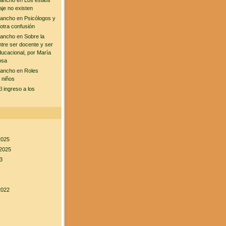
sancho
en
Los estilos
aje no existen
sancho
en
Psicólogos y
 otra confusión
sancho
en
Sobre la
ntre ser docente y ser
ducacional, por María
osa
sancho
en
Roles
 niños
l ingreso a los
2025
2025
3
2022