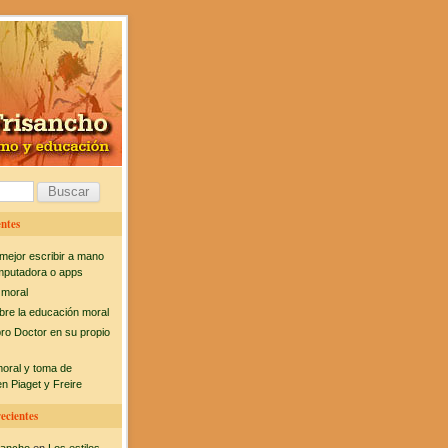
ntes
mejor escribir a mano
mputadora o apps
 moral
bre la educación moral
bro Doctor en su propio
moral y toma de
n Piaget y Freire
ecientes