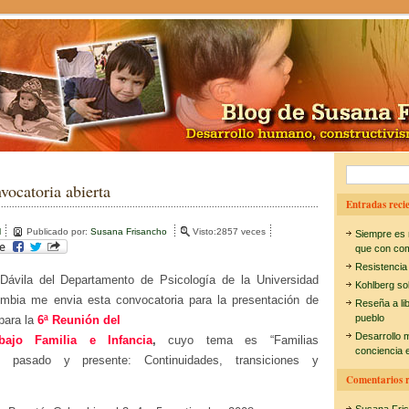
B
vocatoria abierta
u
Entradas recie
s
l
Publicado por:
Susana Frisancho
Visto:2857 veces
Siempre es 
c
que con co
Resistencia
a
Dávila del Departamento de Psicología de la Universidad
Kohlberg so
r
mbia me envia esta convocatoria para la presentación de
Reseña a li
pueblo
 para la
6ª Reunión del
:
Desarrollo 
ajo Familia e Infancia
,
cuyo tema es “Familias
conciencia e
as, pasado y presente: Continuidades, transiciones y
Comentarios r