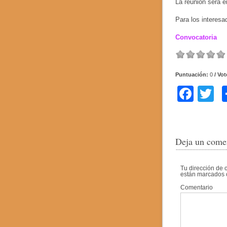
La reunión será e
Para los interesa
Convocatoria
Puntuación:
0
/ Vo
F
T
a
w
c
tt
e
e
Deja un come
b
Tu dirección de 
o
están marcados
o
Comentario
k