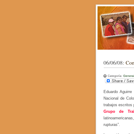
06/06/08:
Con
Categoría:
Genera
Eduardo Aguirre 
Nacional de Colo
trabajos escritos
Grupo de Trab
latinoamerican
rupturas”.