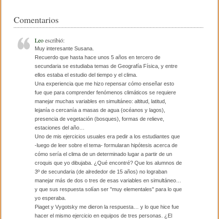
e
er
p
Comentarios
b
ar
o
tir
Leo
escribió:
Muy interesante Susana.
o
Recuerdo que hasta hace unos 5 años en tercero de
secundaria se estudiaba temas de Geografía Física, y entre
k
ellos estaba el estudio del tiempo y el clima.
Una experiencia que me hizo repensar cómo enseñar esto
fue que para comprender fenómenos climáticos se requiere
manejar muchas variables en simultáneo: altitud, latitud,
lejanía o cercanía a masas de agua (océanos y lagos),
presencia de vegetación (bosques), formas de relieve,
estaciones del año…
Uno de mis ejercicios usuales era pedir a los estudiantes que
-luego de leer sobre el tema- formularan hipótesis acerca de
cómo sería el clima de un determinado lugar a partir de un
croquis que yo dibujaba. ¿Qué encontré? Que los alumnos de
3º de secundaria (de alrededor de 15 años) no lograban
manejar más de dos o tres de esas variables en simultáneo…
y que sus respuesta solían ser "muy elementales" para lo que
yo esperaba.
Piaget y Vygotsky me dieron la respuesta… y lo que hice fue
hacer el mismo ejercicio en equipos de tres personas. ¿El