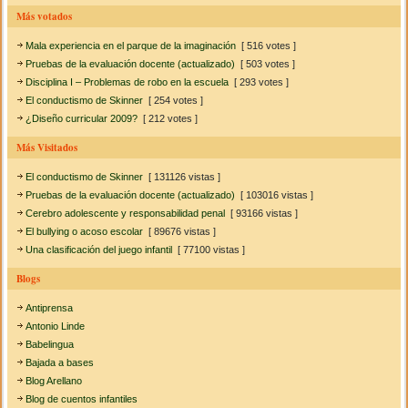
Más votados
Mala experiencia en el parque de la imaginación
[ 516 votes ]
Pruebas de la evaluación docente (actualizado)
[ 503 votes ]
Disciplina I – Problemas de robo en la escuela
[ 293 votes ]
El conductismo de Skinner
[ 254 votes ]
¿Diseño curricular 2009?
[ 212 votes ]
Más Visitados
El conductismo de Skinner
[ 131126 vistas ]
Pruebas de la evaluación docente (actualizado)
[ 103016 vistas ]
Cerebro adolescente y responsabilidad penal
[ 93166 vistas ]
El bullying o acoso escolar
[ 89676 vistas ]
Una clasificación del juego infantil
[ 77100 vistas ]
Blogs
Antiprensa
Antonio Linde
Babelingua
Bajada a bases
Blog Arellano
Blog de cuentos infantiles