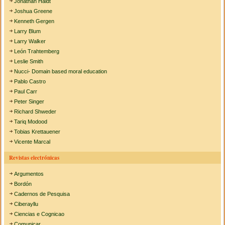
Jonathan Haidt
Joshua Greene
Kenneth Gergen
Larry Blum
Larry Walker
León Trahtemberg
Leslie Smith
Nucci- Domain based moral education
Pablo Castro
Paul Carr
Peter Singer
Richard Shweder
Tariq Modood
Tobias Krettauener
Vicente Marcal
Revistas electrónicas
Argumentos
Bordón
Cadernos de Pesquisa
Ciberayllu
Ciencias e Cognicao
Comunicar