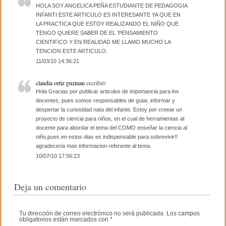
HOLA SOY ANGELICA PEÑA ESTUDIANTE DE PEDAGOGIA
INFANTI ESTE ARTICULO ES INTERESANTE YA QUE EN
LA PRACTICA QUE ESTOY REALIZANDO EL NIÑO QUE
TENGO QUIERE SABER DE EL ‘PENSAMIENTO
CIENTIFICO Y EN REALIDAD ME LLAMO MUCHO LA
TENCION ESTE ARTICULO.
11/03/10 14:36:21
claudia ortiz guzman
escribió:
Hola Gracias por publicar articulos de importancia para los
docentes, pues somos responsables de guiar, informar y
despertar la curiosidad nata del infante. Estoy por creear un
proyecto de ciencia para niños, en el cual de herramientas al
docente para abordar el tema del COMO enseñar la ciencia al
niño,pues en estos dias es indispensable para sobrevivir!!
agradeceria mas informacion referente al tema.
10/07/10 17:56:23
Deja un comentario
Tu dirección de correo electrónico no será publicada.
Los campos
obligatorios están marcados con
*