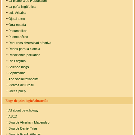
La bitácora de Hobsbawm
La peña lingüística
Luis Arbaiza
Ojo al texto
Otra mirada
Pneumatikos
Puente aéreo
Recursos diversidad afectiva
Redes para la ciencia
Reflexiones peruanas
Rio Olcymo
Science blogs
Sophimania
The social rationalist
Vientos del Brasil
Voces pucp
Blogs de psicología/educación
All about psychology
ASED
Blog de Abraham Magendzo
Blog de Daniel Trias
Blog de Frank Villegas