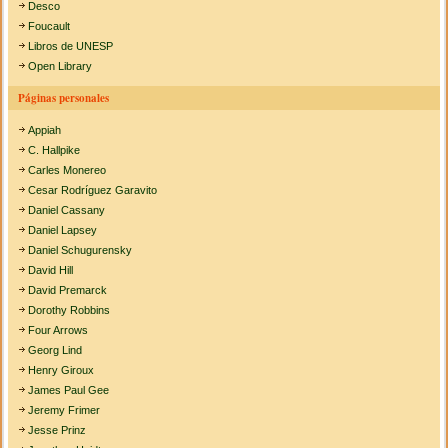
Desco
Foucault
Libros de UNESP
Open Library
Páginas personales
Appiah
C. Hallpike
Carles Monereo
Cesar Rodríguez Garavito
Daniel Cassany
Daniel Lapsey
Daniel Schugurensky
David Hill
David Premarck
Dorothy Robbins
Four Arrows
Georg Lind
Henry Giroux
James Paul Gee
Jeremy Frimer
Jesse Prinz