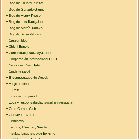
Blog de Eduard Punset
Blog de Gonzalo Gamio
Blog de Henry Pease
Blog de Luis Bacigalupo
Blog de Martín Tanaka
Blog de Rosa Villarán
Casi un blog
Chichi Espejo
Comunidad jesuita Ayacucho
Cooperación Internacional PUCP
Creer que Dios Habla
Cuida tu salud
El contraataque de Woody
El ojo de timón
El Post
Espacio compartido
Ética y responsabilidad social universitaria
Gran Combo Club
Gustavo Faveron
Heduardo
História, Ciências, Saúde
Instituto Lingüístico de Invierno