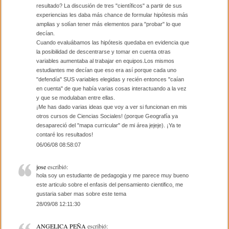
resultado? La discusión de tres "científicos" a partir de sus
experiencias les daba más chance de formular hipótesis más
amplias y solían tener más elementos para "probar" lo que
decían.
Cuando evaluábamos las hipótesis quedaba en evidencia que
la posibilidad de descentrarse y tomar en cuenta otras
variables aumentaba al trabajar en equipos.Los mismos
estudiantes me decían que eso era así porque cada uno
"defendía" SUS variables elegidas y recién entonces "caían
en cuenta" de que había varias cosas interactuando a la vez
y que se modulaban entre ellas.
¡Me has dado varias ideas que voy a ver si funcionan en mis
otros cursos de Ciencias Sociales! (porque Geografía ya
desapareció del "mapa curricular" de mi área jejeje). ¡Ya te
contaré los resultados!
06/06/08 08:58:07
jose
escribió:
hola soy un estudiante de pedagogia y me parece muy bueno
este articulo sobre el enfasis del pensamiento cientifico, me
gustaria saber mas sobre este tema
28/09/08 12:11:30
ANGELICA PEÑA
escribió: