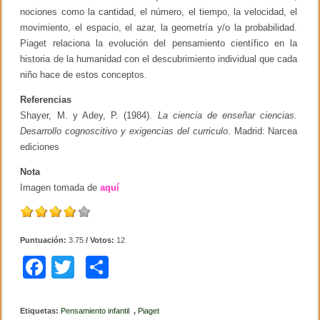
nociones como la cantidad, el número, el tiempo, la velocidad, el
movimiento, el espacio, el azar, la geometría y/o la probabilidad.
Piaget relaciona la evolución del pensamiento científico en la
historia de la humanidad con el descubrimiento individual que cada
niño hace de estos conceptos.
Referencias
Shayer, M. y Adey, P. (1984).
La ciencia de enseñar ciencias.
Desarrollo cognoscitivo y exigencias del curriculo
. Madrid: Narcea
ediciones
Nota
Imagen tomada de
aquí
Puntuación:
3.75
/ Votos:
12
F
T
C
a
wi
o
c
tt
m
Etiquetas:
Pensamiento infantil
,
Piaget