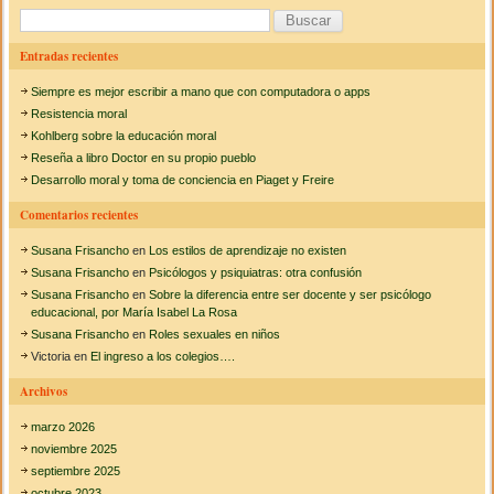
B
u
Entradas recientes
s
Siempre es mejor escribir a mano que con computadora o apps
c
Resistencia moral
a
Kohlberg sobre la educación moral
Reseña a libro Doctor en su propio pueblo
r
Desarrollo moral y toma de conciencia en Piaget y Freire
:
Comentarios recientes
Susana Frisancho
en
Los estilos de aprendizaje no existen
Susana Frisancho
en
Psicólogos y psiquiatras: otra confusión
Susana Frisancho
en
Sobre la diferencia entre ser docente y ser psicólogo
educacional, por María Isabel La Rosa
Susana Frisancho
en
Roles sexuales en niños
Victoria
en
El ingreso a los colegios….
Archivos
marzo 2026
noviembre 2025
septiembre 2025
octubre 2023