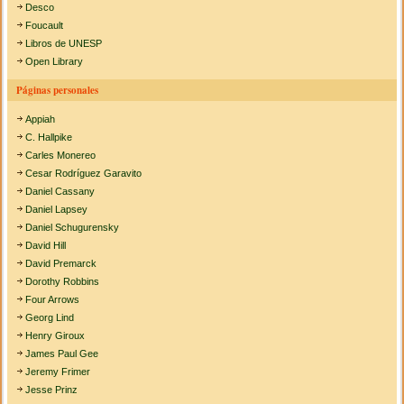
Desco
Foucault
Libros de UNESP
Open Library
Páginas personales
Appiah
C. Hallpike
Carles Monereo
Cesar Rodríguez Garavito
Daniel Cassany
Daniel Lapsey
Daniel Schugurensky
David Hill
David Premarck
Dorothy Robbins
Four Arrows
Georg Lind
Henry Giroux
James Paul Gee
Jeremy Frimer
Jesse Prinz