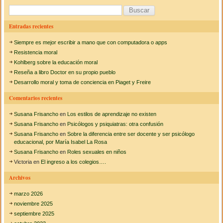
o
tir
a
B
m
o
b
u
r
Entradas recientes
k
i
s
d
Siempre es mejor escribir a mano que con computadora o apps
c
g
Resistencia moral
e
a
Kohlberg sobre la educación moral
C
Reseña a libro Doctor en su propio pueblo
o
r
m
Desarrollo moral y toma de conciencia en Piaget y Freire
p
:
a
Comentarios recientes
n
i
Susana Frisancho
en
Los estilos de aprendizaje no existen
o
Susana Frisancho
en
Psicólogos y psiquiatras: otra confusión
n
Susana Frisancho
en
Sobre la diferencia entre ser docente y ser psicólogo
t
educacional, por María Isabel La Rosa
o
Susana Frisancho
en
Roles sexuales en niños
V
y
Victoria
en
El ingreso a los colegios….
g
o
Archivos
t
s
marzo 2026
k
noviembre 2025
y
septiembre 2025