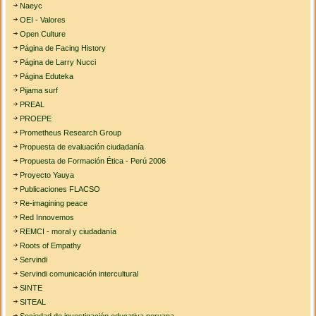
Naeyc
OEI - Valores
Open Culture
Página de Facing History
Página de Larry Nucci
Página Eduteka
Pijama surf
PREAL
PROEPE
Prometheus Research Group
Propuesta de evaluación ciudadanía
Propuesta de Formación Ética - Perú 2006
Proyecto Yauya
Publicaciones FLACSO
Re-imagining peace
Red Innovemos
REMCI - moral y ciudadanía
Roots of Empathy
Servindi
Servindi comunicación intercultural
SINTE
SITEAL
Sociedad de investigación educativa peruana