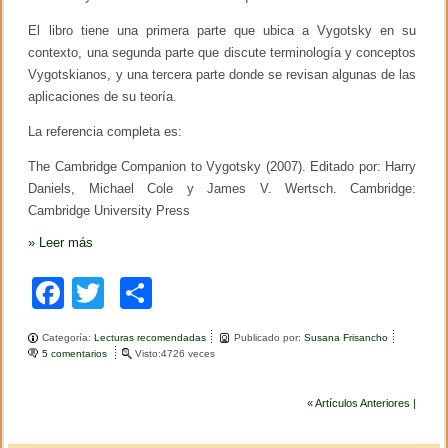
El libro tiene una primera parte que ubica a Vygotsky en su
contexto, una segunda parte que discute terminología y conceptos
Vygotskianos, y una tercera parte donde se revisan algunas de las
aplicaciones de su teoría.
La referencia completa es:
The Cambridge Companion to Vygotsky (2007). Editado por: Harry
Daniels, Michael Cole y James V. Wertsch. Cambridge:
Cambridge University Press
»
Leer más
F
T
C
a
wi
o
Categoría:
Lecturas recomendadas
Publicado por:
Susana Frisancho
c
tt
m
5 comentarios
e
Visto:4726 veces
n
e
er
p
T
h
« Artículos Anteriores |
b
ar
e
C