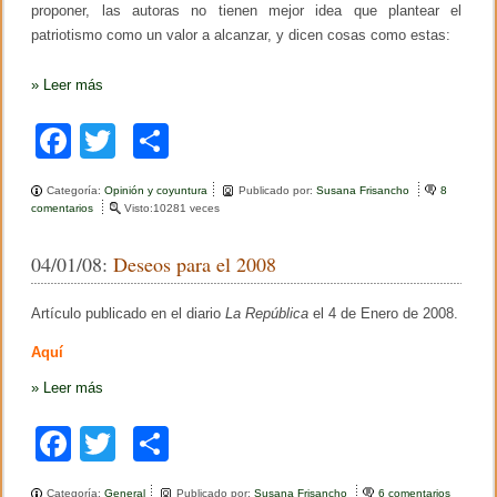
proponer, las autoras no tienen mejor idea que plantear el
patriotismo como un valor a alcanzar, y dicen cosas como estas:
»
Leer más
F
T
C
a
wi
o
Categoría:
Opinión y coyuntura
Publicado por:
Susana Frisancho
8
c
tt
m
comentarios
e
Visto:10281 veces
n
e
er
p
C
04/01/08:
Deseos para el 2008
o
b
ar
m
e
o
tir
Artículo publicado en el diario
La República
el 4 de Enero de 2008.
n
t
o
Aquí
a
r
k
»
Leer más
i
o
s
F
T
C
o
b
a
wi
o
r
e
Categoría:
General
Publicado por:
Susana Frisancho
6 comentarios
e