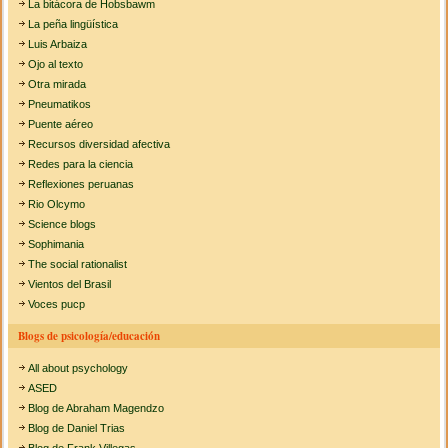
La bitácora de Hobsbawm
La peña lingüística
Luis Arbaiza
Ojo al texto
Otra mirada
Pneumatikos
Puente aéreo
Recursos diversidad afectiva
Redes para la ciencia
Reflexiones peruanas
Rio Olcymo
Science blogs
Sophimania
The social rationalist
Vientos del Brasil
Voces pucp
Blogs de psicología/educación
All about psychology
ASED
Blog de Abraham Magendzo
Blog de Daniel Trias
Blog de Frank Villegas