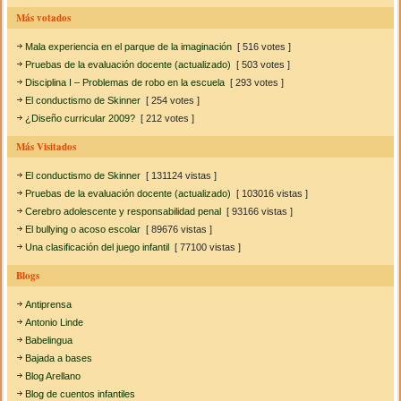
Más votados
Mala experiencia en el parque de la imaginación
[ 516 votes ]
Pruebas de la evaluación docente (actualizado)
[ 503 votes ]
Disciplina I – Problemas de robo en la escuela
[ 293 votes ]
El conductismo de Skinner
[ 254 votes ]
¿Diseño curricular 2009?
[ 212 votes ]
Más Visitados
El conductismo de Skinner
[ 131124 vistas ]
Pruebas de la evaluación docente (actualizado)
[ 103016 vistas ]
Cerebro adolescente y responsabilidad penal
[ 93166 vistas ]
El bullying o acoso escolar
[ 89676 vistas ]
Una clasificación del juego infantil
[ 77100 vistas ]
Blogs
Antiprensa
Antonio Linde
Babelingua
Bajada a bases
Blog Arellano
Blog de cuentos infantiles