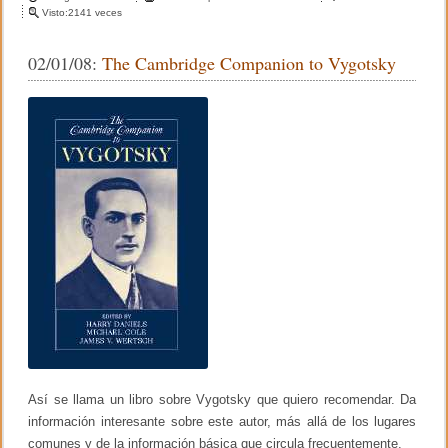
c
tt
m
l
Visto:2141 veces
n
i
D
e
er
p
b
e
02/01/08:
The Cambridge Companion to Vygotsky
r
s
b
ar
o
e
d
o
o
tir
e
s
e
p
o
d
a
u
r
k
c
a
a
e
c
l
i
2
ó
0
n
0
e
8
n
v
a
l
o
r
e
s
Así se llama un libro sobre Vygotsky que quiero recomendar. Da
información interesante sobre este autor, más allá de los lugares
comunes y de la información básica que circula frecuentemente.