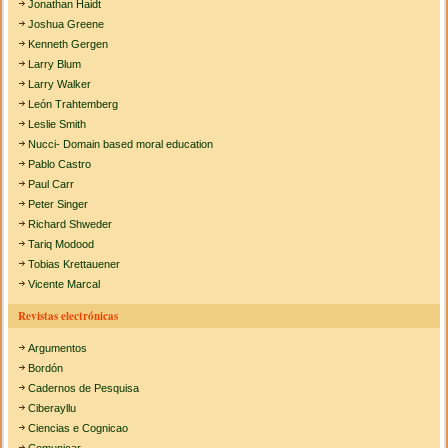
Jonathan Haidt
Joshua Greene
Kenneth Gergen
Larry Blum
Larry Walker
León Trahtemberg
Leslie Smith
Nucci- Domain based moral education
Pablo Castro
Paul Carr
Peter Singer
Richard Shweder
Tariq Modood
Tobias Krettauener
Vicente Marcal
Revistas electrónicas
Argumentos
Bordón
Cadernos de Pesquisa
Ciberayllu
Ciencias e Cognicao
Comunicar