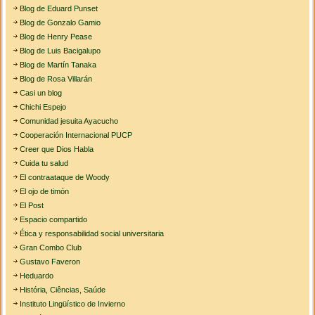
Blog de Eduard Punset
Blog de Gonzalo Gamio
Blog de Henry Pease
Blog de Luis Bacigalupo
Blog de Martín Tanaka
Blog de Rosa Villarán
Casi un blog
Chichi Espejo
Comunidad jesuita Ayacucho
Cooperación Internacional PUCP
Creer que Dios Habla
Cuida tu salud
El contraataque de Woody
El ojo de timón
El Post
Espacio compartido
Ética y responsabilidad social universitaria
Gran Combo Club
Gustavo Faveron
Heduardo
História, Ciências, Saúde
Instituto Lingüístico de Invierno