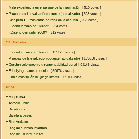
Mala experiencia en el parque de la imaginación
[ 516 votes ]
Pruebas de la evaluación docente (actualizado)
[ 503 votes ]
Disciplina I – Problemas de robo en la escuela
[ 293 votes ]
El conductismo de Skinner
[ 254 votes ]
¿Diseño curricular 2009?
[ 212 votes ]
Más Visitados
El conductismo de Skinner
[ 131125 vistas ]
Pruebas de la evaluación docente (actualizado)
[ 103016 vistas ]
Cerebro adolescente y responsabilidad penal
[ 93166 vistas ]
El bullying o acoso escolar
[ 89676 vistas ]
Una clasificación del juego infantil
[ 77100 vistas ]
Blogs
Antiprensa
Antonio Linde
Babelingua
Bajada a bases
Blog Arellano
Blog de cuentos infantiles
Blog de Eduard Punset