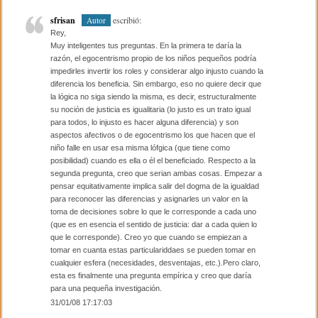
sfrisan
escribió:
Autor
Rey,
Muy inteligentes tus preguntas. En la primera te daría la
razón, el egocentrismo propio de los niños pequeños podría
impedirles invertir los roles y considerar algo injusto cuando la
diferencia los beneficia. Sin embargo, eso no quiere decir que
la lógica no siga siendo la misma, es decir, estructuralmente
su noción de justicia es igualitaria (lo justo es un trato igual
para todos, lo injusto es hacer alguna diferencia) y son
aspectos afectivos o de egocentrismo los que hacen que el
niño falle en usar esa misma lófgica (que tiene como
posibilidad) cuando es ella o él el beneficiado. Respecto a la
segunda pregunta, creo que serian ambas cosas. Empezar a
pensar equitativamente implica salir del dogma de la igualdad
para reconocer las diferencias y asignarles un valor en la
toma de decisiones sobre lo que le corresponde a cada uno
(que es en esencia el sentido de justicia: dar a cada quien lo
que le corresponde). Creo yo que cuando se empiezan a
tomar en cuanta estas particulariddaes se pueden tomar en
cualquier esfera (necesidades, desventajas, etc.).Pero claro,
esta es finalmente una pregunta empírica y creo que daría
para una pequeña investigación.
31/01/08 17:17:03