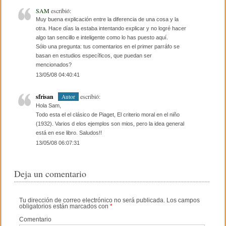
SAM
escribió:
Muy buena explicación entre la diferencia de una cosa y la
otra. Hace días la estaba intentando explicar y no logré hacer
algo tan sencillo e inteligente como lo has puesto aquí.
Sólo una pregunta: tus comentarios en el primer parráfo se
basan en estudios específicos, que puedan ser
mencionados?
13/05/08 04:40:41
sfrisan
escribió:
Autor
Hola Sam,
Todo esta el el clásico de Piaget, El criterio moral en el niño
(1932). Varios d elos ejemplos son mios, pero la idea general
está en ese libro. Saludos!!
13/05/08 06:07:31
Deja un comentario
Tu dirección de correo electrónico no será publicada.
Los campos
obligatorios están marcados con
*
Comentario