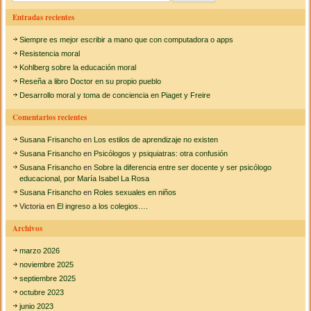
u
Entradas recientes
s
Siempre es mejor escribir a mano que con computadora o apps
c
Resistencia moral
a
Kohlberg sobre la educación moral
Reseña a libro Doctor en su propio pueblo
r
Desarrollo moral y toma de conciencia en Piaget y Freire
:
Comentarios recientes
Susana Frisancho
en
Los estilos de aprendizaje no existen
Susana Frisancho
en
Psicólogos y psiquiatras: otra confusión
Susana Frisancho
en
Sobre la diferencia entre ser docente y ser psicólogo
educacional, por María Isabel La Rosa
Susana Frisancho
en
Roles sexuales en niños
Victoria
en
El ingreso a los colegios….
Archivos
marzo 2026
noviembre 2025
septiembre 2025
octubre 2023
junio 2023