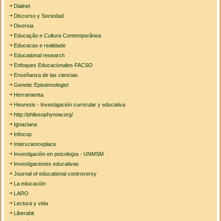
Dialnet
Discurso y Sociedad
Diversia
Educação e Cultura Contemporânea
Educacao e realidade
Educational research
Enfoques Educacionales FACSO
Enseñanza de las ciencias
Genetic Epistemologist
Herramienta
Heuresis - Investigación curricular y educativa
http://philosophynow.org/
Ignaziana
Infocop
Interscienceplace
Investigación en psicología - UNMSM
Investigaciones educativas
Journal of educational controversy
La educación
LARO
Lectura y vida
Liberabit