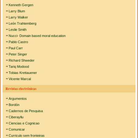
Kenneth Gergen
Larry Blum
Larry Walker
León Trahtemberg
Leslie Smith
Nucci- Domain based moral education
Pablo Castro
Paul Carr
Peter Singer
Richard Shweder
Tariq Modood
Tobias Krettauener
Vicente Marcal
Revistas electrónicas
Argumentos
Bordón
Cadernos de Pesquisa
Ciberayllu
Ciencias e Cognicao
Comunicar
Curriculo sem fronteiras