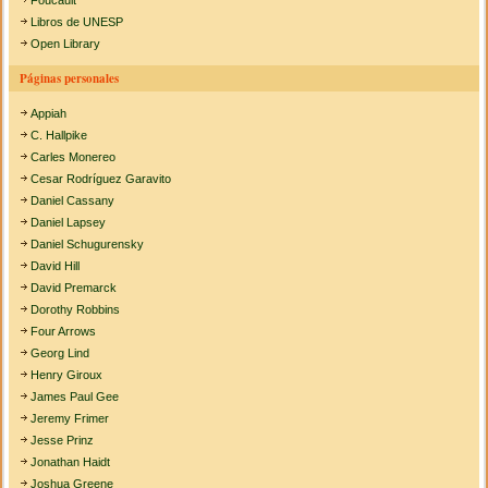
Foucault
Libros de UNESP
Open Library
Páginas personales
Appiah
C. Hallpike
Carles Monereo
Cesar Rodríguez Garavito
Daniel Cassany
Daniel Lapsey
Daniel Schugurensky
David Hill
David Premarck
Dorothy Robbins
Four Arrows
Georg Lind
Henry Giroux
James Paul Gee
Jeremy Frimer
Jesse Prinz
Jonathan Haidt
Joshua Greene