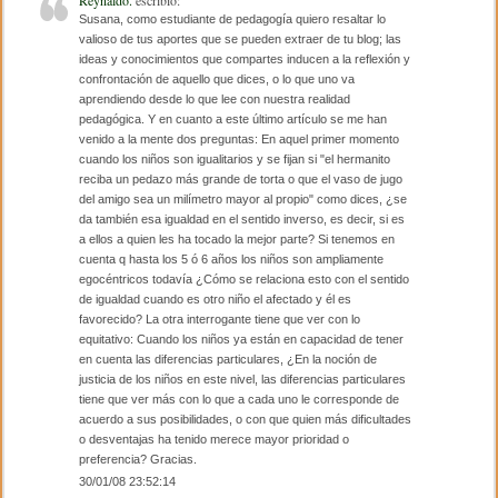
o
tir
Reynaldo.
escribió:
Susana, como estudiante de pedagogía quiero resaltar lo
o
valioso de tus aportes que se pueden extraer de tu blog; las
ideas y conocimientos que compartes inducen a la reflexión y
k
confrontación de aquello que dices, o lo que uno va
aprendiendo desde lo que lee con nuestra realidad
pedagógica. Y en cuanto a este último artículo se me han
venido a la mente dos preguntas: En aquel primer momento
cuando los niños son igualitarios y se fijan si "el hermanito
reciba un pedazo más grande de torta o que el vaso de jugo
del amigo sea un milímetro mayor al propio" como dices, ¿se
da también esa igualdad en el sentido inverso, es decir, si es
a ellos a quien les ha tocado la mejor parte? Si tenemos en
cuenta q hasta los 5 ó 6 años los niños son ampliamente
egocéntricos todavía ¿Cómo se relaciona esto con el sentido
de igualdad cuando es otro niño el afectado y él es
favorecido? La otra interrogante tiene que ver con lo
equitativo: Cuando los niños ya están en capacidad de tener
en cuenta las diferencias particulares, ¿En la noción de
justicia de los niños en este nivel, las diferencias particulares
tiene que ver más con lo que a cada uno le corresponde de
acuerdo a sus posibilidades, o con que quien más dificultades
o desventajas ha tenido merece mayor prioridad o
preferencia? Gracias.
30/01/08 23:52:14