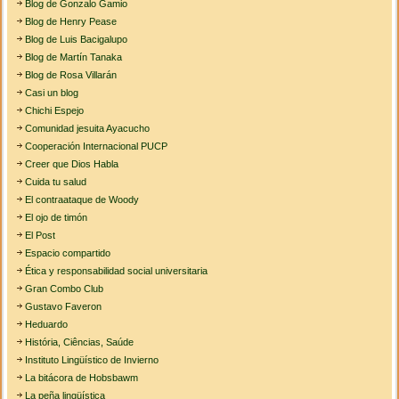
Blog de Gonzalo Gamio
Blog de Henry Pease
Blog de Luis Bacigalupo
Blog de Martín Tanaka
Blog de Rosa Villarán
Casi un blog
Chichi Espejo
Comunidad jesuita Ayacucho
Cooperación Internacional PUCP
Creer que Dios Habla
Cuida tu salud
El contraataque de Woody
El ojo de timón
El Post
Espacio compartido
Ética y responsabilidad social universitaria
Gran Combo Club
Gustavo Faveron
Heduardo
História, Ciências, Saúde
Instituto Lingüístico de Invierno
La bitácora de Hobsbawm
La peña lingüística