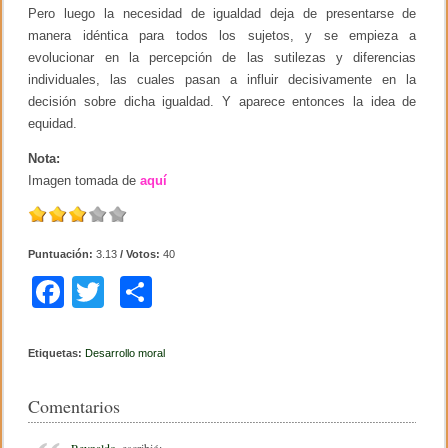
Pero luego la necesidad de igualdad deja de presentarse de
manera idéntica para todos los sujetos, y se empieza a
evolucionar en la percepción de las sutilezas y diferencias
individuales, las cuales pasan a influir decisivamente en la
decisión sobre dicha igualdad. Y aparece entonces la idea de
equidad.
Nota:
Imagen tomada de
aquí
Puntuación:
3.13
/ Votos:
40
F
T
C
a
wi
o
c
tt
m
Etiquetas:
Desarrollo moral
e
er
p
Comentarios
b
ar