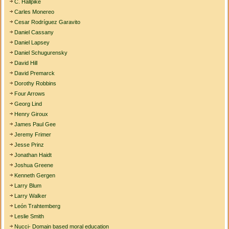
C. Hallpike
Carles Monereo
Cesar Rodríguez Garavito
Daniel Cassany
Daniel Lapsey
Daniel Schugurensky
David Hill
David Premarck
Dorothy Robbins
Four Arrows
Georg Lind
Henry Giroux
James Paul Gee
Jeremy Frimer
Jesse Prinz
Jonathan Haidt
Joshua Greene
Kenneth Gergen
Larry Blum
Larry Walker
León Trahtemberg
Leslie Smith
Nucci- Domain based moral education