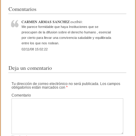
e
er
p
Comentarios
b
ar
CARMEN ARMAS SANCHEZ
escribió:
o
tir
Me parece formidable que haya Instituciones que se
preocupen de la difusion sobre el derecho humano , esencial
o
por cierto para llevar una convivencia saludable y equilibrada
entre los que nos rodean.
k
02/11/08 15:02:22
Deja un comentario
Tu dirección de correo electrónico no será publicada.
Los campos
obligatorios están marcados con
*
Comentario