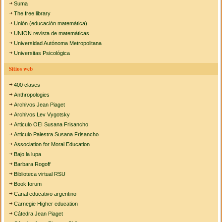
Suma
The free library
Unión (educación matemática)
UNION revista de matemáticas
Universidad Autónoma Metropolitana
Universitas Psicológica
Sitios web
400 clases
Anthropologies
Archivos Jean Piaget
Archivos Lev Vygotsky
Articulo OEI Susana Frisancho
Articulo Palestra Susana Frisancho
Association for Moral Education
Bajo la lupa
Barbara Rogoff
Biblioteca virtual RSU
Book forum
Canal educativo argentino
Carnegie Higher education
Cátedra Jean Piaget