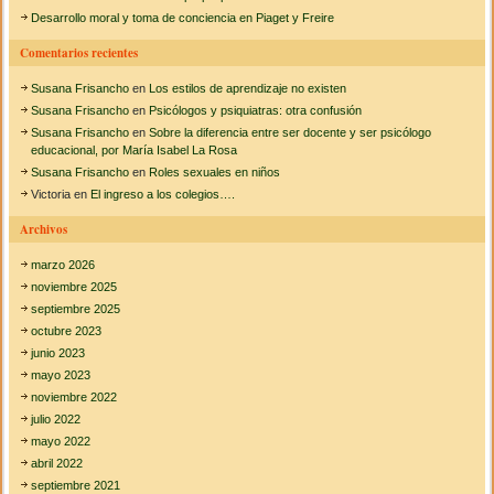
r
Desarrollo moral y toma de conciencia en Piaget y Freire
:
Comentarios recientes
Susana Frisancho
en
Los estilos de aprendizaje no existen
Susana Frisancho
en
Psicólogos y psiquiatras: otra confusión
Susana Frisancho
en
Sobre la diferencia entre ser docente y ser psicólogo
educacional, por María Isabel La Rosa
Susana Frisancho
en
Roles sexuales en niños
Victoria
en
El ingreso a los colegios….
Archivos
marzo 2026
noviembre 2025
septiembre 2025
octubre 2023
junio 2023
mayo 2023
noviembre 2022
julio 2022
mayo 2022
abril 2022
septiembre 2021