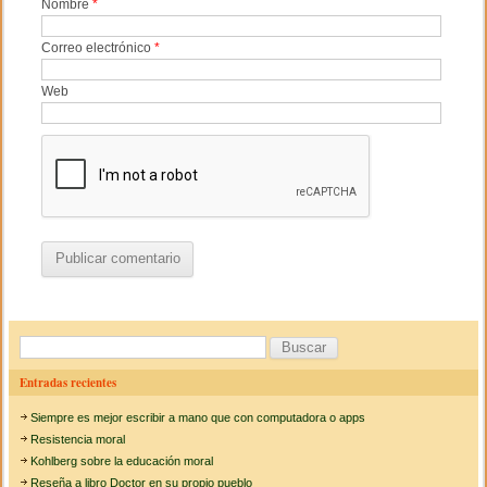
Nombre
*
Correo electrónico
*
Web
B
u
Entradas recientes
s
Siempre es mejor escribir a mano que con computadora o apps
c
Resistencia moral
a
Kohlberg sobre la educación moral
Reseña a libro Doctor en su propio pueblo