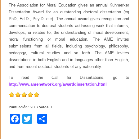
The Association for Moral Education gives an annual Kuhmerker
Dissertation Award for an outstanding doctoral dissertation (eg
PhD, Ed.D., Psy.D. etc). The annual award gives recognition and
commendation to doctoral students addressing work that informs,
develops, or relates to, the understanding of moral development,
moral functioning or moral education. The AME invites
submissions from all fields, including psychology, philosophy,
pedagogy, cultural studies and so forth. The AME invites
dissertations in both English and in languages other than English,
and from recent doctoral students of any nationality.
To read the Call for Dissertations, go to
http://www.amenetwork.org/awarddissertation.html
Puntuación:
5.00
/ Votos:
1
F
T
C
a
wi
o
c
tt
m