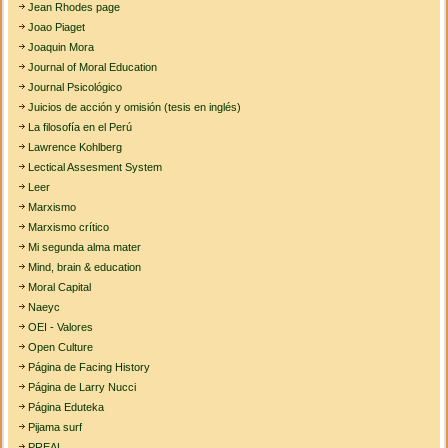
Jean Rhodes page
Joao Piaget
Joaquin Mora
Journal of Moral Education
Journal Psicológico
Juicios de acción y omisión (tesis en inglés)
La filosofía en el Perú
Lawrence Kohlberg
Lectical Assesment System
Leer
Marxismo
Marxismo crítico
Mi segunda alma mater
Mind, brain & education
Moral Capital
Naeyc
OEI - Valores
Open Culture
Página de Facing History
Página de Larry Nucci
Página Eduteka
Pijama surf
PREAL