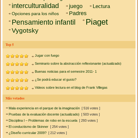
interculturalidad
juego
Lectura
Padres
Opciones para los niños
Piaget
Pensamiento infantil
Vygotsky
Top 5
Jugar con fuego
Seminario sobre la abstracción reflexionante (actualizado)
Buenas noticias para el semestre 2011- 1
¿Se podrá educar el gusto?
Videos sobre lectura en el blog de Frank Villegas
Más votados
Mala experiencia en el parque de la imaginación
[ 516 votes ]
Pruebas de la evaluación docente (actualizado)
[ 503 votes ]
Disciplina I – Problemas de robo en la escuela
[ 293 votes ]
El conductismo de Skinner
[ 254 votes ]
¿Diseño curricular 2009?
[ 212 votes ]