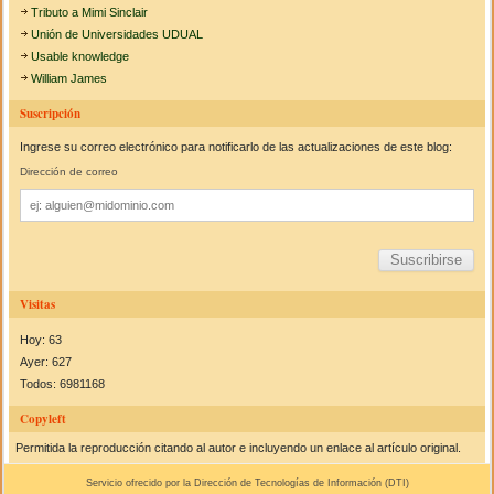
Tributo a Mimi Sinclair
Unión de Universidades UDUAL
Usable knowledge
William James
Suscripción
Ingrese su correo electrónico para notificarlo de las actualizaciones de este blog:
Dirección de correo
Dirección
de
correo
Visitas
Hoy: 63
Ayer: 627
Todos: 6981168
Copyleft
Permitida la reproducción citando al autor e incluyendo un enlace al artículo original.
Servicio ofrecido por la Dirección de Tecnologías de Información (
DTI
)