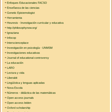
Enfoques Educacionales FACSO
Enseñanza de las ciencias
Genetic Epistemologist
Herramienta
Heuresis - Investigación curricular y educativa
http://philosophynow.org/
Ignaziana
Infocop
Interscienceplace
Investigación en psicología - UNMSM
Investigaciones educativas
Journal of educational controversy
La educación
LARO
Lectura y vida
Liberabit
Lingüística y lenguas aplicadas
Nova Escola
Números - didáctica de las matemáticas
Open access journals
Open access leiden
Oxford scholarship