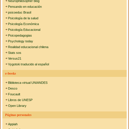
Neurophilosopher blog
Pensando en educación
psicoeduc Brasil
Psicología de la salud
Psicología Económica
Psicología Educacional
Psicopedagogias
Psychology today
Realidad educacional chilena
Stats sos
Versus21
Vygotski traducido al español
e-books
Biblioteca virtual UNIANDES
Desco
Foucault
Libros de UNESP
Open Library
Páginas personales
Appiah