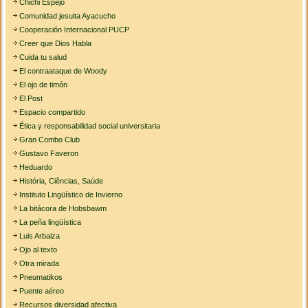
Chichi Espejo
Comunidad jesuita Ayacucho
Cooperación Internacional PUCP
Creer que Dios Habla
Cuida tu salud
El contraataque de Woody
El ojo de timón
El Post
Espacio compartido
Ética y responsabilidad social universitaria
Gran Combo Club
Gustavo Faveron
Heduardo
História, Ciências, Saúde
Instituto Lingüístico de Invierno
La bitácora de Hobsbawm
La peña lingüística
Luis Arbaiza
Ojo al texto
Otra mirada
Pneumatikos
Puente aéreo
Recursos diversidad afectiva