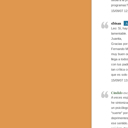
debia a la p
programas?
15/09/07 12
sfrisan
A
Leo: Sí, hay
lamentable.
Juanita,
Gracias por
Fernando Ma
muy buen or
llega a todo
con tus pad
tan crítica
que es solo
15/09/07 13
Cándido
esc
A veces esp
he sintoniza
un psicólog
"suerte" por
deprimentes,
ese sentido.