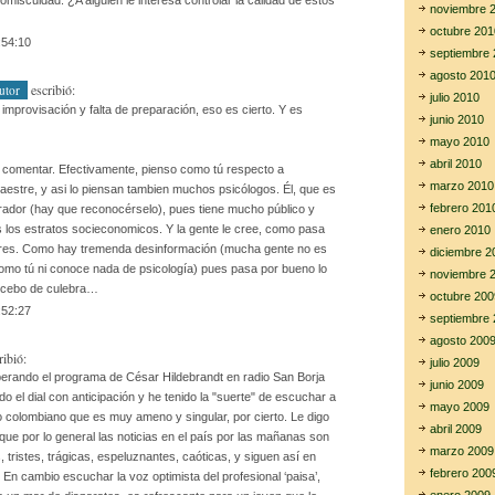
romiscuidad. ¿A alguien le interesa controlar la calidad de estos
noviembre 
octubre 201
:54:10
septiembre 
agosto 201
escribió:
utor
julio 2010
 improvisación y falta de preparación, eso es cierto. Y es
junio 2010
mayo 2010
abril 2010
 comentar. Efectivamente, pienso como tú respecto a
marzo 2010
estre, y asi lo piensan tambien muchos psicólogos. Él, que es
febrero 201
ador (hay que reconocérselo), pues tiene mucho público y
s los estratos socieconomicos. Y la gente le cree, como pasa
enero 2010
res. Como hay tremenda desinformación (mucha gente no es
diciembre 2
 como tú ni conoce nada de psicología) pues pasa por bueno lo
noviembre 
 cebo de culebra…
octubre 200
:52:27
septiembre 
agosto 200
ribió:
julio 2009
erando el programa de César Hildebrandt en radio San Borja
junio 2009
do el dial con anticipación y he tenido la "suerte" de escuchar a
mayo 2009
o colombiano que es muy ameno y singular, por cierto. Le digo
abril 2009
que por lo general las noticias en el país por las mañanas son
marzo 2009
 tristes, trágicas, espeluznantes, caóticas, y siguen así en
febrero 200
 En cambio escuchar la voz optimista del profesional ‘paisa’,