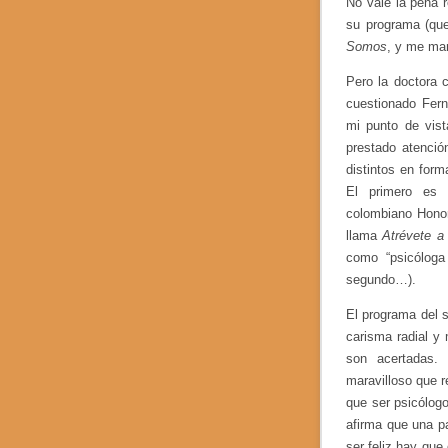
No vale la pena 
su programa (que
Somos
, y me man
Pero la doctora 
cuestionado Fer
mi punto de vist
prestado atenci
distintos en for
El primero es
colombiano Honor
llama
Atrévete a 
como “psicóloga
segundo…).
El programa del se
carisma radial y
son acertadas. 
maravilloso que r
que ser psicólogo
afirma que una pa
ser feliz hay qu