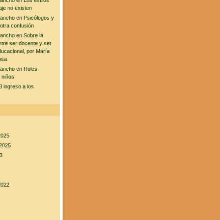
sancho
en
Los estilos
aje no existen
sancho
en
Psicólogos y
 otra confusión
sancho
en
Sobre la
ntre ser docente y ser
ducacional, por María
osa
sancho
en
Roles
 niños
l ingreso a los
2025
2025
3
2022