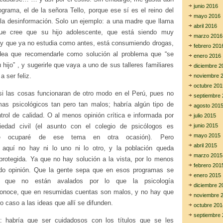
junio 2016
grama, el de la señora Tello, porque ese sí es el reino del
mayo 2016
la desinformación. Solo un ejemplo: a una madre que llama
abril 2016
ue cree que su hijo adolescente, que está siendo muy
marzo 2016
a y que ya no estudia como antes, está consumiendo drogas,
febrero 201
idea que recomendarle como solución al problema que “se
enero 2016
hijo” , y sugerirle que vaya a uno de sus talleres familiares
diciembre 2
a ser feliz.
noviembre 
octubre 201
 si las cosas funcionaran de otro modo en el Perú, pues no
septiembre 
amas psicológicos tan pero tan malos; habría algún tipo de
agosto 201
trol de calidad. O al menos opinión crítica e informada por
julio 2015
iedad civil (el asunto con el colegio de psicólogos es
junio 2015
mayo 2015
me ocuparé de ese tema en otra ocasión). Pero
abril 2015
 aquí no hay ni lo uno ni lo otro, y la población queda
marzo 2015
rotegida. Ya que no hay solución a la vista, por lo menos
febrero 201
o opinión. Que la gente sepa que en esos programas se
enero 2015
s, que no están avalados por lo que la psicología
diciembre 2
onoce, que en resumidas cuentas son malos, y no hay que
noviembre 
 caso a las ideas que allí se difunden.
octubre 201
septiembre 
: habría que ser cuidadosos con los títulos que se les