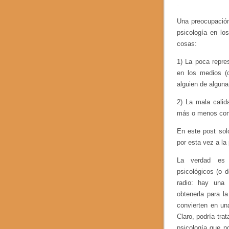
Una preocupación
psicología en l
cosas:
1) La poca repres
en los medios (c
alguien de alguna 
2) La mala cali
más o menos con
En este post sol
por esta vez a la 
La verdad es 
psicológicos (o 
radio: hay una
obtenerla para l
convierten en un
Claro, podría tra
psicología que n