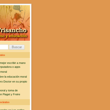
ntes
mejor escribir a mano
mputadora o apps
 moral
bre la educación moral
bro Doctor en su propio
moral y toma de
n Piaget y Freire
ecientes