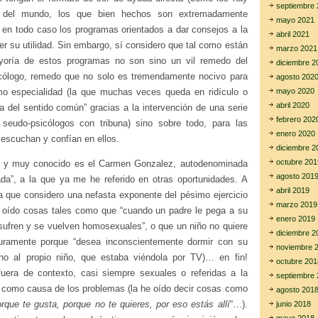
septiembre 
s del mundo, los que bien hechos son extremadamente
mayo 2021
o en todo caso los programas orientados a dar consejos a la
abril 2021
er su utilidad. Sin embargo, sí considero que tal como están
marzo 2021
yoría de estos programas no son sino un vil remedo del
diciembre 2
cólogo, remedo que no solo es tremendamente nocivo para
agosto 202
mo especialidad (la que muchas veces queda en ridículo o
mayo 2020
abril 2020
a del sentido común” gracias a la intervención de una serie
febrero 202
seudo-psicólogos con tribuna) sino sobre todo, para las
enero 2020
escuchan y confían en ellos.
diciembre 2
octubre 201
 y muy conocido es el Carmen Gonzalez, autodenominada
agosto 201
da”, a la que ya me he referido en otras oportunidades. A
abril 2019
la que considero una nefasta exponente del pésimo ejercicio
marzo 2019
he oído cosas tales como que “cuando un padre le pega a su
enero 2019
 sufren y se vuelven homosexuales”, o que un niño no quiere
diciembre 2
guramente porque “desea inconscientemente dormir con su
noviembre 
ho al propio niño, que estaba viéndola por TV)… en fin!
octubre 201
 fuera de contexto, casi siempre sexuales o referidas a la
septiembre 
” como causa de los problemas (la he oído decir cosas como
agosto 201
rque te gusta, porque no te quieres, por eso estás allí
“…).
junio 2018