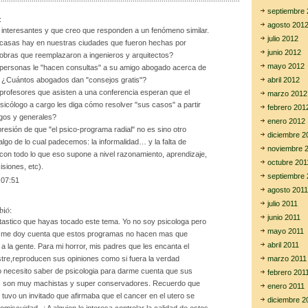
ar
septiembre 
:
agosto 201
tir
 interesantes y que creo que responden a un fenómeno similar.
julio 2012
casas hay en nuestras ciudades que fueron hechas por
junio 2012
obras que reemplazaron a ingenieros y arquitectos?
mayo 2012
personas le "hacen consultas" a su amigo abogado acerca de
abril 2012
? ¿Cuántos abogados dan "consejos gratis"?
profesores que asisten a una conferencia esperan que el
marzo 2012
sicólogo a cargo les diga cómo resolver "sus casos" a partir
febrero 201
gos y generales?
enero 2012
resión de que "el psico-programa radial" no es sino otro
diciembre 2
lgo de lo cual padecemos: la informalidad… y la falta de
noviembre 
con todo lo que eso supone a nivel razonamiento, aprendizaje,
octubre 201
siones, etc).
septiembre 
:07:51
agosto 2011
julio 2011
bió:
junio 2011
tastico que hayas tocado este tema. Yo no soy psicologa pero
mayo 2011
 me doy cuenta que estos programas no hacen mas que
abril 2011
a la gente. Para mi horror, mis padres que les encanta el
marzo 2011
tre,reproducen sus opiniones como si fuera la verdad
o necesito saber de psicologia para darme cuenta que sus
febrero 201
s son muy machistas y super conservadores. Recuerdo que
enero 2011
tuvo un invitado que afirmaba que el cancer en el utero se
diciembre 2