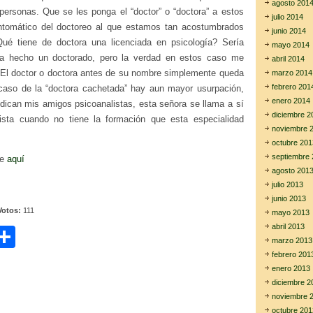
agosto 201
 personas. Que se les ponga el “doctor” o “doctora” a estos
julio 2014
ntomático del doctoreo al que estamos tan acostumbrados
junio 2014
ué tiene de doctora una licenciada en psicología? Sería
mayo 2014
era hecho un doctorado, pero la verdad en estos caso me
abril 2014
. El doctor o doctora antes de su nombre simplemente queda
marzo 2014
febrero 201
caso de la “doctora cachetada” hay aun mayor usurpación,
enero 2014
ican mis amigos psicoanalistas, esta señora se llama a sí
diciembre 2
ista cuando no tiene la formación que esta especialidad
noviembre 
octubre 201
septiembre 
de
aquí
agosto 201
julio 2013
junio 2013
Votos:
111
mayo 2013
abril 2013
C
marzo 2013
i
o
febrero 201
enero 2013
m
diciembre 2
r
p
noviembre 
octubre 201