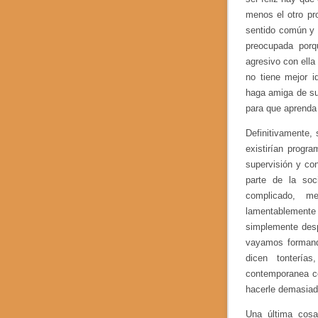
menos el otro pro
sentido común y 
preocupada porq
agresivo con ell
no tiene mejor 
haga amiga de su 
para que aprenda 
Definitivamente,
existirían progr
supervisión y con
parte de la soc
complicado, 
lamentablemente
simplemente desp
vayamos formand
dicen tontería
contemporanea c
hacerle demasiado
Una última cosa