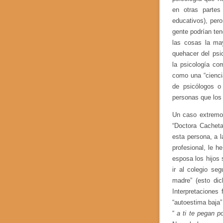
en otras parte
educativos), per
gente podrían ten
las cosas la ma
quehacer del psi
la psicología co
como una “cienci
de psicólogos o 
personas que los 
Un caso extremo
“Doctora Cacheta
esta persona, a 
profesional, le 
esposa los hijos
ir al colegio se
madre” (esto dic
Interpretaciones
“autoestima baja
“
a ti te pegan po