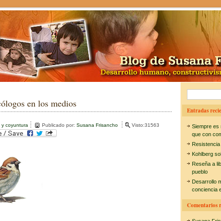
B
cólogos en los medios
u
Entradas recie
s
 y coyuntura
Publicado por:
Susana Frisancho
Visto:31563
Siempre es 
c
que con co
Resistencia
a
Kohlberg so
r
Reseña a li
pueblo
:
Desarrollo 
conciencia e
Comentarios r