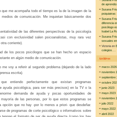
Susana Fri
de aprendiz
Susana Fri
 que me acompaña todo el tiempo es la de la imagen de la
psiquiatras:
os medios de comunicación. Me inquietan básicamente dos
Susana Fri
diferencia e
psicólogo e
entatividad de las diferentes perspectivas de la psicología
Isabel La R
Susana Fri
asi con exclusividad salen psicoanalistas, muy rara vez
sexuales en
otra corriente).
Victoria
en
E
colegios….
dad de los pocos psicólogos que se han hecho un espacio
stante en algún medio de comunicación.
Archivos
o me voy a referir al segundo problema (dejando de la lado
marzo 2026
noviembre 
prensa escrita).
septiembre 
que entiendo perfectamente que existan programas
octubre 202
de ayuda psicológica, para ser más precisos) en la TV o la
junio 2023
 enorme demanda de ayuda y pocas oportunidades de
mayo 2023
noviembre 
a mayoría de las personas, por lo que estos programas se
julio 2022
a opción que no hay -por lo menos a priori- que desdeñar.
mayo 2022
tarse de programas de corte psicológico o informativos sobre
abril 2022
o tengan el formato de ser de ayuda directa (como los hay