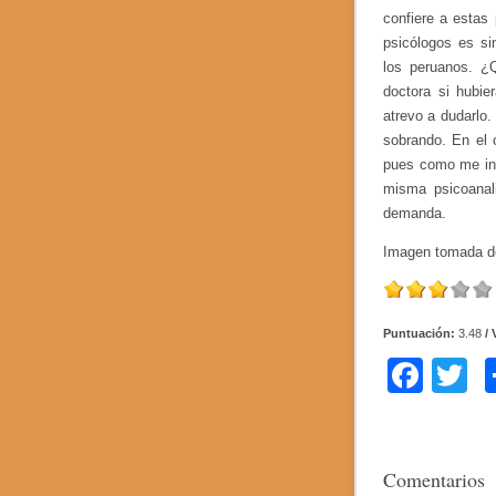
confiere a estas
psicólogos es si
los peruanos. ¿Q
doctora si hubi
atrevo a dudarlo
sobrando. En el 
pues como me ind
misma psicoanal
demanda.
Imagen tomada 
Puntuación:
3.48
/ 
F
T
a
w
c
tt
e
e
Comentarios