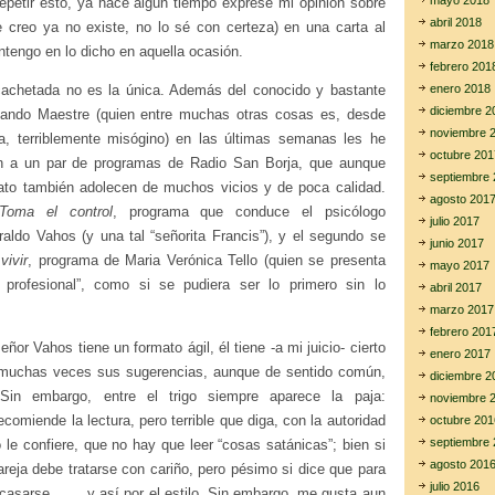
mayo 2018
repetir esto, ya hace algún tiempo expresé mi opinión sobre
abril 2018
 creo ya no existe, no lo sé con certeza) en una carta al
marzo 2018
tengo en lo dicho en aquella ocasión.
febrero 201
cachetada no es la única. Además del conocido y bastante
enero 2018
diciembre 2
nando Maestre (quien entre muchas otras cosas es, desde
noviembre 
a, terriblemente misógino) en las últimas semanas les he
octubre 201
ón a un par de programas de Radio San Borja, que aunque
septiembre 
mato también adolecen de muchos vicios y de poca calidad.
agosto 201
Toma el control
, programa que conduce el psicólogo
julio 2017
aldo Vahos (y una tal “señorita Francis”), y el segundo se
junio 2017
vivir
, programa de Maria Verónica Tello (quien se presenta
mayo 2017
 profesional”, como si se pudiera ser lo primero sin lo
abril 2017
marzo 2017
febrero 201
ñor Vahos tiene un formato ágil, él tiene -a mi juicio- cierto
enero 2017
 muchas veces sus sugerencias, aunque de sentido común,
diciembre 2
Sin embargo, entre el trigo siempre aparece la paja:
noviembre 
ecomiende la lectura, pero terrible que diga, con la autoridad
octubre 201
septiembre 
 le confiere, que no hay que leer “cosas satánicas”; bien si
agosto 201
reja debe tratarse con cariño, pero pésimo si dice que para
julio 2016
e casarse… … y así por el estilo. Sin embargo, me gusta aun