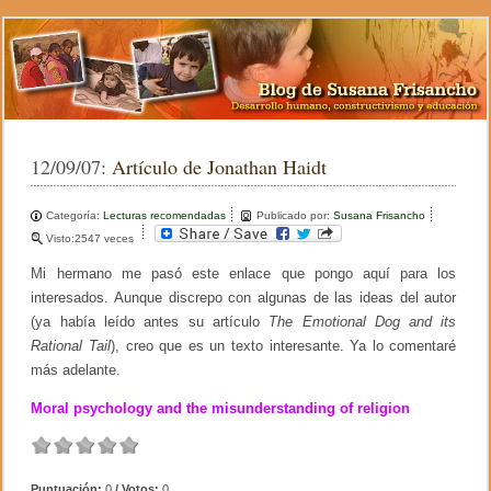
12/09/07:
Artículo de Jonathan Haidt
Categoría:
Lecturas recomendadas
Publicado por:
Susana Frisancho
Visto:2547 veces
Mi hermano me pasó este enlace que pongo aquí para los
interesados. Aunque discrepo con algunas de las ideas del autor
(ya había leído antes su artículo
The Emotional Dog and its
Rational Tail
), creo que es un texto interesante. Ya lo comentaré
más adelante.
Moral psychology and the misunderstanding of religion
Puntuación:
0
/ Votos:
0