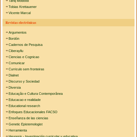
Tariq Modood
Tobias Krettauener
Vicente Marcal
Revistas electrónicas
Argumentos
Bordón
Cadernos de Pesquisa
Ciberayllu
Ciencias e Cognicao
Comunicar
Curriculo sem fronteiras
Dialnet
Discurso y Sociedad
Diversia
Educação e Cultura Contemporânea
Educacao e realidade
Educational research
Enfoques Educacionales FACSO
Enseñanza de las ciencias
Genetic Epistemologist
Herramienta
Heuresis - Investigación curricular y educativa