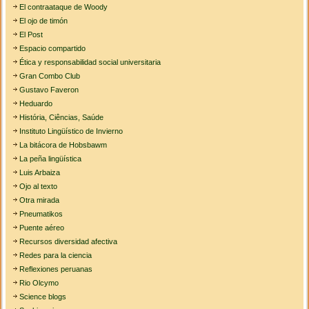
El contraataque de Woody
El ojo de timón
El Post
Espacio compartido
Ética y responsabilidad social universitaria
Gran Combo Club
Gustavo Faveron
Heduardo
História, Ciências, Saúde
Instituto Lingüístico de Invierno
La bitácora de Hobsbawm
La peña lingüística
Luis Arbaiza
Ojo al texto
Otra mirada
Pneumatikos
Puente aéreo
Recursos diversidad afectiva
Redes para la ciencia
Reflexiones peruanas
Rio Olcymo
Science blogs