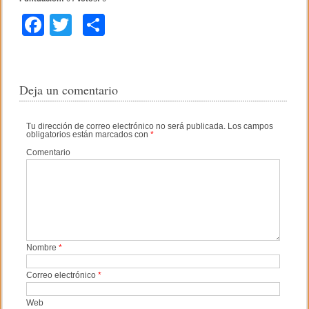
F
T
C
a
wi
o
c
tt
m
e
er
p
Deja un comentario
b
ar
Tu dirección de correo electrónico no será publicada.
Los campos
o
tir
obligatorios están marcados con
*
o
Comentario
k
Nombre
*
Correo electrónico
*
Web