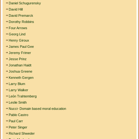
Daniel Schugurensky
David Hill
David Premarck
Dorothy Robbins
Four Arrows
Georg Lind
Henry Giroux
James Paul Gee
Jeremy Frimer
Jesse Prinz
Jonathan Haidt
Joshua Greene
Kenneth Gergen
Larry Blum
Larry Walker
León Trahtemberg
Leslie Smith
Nucci- Domain based moral education
Pablo Castro
Paul Carr
Peter Singer
Richard Shweder