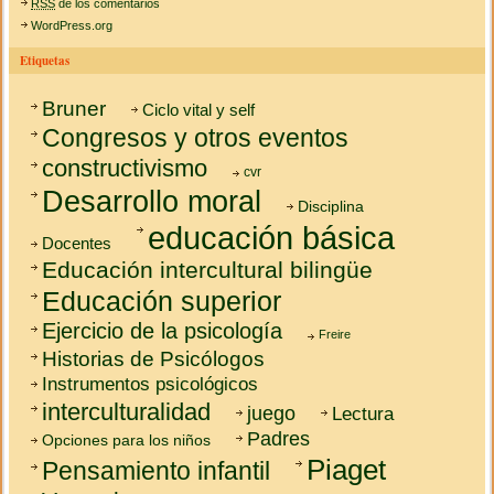
RSS
de los comentarios
WordPress.org
Etiquetas
Bruner
Ciclo vital y self
Congresos y otros eventos
constructivismo
cvr
Desarrollo moral
Disciplina
educación básica
Docentes
Educación intercultural bilingüe
Educación superior
Ejercicio de la psicología
Freire
Historias de Psicólogos
Instrumentos psicológicos
interculturalidad
juego
Lectura
Padres
Opciones para los niños
Piaget
Pensamiento infantil