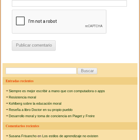
B
u
Entradas recientes
s
Siempre es mejor escribir a mano que con computadora o apps
c
Resistencia moral
a
Kohlberg sobre la educación moral
Reseña a libro Doctor en su propio pueblo
r
Desarrollo moral y toma de conciencia en Piaget y Freire
:
Comentarios recientes
Susana Frisancho
en
Los estilos de aprendizaje no existen