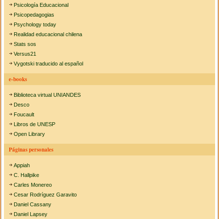
Psicología Educacional
Psicopedagogias
Psychology today
Realidad educacional chilena
Stats sos
Versus21
Vygotski traducido al español
e-books
Biblioteca virtual UNIANDES
Desco
Foucault
Libros de UNESP
Open Library
Páginas personales
Appiah
C. Hallpike
Carles Monereo
Cesar Rodríguez Garavito
Daniel Cassany
Daniel Lapsey