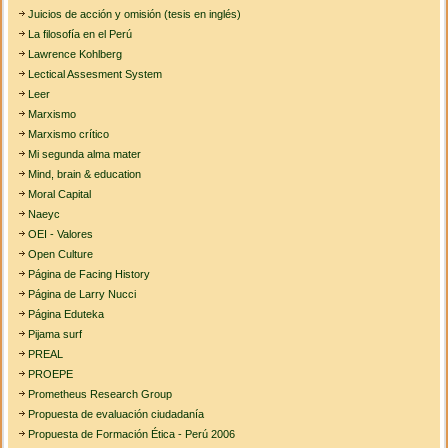
Juicios de acción y omisión (tesis en inglés)
La filosofía en el Perú
Lawrence Kohlberg
Lectical Assesment System
Leer
Marxismo
Marxismo crítico
Mi segunda alma mater
Mind, brain & education
Moral Capital
Naeyc
OEI - Valores
Open Culture
Página de Facing History
Página de Larry Nucci
Página Eduteka
Pijama surf
PREAL
PROEPE
Prometheus Research Group
Propuesta de evaluación ciudadanía
Propuesta de Formación Ética - Perú 2006