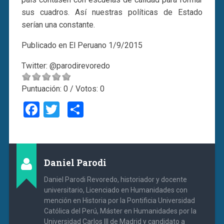
sus cuadros. Así nuestras políticas de Estado
serían una constante.
Publicado en El Peruano 1/9/2015
Twitter: @parodirevoredo
Puntuación:
0
/ Votos:
0
Facebook
Twitter
Compartir
Daniel Parodi
Daniel Parodi Revoredo, historiador y docente
universitario, Licenciado en Humanidades con
mención en Historia por la Pontificia Universidad
Católica del Perú, Máster en Humanidades por la
Universidad Carlos III de Madrid y candidato a