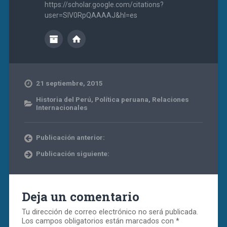
https://scholar.google.com/citations?
user=SIV0RpQAAAAJ&hl=es
21 septiembre, 2015
Historia del Perú
,
Política peruana
,
Relaciones
Internacionales
Publicación anterior:
Publicación siguiente:
Deja un comentario
Tu dirección de correo electrónico no será publicada.
Los campos obligatorios están marcados con
*