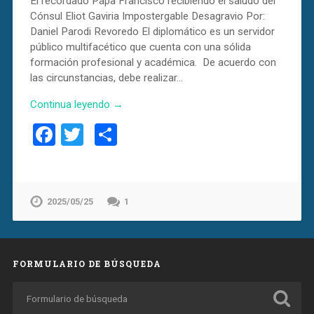
El recordado Papa Francisco recibiendo el saludo del
Cónsul Eliot Gaviria Impostergable Desagravio Por:
Daniel Parodi Revoredo El diplomático es un servidor
público multifacético que cuenta con una sólida
formación profesional y académica. De acuerdo con
las circunstancias, debe realizar…
Continua leyendo →
Facebook
Twitter
Compartir
2025/05/25
1
FORMULARIO DE BÚSQUEDA