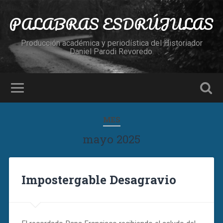
PALABRAS ESDRÚJULAS
Producción académica y periodística del Historiador
Daniel Parodi Revoredo.
MES
mayo 2025
Impostergable Desagravio