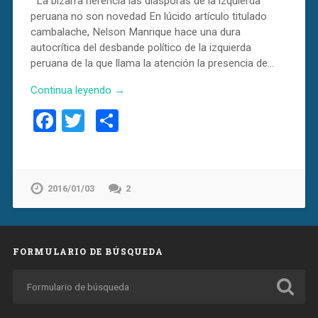
La bizarra herencia las diásporas de la izquierda
peruana no son novedad En lúcido artículo titulado
cambalache, Nelson Manrique hace una dura
autocrítica del desbande político de la izquierda
peruana de la que llama la atención la presencia de…
Continua leyendo →
Facebook
Twitter
Compartir
2016/01/03
2
FORMULARIO DE BÚSQUEDA