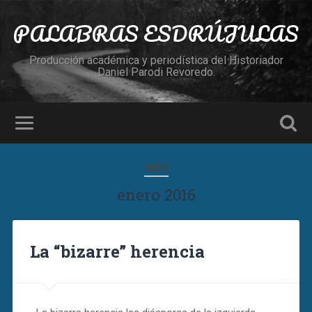
PALABRAS ESDRÚJULAS
Producción académica y periodística del Historiador
Daniel Parodi Revoredo.
MES
enero 2016
La “bizarre” herencia