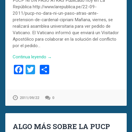
PUCP NI UN PASO ATRÁS Publicado hoy en La
República http://www.larepublica.pe/22-09-
2011/pucp-no-dara-ni-un-paso-atras-ante-
pretension-de-cardenal-cipriani Mañana, viernes, se
realizará asamblea universitaria para ver pedido de
Vaticano. El Vaticano informó que enviará un Visitador
Apostólico para colaborar en la solución del conflicto
por el pedido…
Continua leyendo →
Facebook
Twitter
Compartir
2011/09/22
0
ALGO MÁS SOBRE LA PUCP