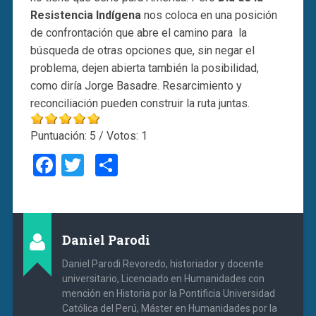
Resistencia Indígena
nos coloca en una posición
de confrontación que abre el camino para la
búsqueda de otras opciones que, sin negar el
problema, dejen abierta también la posibilidad,
como diría Jorge Basadre. Resarcimiento y
reconciliación pueden construir la ruta juntas.
Puntuación:
5
/ Votos:
1
Facebook
Twitter
Compartir
Daniel Parodi
Daniel Parodi Revoredo, historiador y docente
universitario, Licenciado en Humanidades con
mención en Historia por la Pontificia Universidad
Católica del Perú, Máster en Humanidades por la