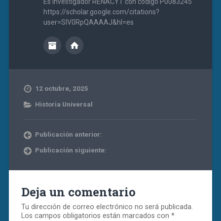
Es investigador RENACYT con código P0083245
https://scholar.google.com/citations?
user=SIV0RpQAAAAJ&hl=es
12 octubre, 2025
Historia Universal
Publicación anterior:
Publicación siguiente:
Deja un comentario
Tu dirección de correo electrónico no será publicada.
Los campos obligatorios están marcados con
*