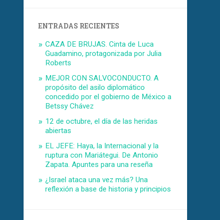
ENTRADAS RECIENTES
CAZA DE BRUJAS. Cinta de Luca
Guadamino, protagonizada por Julia
Roberts
MEJOR CON SALVOCONDUCTO. A
propósito del asilo diplomático
concedido por el gobierno de México a
Betssy Chávez
12 de octubre, el día de las heridas
abiertas
EL JEFE: Haya, la Internacional y la
ruptura con Mariátegui. De Antonio
Zapata. Apuntes para una reseña
¿Israel ataca una vez más? Una
reflexión a base de historia y principios