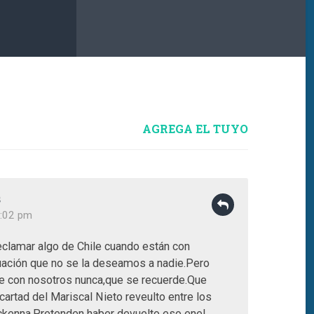
AGREGA EL TUYO
s
3:02 pm
clamar algo de Chile cuando están con
tuación que no se la deseamos a nadie.Pero
te con nosotros nunca,que se recuerde.Que
cartad del Mariscal Nieto reveulto entre los
kenna,Pretenden haber devuelto eso enel