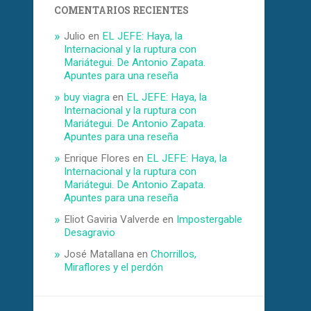
COMENTARIOS RECIENTES
Julio
en
EL JEFE: Haya, la
Internacional y la ruptura con
Mariátegui. De Antonio Zapata.
Apuntes para una reseña
buy viagra
en
EL JEFE: Haya, la
Internacional y la ruptura con
Mariátegui. De Antonio Zapata.
Apuntes para una reseña
Enrique Flores
en
EL JEFE: Haya, la
Internacional y la ruptura con
Mariátegui. De Antonio Zapata.
Apuntes para una reseña
Eliot Gaviria Valverde
en
Impostergable
Desagravio
José Matallana
en
Chorrillos,
Miraflores y el perdón