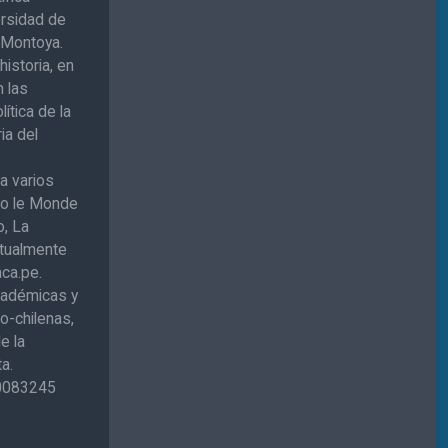
ersidad de
e Montoya.
historia, en
n las
lítica de la
ria del
ra varios
mo le Monde
o, La
ctualmente
aca.pe.
cadémicas y
o-chilenas,
de la
a.
P0083245