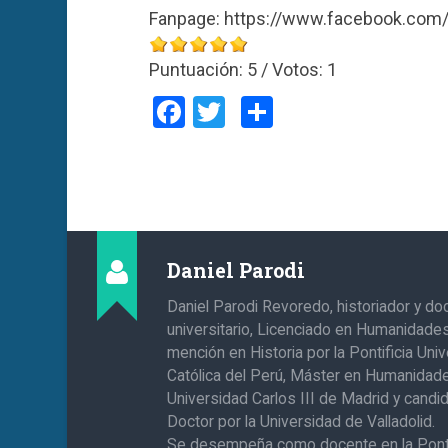
Fanpage: https://www.facebook.com/
Puntuación:
5
/ Votos:
1
Facebook
Twitter
Compartir
Daniel Parodi
Daniel Parodi Revoredo, historiador y do
universitario, Licenciado en Humanidade
mención en Historia por la Pontificia Uni
Católica del Perú, Máster en Humanidade
Universidad Carlos III de Madrid y candi
Doctor por la Universidad de Valladolid.
Se desempeña como docente en la Ponti