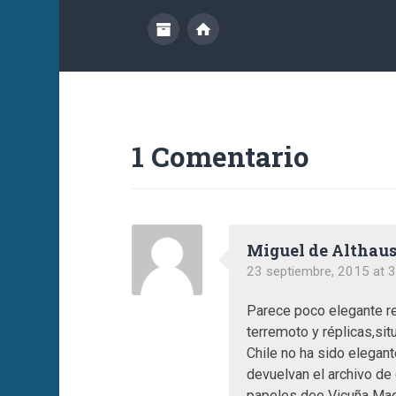
1 Comentario
Miguel de Althau
23 septiembre, 2015 at 
Parece poco elegante re
terremoto y réplicas,si
Chile no ha sido elegan
devuelvan el archivo de 
papeles dee Vicuña Mac