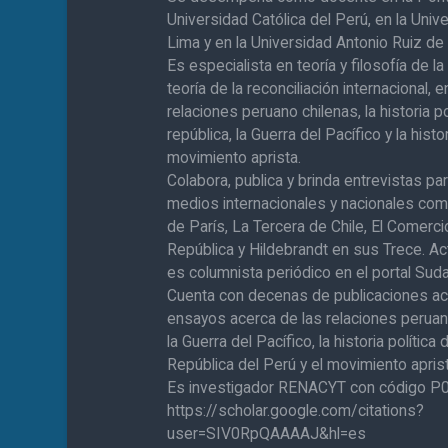
Universidad Católica del Perú, en la Univ
Lima y en la Universidad Antonio Ruiz d
Es especialista en teoría y filosofía de la 
teoría de la reconciliación internacional, e
relaciones peruano chilenas, la historia po
república, la Guerra del Pacífico y la histo
movimiento aprista.
Colabora, publica y brinda entrevistas pa
medios internacionales y nacionales co
de París, La Tercera de Chile, El Comerci
República y Hildebrandt en sus Trece. A
es columnista periódico en el portal Sud
Cuenta con decenas de publicaciones a
ensayos acerca de las relaciones peruan
la Guerra del Pacífico, la historia política 
República del Perú y el movimiento aprist
Es investigador RENACYT con código 
https://scholar.google.com/citations?
user=SIV0RpQAAAAJ&hl=es