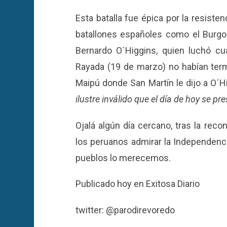
Esta batalla fue épica por la resiste
batallones españoles como el Burgos
Bernardo O´Higgins, quien luchó c
Rayada (19 de marzo) no habían termi
Maipú donde San Martín le dijo a O´H
ilustre inválido que el día de hoy se p
Ojalá algún día cercano, tras la rec
los peruanos admirar la Independenci
pueblos lo merecemos.
Publicado hoy en Exitosa Diario
twitter: @parodirevoredo