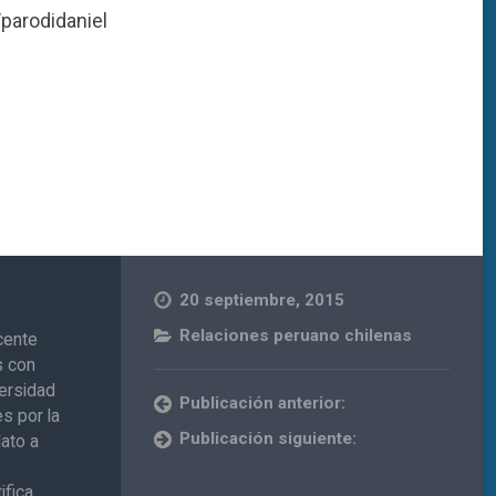
parodidaniel
20 septiembre, 2015
Relaciones peruano chilenas
cente
s con
versidad
Publicación anterior:
s por la
Publicación siguiente:
dato a
fica