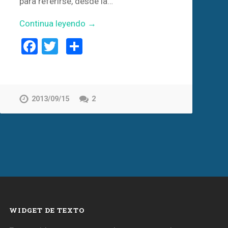
para referirse, desde la…
Continua leyendo →
Facebook
Twitter
Compartir
2013/09/15
2
WIDGET DE TEXTO