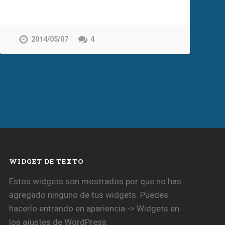
2014/05/07
4
WIDGET DE TEXTO
Estos widgets son mostrados por que no has
agregado ninguno de tus widgets. Puedes
hacerlo entrando en apariencia -> Widgets en
los ajustes de WordPress.