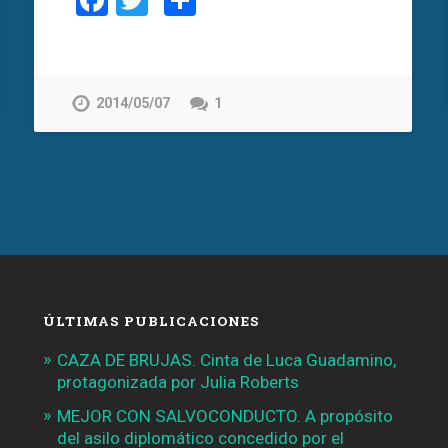
Facebook
Twitter
Compartir
2014/05/07
1
ÚLTIMAS PUBLICACIONES
CAZA DE BRUJAS. Cinta de Luca Guadamino,
protagonizada por Julia Roberts
MEJOR CON SALVOCONDUCTO. A propósito
del asilo diplomático concedido por el