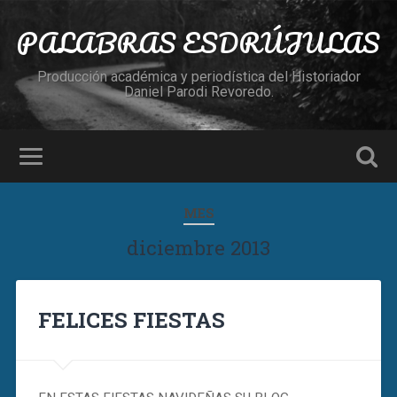
PALABRAS ESDRÚJULAS
Producción académica y periodística del Historiador
Daniel Parodi Revoredo.
MES
diciembre 2013
FELICES FIESTAS