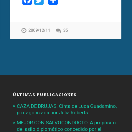
Facebook
Twitter
Compartir
2009/12/11
35
ÚLTIMAS PUBLICACIONES
CAZA DE BRUJAS. Cinta de Luca Guadamino,
protagonizada por Julia Roberts
MEJOR CON SALVOCONDUCTO. A propósito
del asilo diplomático concedido por el