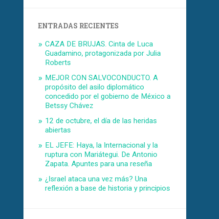
ENTRADAS RECIENTES
CAZA DE BRUJAS. Cinta de Luca
Guadamino, protagonizada por Julia
Roberts
MEJOR CON SALVOCONDUCTO. A
propósito del asilo diplomático
concedido por el gobierno de México a
Betssy Chávez
12 de octubre, el día de las heridas
abiertas
EL JEFE: Haya, la Internacional y la
ruptura con Mariátegui. De Antonio
Zapata. Apuntes para una reseña
¿Israel ataca una vez más? Una
reflexión a base de historia y principios