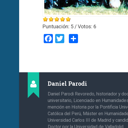
Puntuación:
5
/ Votos:
6
Facebook
Twitter
Compartir
Daniel Parodi
Daniel Parodi Revoredo, historiador y do
universitario, Licenciado en Humanidade
mención en Historia por la Pontificia Uni
Católica del Perú, Máster en Humanidade
Universidad Carlos III de Madrid y candi
Doctor por la Universidad de Valladolid.