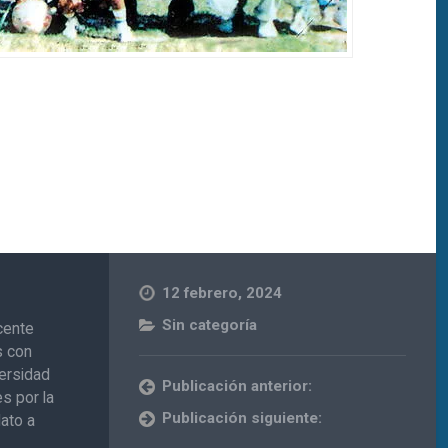
12 febrero, 2024
Sin categoría
cente
s con
versidad
Publicación anterior:
s por la
Publicación siguiente:
dato a