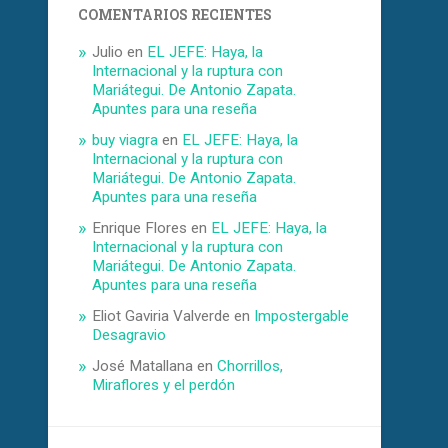
COMENTARIOS RECIENTES
Julio
en
EL JEFE: Haya, la
Internacional y la ruptura con
Mariátegui. De Antonio Zapata.
Apuntes para una reseña
buy viagra
en
EL JEFE: Haya, la
Internacional y la ruptura con
Mariátegui. De Antonio Zapata.
Apuntes para una reseña
Enrique Flores
en
EL JEFE: Haya, la
Internacional y la ruptura con
Mariátegui. De Antonio Zapata.
Apuntes para una reseña
Eliot Gaviria Valverde
en
Impostergable
Desagravio
José Matallana
en
Chorrillos,
Miraflores y el perdón