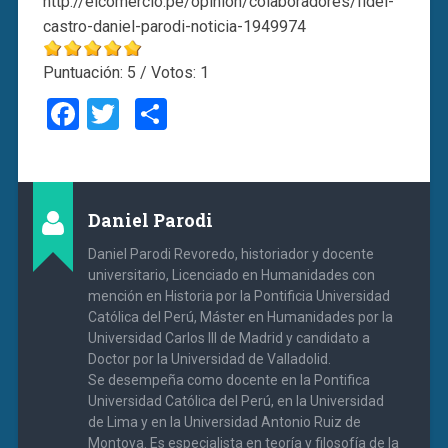
http://elcomercio.pe/opinion/colaboradores/fidel-
castro-daniel-parodi-noticia-1949974
Puntuación:
5
/ Votos:
1
Facebook
Twitter
Compartir
Daniel Parodi
Daniel Parodi Revoredo, historiador y docente
universitario, Licenciado en Humanidades con
mención en Historia por la Pontificia Universidad
Católica del Perú, Máster en Humanidades por la
Universidad Carlos III de Madrid y candidato a
Doctor por la Universidad de Valladolid.
Se desempeña como docente en la Pontifica
Universidad Católica del Perú, en la Universidad
de Lima y en la Universidad Antonio Ruiz de
Montoya. Es especialista en teoría y filosofía de la