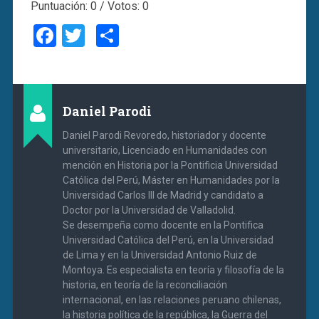
Puntuación:
0
/ Votos:
0
Facebook
Twitter
Compartir
Daniel Parodi
Daniel Parodi Revoredo, historiador y docente
universitario, Licenciado en Humanidades con
mención en Historia por la Pontificia Universidad
Católica del Perú, Máster en Humanidades por la
Universidad Carlos III de Madrid y candidato a
Doctor por la Universidad de Valladolid.
Se desempeña como docente en la Pontifica
Universidad Católica del Perú, en la Universidad
de Lima y en la Universidad Antonio Ruiz de
Montoya. Es especialista en teoría y filosofía de la
historia, en teoría de la reconciliación
internacional, en las relaciones peruano chilenas,
la historia política de la república, la Guerra del